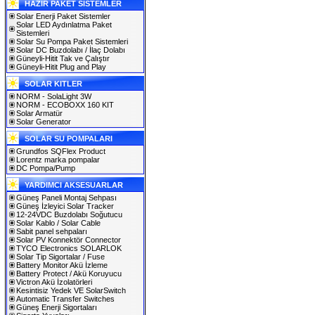
HAZIR PAKET SİSTEMLER
Solar Enerji Paket Sistemler
Solar LED Aydınlatma Paket
Sistemleri
Solar Su Pompa Paket Sistemleri
Solar DC Buzdolabı / İlaç Dolabı
Güneyli-Hitit Tak ve Çalıştır
Güneyli-Hitit Plug and Play
SOLAR KITLER
NORM - SolaLight 3W
NORM - ECOBOXX 160 KIT
Solar Armatür
Solar Generator
SOLAR SU POMPALARI
Grundfos SQFlex Product
Lorentz marka pompalar
DC Pompa/Pump
YARDIMCI AKSESUARLAR
Güneş Paneli Montaj Sehpası
Güneş İzleyici Solar Tracker
12-24VDC Buzdolabı Soğutucu
Solar Kablo / Solar Cable
Sabit panel sehpaları
Solar PV Konnektör Connector
TYCO Electronics SOLARLOK
Solar Tip Sigortalar / Fuse
Battery Monitor Akü İzleme
Battery Protect / Akü Koruyucu
Victron Akü İzolatörleri
Kesintisiz Yedek VE SolarSwitch
Automatic Transfer Switches
Güneş Enerji Sigortaları