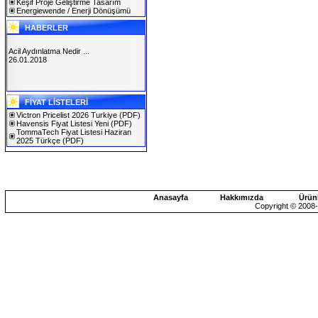
Keşif Proje Geliştirme Tasarım
Energiewende / Enerji Dönüşümü
HABERLER
Acil Aydınlatma Nedir ...
26.01.2018
SOLAREX ISTANBUL 2019
FİYAT LİSTELERİ
30.01.2019
Victron Pricelist 2026 Turkiye
(PDF)
Havensis Fiyat Listesi Yeni
(PDF)
TommaTech Fiyat Listesi Haziran
2025 Türkçe
(PDF)
Anasayfa
Hakkımızda
Ürün
Copyright © 2008-2