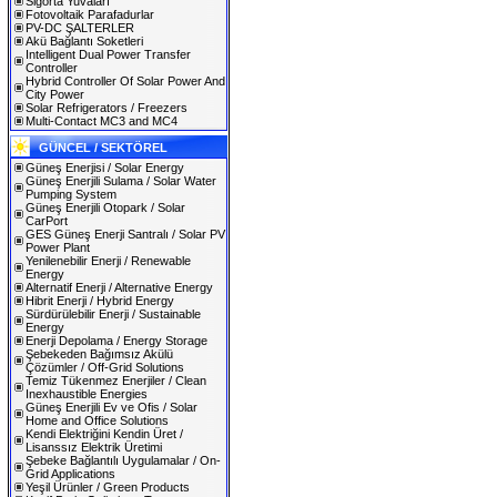
Sigorta Yuvaları
Fotovoltaik Parafadurlar
PV-DC ŞALTERLER
Akü Bağlantı Soketleri
Intelligent Dual Power Transfer
Controller
Hybrid Controller Of Solar Power And
City Power
Solar Refrigerators / Freezers
Multi-Contact MC3 and MC4
GÜNCEL / SEKTÖREL
Güneş Enerjisi / Solar Energy
Güneş Enerjili Sulama / Solar Water
Pumping System
Güneş Enerjili Otopark / Solar
CarPort
GES Güneş Enerji Santralı / Solar PV
Power Plant
Yenilenebilir Enerji / Renewable
Energy
Alternatif Enerji / Alternative Energy
Hibrit Enerji / Hybrid Energy
Sürdürülebilir Enerji / Sustainable
Energy
Enerji Depolama / Energy Storage
Şebekeden Bağımsız Akülü
Çözümler / Off-Grid Solutions
Temiz Tükenmez Enerjiler / Clean
Inexhaustible Energies
Güneş Enerjili Ev ve Ofis / Solar
Home and Office Solutions
Kendi Elektriğini Kendin Üret /
Lisanssız Elektrik Üretimi
Şebeke Bağlantılı Uygulamalar / On-
Grid Applications
Yeşil Ürünler / Green Products