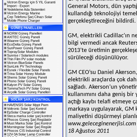
Victron Energy için 5 YIL Garanti
General Motors, dün yaptığ
Import - Export
Yedekleme Ada Sistemleri
kullandığı teknolojiyi temel
Victron Energy Marine
Cep Telefonu Şarj Cihazı Solar
gerçekleştireceğini bildirdi.
Mobile Phone Charger
GÜNEŞ PANELLERI
NORM Güneş Panelleri
GM, elektrikli Cadillac’ın 
AXITEC Güneş Paneli
Waaree Güneş Paneli
bilgi vermedi ancak Reuters
EcoDelta Güneş Paneli
SunPower Güneş Paneli
2013’te üretimin gerçekleş
TopraySolar Modules
Sunrise / Solartech modules
sürüleceği düşünülüyor.
Thin Film PV solar module
Victron BlueSolar Panels
SunLink PV Technology
Esnek / Flexible Solar Panels
GM CEO’su Daniel Akerson,
Trina Solar Honey Module
Shems Solar Güneş Paneli
elektrikli araçlarda çok dah
Phono Solar Güneş Paneli
Kalyon PV Solar Güneş
sağladı. Akerson’un yöneti
TommaTech PV Solar Güneş
Arçelik Solar Güneş Panelleri
kullanımını daha geniş bir
SOLAR ŞARJ KONTROL
açtığı kaybı telafi etmeye ça
HAVENSİS Solar Mppt Pwm
markaya uygulayarak, GM ka
Voltronic Solar Şarj Kontrol
EpSolar Charge Controller
maliyetini düşürmeyi planlı
Steca marka solar şarj kontrol
Phocos Güneş Şarj Regülatör
www.geleceginenerjisi.com
Must Marka Solar Şarj Kontrol
Morningstar Solar Şarj Regüle
18 Ağustos 2011
Phocos CIS Industrial Control
12V-3A Solar Lamp Controller