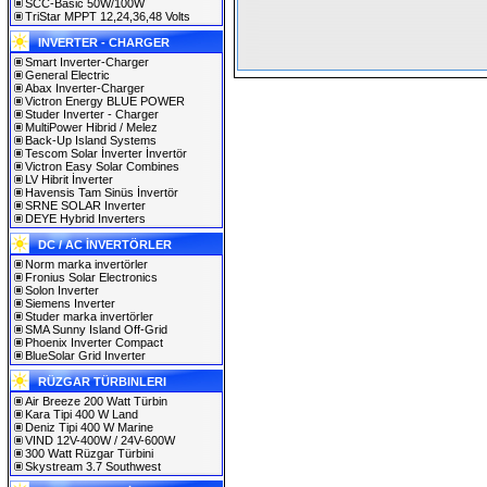
SCC-Basic 50W/100W
TriStar MPPT 12,24,36,48 Volts
INVERTER - CHARGER
Smart Inverter-Charger
General Electric
Abax Inverter-Charger
Victron Energy BLUE POWER
Studer Inverter - Charger
MultiPower Hibrid / Melez
Back-Up Island Systems
Tescom Solar İnverter İnvertör
Victron Easy Solar Combines
LV Hibrit İnverter
Havensis Tam Sinüs İnvertör
SRNE SOLAR Inverter
DEYE Hybrid Inverters
DC / AC İNVERTÖRLER
Norm marka invertörler
Fronius Solar Electronics
Solon Inverter
Siemens Inverter
Studer marka invertörler
SMA Sunny Island Off-Grid
Phoenix Inverter Compact
BlueSolar Grid Inverter
RÜZGAR TÜRBINLERI
Air Breeze 200 Watt Türbin
Kara Tipi 400 W Land
Deniz Tipi 400 W Marine
VIND 12V-400W / 24V-600W
300 Watt Rüzgar Türbini
Skystream 3.7 Southwest