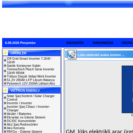
6.08.2026 Perşembe
ANASAYFA
HAKKIMIZDA
ÜRÜN
ÜRÜNLER
Lüks elektrikli araba üretimi ...
Off Grid Smart Inverter 7.2kW -
11kW
Satılık Konteyner Kabin
TommaTech PlusX Serie Inverter
11kW 48Volt
Trifaze Düşük Voltaj Hibrit İnverter
51.2V 280Ah LFP Lityum Batarya
Pylontech 12V 200Ah Lithium Akü
VICTRON ENERGY
Solar Şarj Kontrol / Solar Charger
Control
İnvertör / Inverter
İnverter-Şarj Cihazı / Inverter-
Charger
Aküler / Batteries
G
Ekranlar ve İzleme Sistemi
DC/DC Konvertörler
Akü Şarj Redresörleri
Akü Koruma
GM, lüks elektrikli araç ür
PAYGo - Ödeme Sistemi