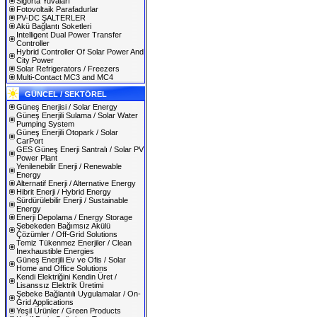
Sigorta Yuvaları
Fotovoltaik Parafadurlar
PV-DC ŞALTERLER
Akü Bağlantı Soketleri
Intelligent Dual Power Transfer
Controller
Hybrid Controller Of Solar Power And
City Power
Solar Refrigerators / Freezers
Multi-Contact MC3 and MC4
GÜNCEL / SEKTÖREL
Güneş Enerjisi / Solar Energy
Güneş Enerjili Sulama / Solar Water
Pumping System
Güneş Enerjili Otopark / Solar
CarPort
GES Güneş Enerji Santralı / Solar PV
Power Plant
Yenilenebilir Enerji / Renewable
Energy
Alternatif Enerji / Alternative Energy
Hibrit Enerji / Hybrid Energy
Sürdürülebilir Enerji / Sustainable
Energy
Enerji Depolama / Energy Storage
Şebekeden Bağımsız Akülü
Çözümler / Off-Grid Solutions
Temiz Tükenmez Enerjiler / Clean
Inexhaustible Energies
Güneş Enerjili Ev ve Ofis / Solar
Home and Office Solutions
Kendi Elektriğini Kendin Üret /
Lisanssız Elektrik Üretimi
Şebeke Bağlantılı Uygulamalar / On-
Grid Applications
Yeşil Ürünler / Green Products