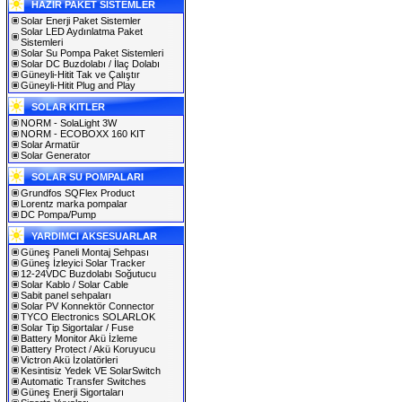
HAZIR PAKET SİSTEMLER
Solar Enerji Paket Sistemler
Solar LED Aydınlatma Paket
Sistemleri
Solar Su Pompa Paket Sistemleri
Solar DC Buzdolabı / İlaç Dolabı
Güneyli-Hitit Tak ve Çalıştır
Güneyli-Hitit Plug and Play
SOLAR KITLER
NORM - SolaLight 3W
NORM - ECOBOXX 160 KIT
Solar Armatür
Solar Generator
SOLAR SU POMPALARI
Grundfos SQFlex Product
Lorentz marka pompalar
DC Pompa/Pump
YARDIMCI AKSESUARLAR
Güneş Paneli Montaj Sehpası
Güneş İzleyici Solar Tracker
12-24VDC Buzdolabı Soğutucu
Solar Kablo / Solar Cable
Sabit panel sehpaları
Solar PV Konnektör Connector
TYCO Electronics SOLARLOK
Solar Tip Sigortalar / Fuse
Battery Monitor Akü İzleme
Battery Protect / Akü Koruyucu
Victron Akü İzolatörleri
Kesintisiz Yedek VE SolarSwitch
Automatic Transfer Switches
Güneş Enerji Sigortaları