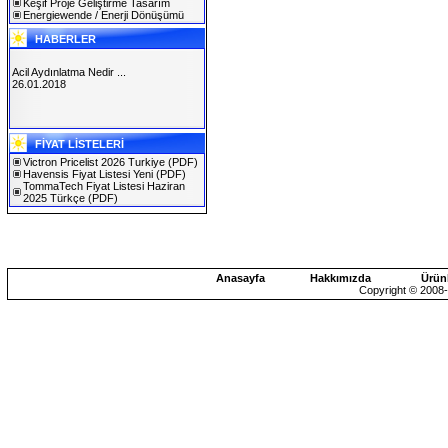
Keşif Proje Geliştirme Tasarım
Energiewende / Enerji Dönüşümü
HABERLER
Acil Aydınlatma Nedir ...
26.01.2018
SOLAREX ISTANBUL 2019
FİYAT LİSTELERİ
30.01.2019
Victron Pricelist 2026 Turkiye
(PDF)
Havensis Fiyat Listesi Yeni
(PDF)
TommaTech Fiyat Listesi Haziran
2025 Türkçe
(PDF)
Anasayfa
Hakkımızda
Ürün
Copyright © 2008-2