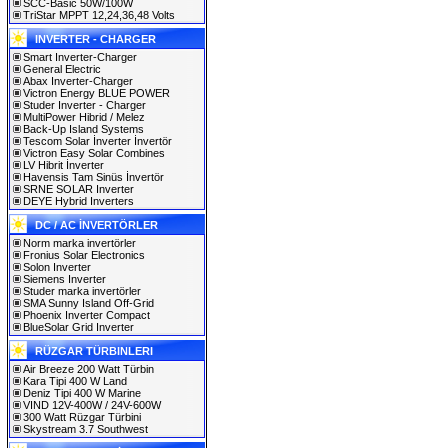
SCC-Basic 50W/100W
TriStar MPPT 12,24,36,48 Volts
INVERTER - CHARGER
Smart Inverter-Charger
General Electric
Abax Inverter-Charger
Victron Energy BLUE POWER
Studer Inverter - Charger
MultiPower Hibrid / Melez
Back-Up Island Systems
Tescom Solar İnverter İnvertör
Victron Easy Solar Combines
LV Hibrit İnverter
Havensis Tam Sinüs İnvertör
SRNE SOLAR Inverter
DEYE Hybrid Inverters
DC / AC İNVERTÖRLER
Norm marka invertörler
Fronius Solar Electronics
Solon Inverter
Siemens Inverter
Studer marka invertörler
SMA Sunny Island Off-Grid
Phoenix Inverter Compact
BlueSolar Grid Inverter
RÜZGAR TÜRBINLERI
Air Breeze 200 Watt Türbin
Kara Tipi 400 W Land
Deniz Tipi 400 W Marine
VIND 12V-400W / 24V-600W
300 Watt Rüzgar Türbini
Skystream 3.7 Southwest