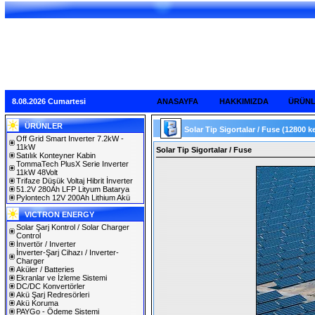
8.08.2026 Cumartesi
ANASAYFA
HAKKIMIZDA
ÜRÜN
ÜRÜNLER
Solar Tip Sigortalar / Fuse
(12800 k
Off Grid Smart Inverter 7.2kW -
11kW
Solar Tip Sigortalar / Fuse
Satılık Konteyner Kabin
TommaTech PlusX Serie Inverter
11kW 48Volt
Trifaze Düşük Voltaj Hibrit İnverter
51.2V 280Ah LFP Lityum Batarya
Pylontech 12V 200Ah Lithium Akü
VICTRON ENERGY
Solar Şarj Kontrol / Solar Charger
Control
İnvertör / Inverter
İnverter-Şarj Cihazı / Inverter-
Charger
Aküler / Batteries
Ekranlar ve İzleme Sistemi
DC/DC Konvertörler
Akü Şarj Redresörleri
Akü Koruma
PAYGo - Ödeme Sistemi