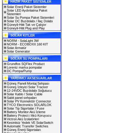
HAZIR PAKET SİSTEMLER
Solar Enerji Paket Sistemler
Solar LED Aydınlatma Paket
Sistemleri
Solar Su Pompa Paket Sistemleri
Solar DC Buzdolabı / İlaç Dolabı
Güneyli-Hitit Tak ve Çalıştır
Güneyli-Hitit Plug and Play
SOLAR KITLER
NORM - SolaLight 3W
NORM - ECOBOXX 160 KIT
Solar Armatür
Solar Generator
SOLAR SU POMPALARI
Grundfos SQFlex Product
Lorentz marka pompalar
DC Pompa/Pump
YARDIMCI AKSESUARLAR
Güneş Paneli Montaj Sehpası
Güneş İzleyici Solar Tracker
12-24VDC Buzdolabı Soğutucu
Solar Kablo / Solar Cable
Sabit panel sehpaları
Solar PV Konnektör Connector
TYCO Electronics SOLARLOK
Solar Tip Sigortalar / Fuse
Battery Monitor Akü İzleme
Battery Protect / Akü Koruyucu
Victron Akü İzolatörleri
Kesintisiz Yedek VE SolarSwitch
Automatic Transfer Switches
Güneş Enerji Sigortaları