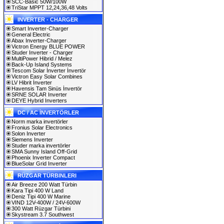
SCC-Basic 50W/100W
TriStar MPPT 12,24,36,48 Volts
INVERTER - CHARGER
Smart Inverter-Charger
General Electric
Abax Inverter-Charger
Victron Energy BLUE POWER
Studer Inverter - Charger
MultiPower Hibrid / Melez
Back-Up Island Systems
Tescom Solar İnverter İnvertör
Victron Easy Solar Combines
LV Hibrit İnverter
Havensis Tam Sinüs İnvertör
SRNE SOLAR Inverter
DEYE Hybrid Inverters
DC / AC İNVERTÖRLER
Norm marka invertörler
Fronius Solar Electronics
Solon Inverter
Siemens Inverter
Studer marka invertörler
SMA Sunny Island Off-Grid
Phoenix Inverter Compact
BlueSolar Grid Inverter
RÜZGAR TÜRBINLERI
Air Breeze 200 Watt Türbin
Kara Tipi 400 W Land
Deniz Tipi 400 W Marine
VIND 12V-400W / 24V-600W
300 Watt Rüzgar Türbini
Skystream 3.7 Southwest