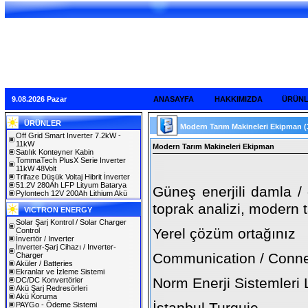
9.08.2026 Pazar
ANASAYFA
HAKKIMIZDA
ÜRÜN
ÜRÜNLER
Modern Tarım Makineleri Ekipman
(
Off Grid Smart Inverter 7.2kW -
11kW
Modern Tarım Makineleri Ekipman
Satılık Konteyner Kabin
TommaTech PlusX Serie Inverter
11kW 48Volt
Trifaze Düşük Voltaj Hibrit İnverter
51.2V 280Ah LFP Lityum Batarya
Güneş enerjili damla /
Pylontech 12V 200Ah Lithium Akü
toprak analizi, modern t
VICTRON ENERGY
Solar Şarj Kontrol / Solar Charger
Yerel çözüm ortağınız
Control
İnvertör / Inverter
İnverter-Şarj Cihazı / Inverter-
Communication / Connec
Charger
Aküler / Batteries
Ekranlar ve İzleme Sistemi
Norm Enerji Sistemleri 
DC/DC Konvertörler
Akü Şarj Redresörleri
Akü Koruma
PAYGo - Ödeme Sistemi