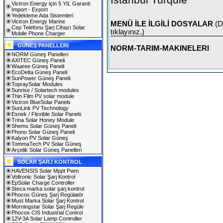
İstanbul Turquie
Victron Energy için 5 YIL Garanti
Import - Export
Yedekleme Ada Sistemleri
Victron Energy Marine
MENÜ İLE İLGİLİ DOSYALAR
(D
Cep Telefonu Şarj Cihazı Solar
tıklayınız.)
Mobile Phone Charger
GÜNEŞ PANELLERI
NORM-TARIM-MAKINELERI
NORM Güneş Panelleri
AXITEC Güneş Paneli
Waaree Güneş Paneli
EcoDelta Güneş Paneli
SunPower Güneş Paneli
TopraySolar Modules
Sunrise / Solartech modules
Thin Film PV solar module
Victron BlueSolar Panels
SunLink PV Technology
Esnek / Flexible Solar Panels
Trina Solar Honey Module
Shems Solar Güneş Paneli
Phono Solar Güneş Paneli
Kalyon PV Solar Güneş
TommaTech PV Solar Güneş
Arçelik Solar Güneş Panelleri
SOLAR ŞARJ KONTROL
HAVENSİS Solar Mppt Pwm
Voltronic Solar Şarj Kontrol
EpSolar Charge Controller
Steca marka solar şarj kontrol
Phocos Güneş Şarj Regülatör
Must Marka Solar Şarj Kontrol
Morningstar Solar Şarj Regüle
Phocos CIS Industrial Control
12V-3A Solar Lamp Controller