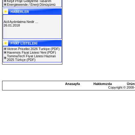
Keşif Proje Geliştirme Tasarım
Energiewende / Enerji Dönüşümü
HABERLER
Acil Aydınlatma Nedir ...
26.01.2018
SOLAREX ISTANBUL 2019
FİYAT LİSTELERİ
30.01.2019
Victron Pricelist 2026 Turkiye
(PDF)
Havensis Fiyat Listesi Yeni
(PDF)
TommaTech Fiyat Listesi Haziran
2025 Türkçe
(PDF)
Anasayfa
Hakkımızda
Ürün
Copyright © 2008-2