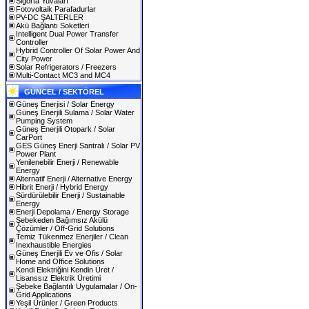
Sigorta Yuvaları
Fotovoltaik Parafadurlar
PV-DC ŞALTERLER
Akü Bağlantı Soketleri
Intelligent Dual Power Transfer
Controller
Hybrid Controller Of Solar Power And
City Power
Solar Refrigerators / Freezers
Multi-Contact MC3 and MC4
GÜNCEL / SEKTÖREL
Güneş Enerjisi / Solar Energy
Güneş Enerjili Sulama / Solar Water
Pumping System
Güneş Enerjili Otopark / Solar
CarPort
GES Güneş Enerji Santralı / Solar PV
Power Plant
Yenilenebilir Enerji / Renewable
Energy
Alternatif Enerji / Alternative Energy
Hibrit Enerji / Hybrid Energy
Sürdürülebilir Enerji / Sustainable
Energy
Enerji Depolama / Energy Storage
Şebekeden Bağımsız Akülü
Çözümler / Off-Grid Solutions
Temiz Tükenmez Enerjiler / Clean
Inexhaustible Energies
Güneş Enerjili Ev ve Ofis / Solar
Home and Office Solutions
Kendi Elektriğini Kendin Üret /
Lisanssız Elektrik Üretimi
Şebeke Bağlantılı Uygulamalar / On-
Grid Applications
Yeşil Ürünler / Green Products