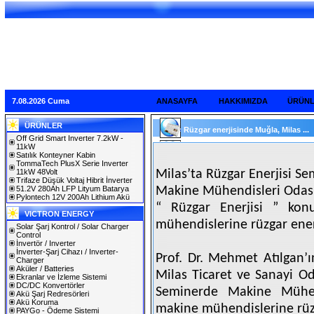
7.08.2026 Cuma
ANASAYFA
HAKKIMIZDA
ÜRÜN
ÜRÜNLER
Rüzgar enerjisinde Muğla, Milas ...
Off Grid Smart Inverter 7.2kW -
11kW
Satılık Konteyner Kabin
TommaTech PlusX Serie Inverter
11kW 48Volt
Milas’ta Rüzgar Enerjisi Se
Trifaze Düşük Voltaj Hibrit İnverter
51.2V 280Ah LFP Lityum Batarya
Makine Mühendisleri Odası
Pylontech 12V 200Ah Lithium Akü
“ Rüzgar Enerjisi ” ko
VICTRON ENERGY
mühendislerine rüzgar enerj
Solar Şarj Kontrol / Solar Charger
Control
İnvertör / Inverter
İnverter-Şarj Cihazı / Inverter-
Prof. Dr. Mehmet Atılgan’ı
Charger
Aküler / Batteries
Milas Ticaret ve Sanayi Od
Ekranlar ve İzleme Sistemi
DC/DC Konvertörler
Seminerde Makine Mühen
Akü Şarj Redresörleri
Akü Koruma
makine mühendislerine rüzgâr
PAYGo - Ödeme Sistemi