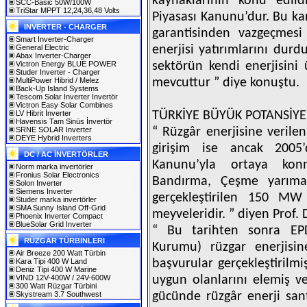
kaynaklarının konu edild
SCC-Basic 50W/100W
TriStar MPPT 12,24,36,48 Volts
Piyasası Kanunu’dur. Bu kan
INVERTER - CHARGER
garantisinden vazgeçmesi
Smart Inverter-Charger
General Electric
enerjisi yatırımlarını dur
Abax Inverter-Charger
Victron Energy BLUE POWER
sektörün kendi enerjisini 
Studer Inverter - Charger
MultiPower Hibrid / Melez
mevcuttur ” diye konuştu.
Back-Up Island Systems
Tescom Solar İnverter İnvertör
Victron Easy Solar Combines
LV Hibrit İnverter
TÜRKİYE BÜYÜK POTANSİYE
Havensis Tam Sinüs İnvertör
SRNE SOLAR Inverter
“ Rüzgâr enerjisine verile
DEYE Hybrid Inverters
girişim ise ancak 2005’d
DC / AC İNVERTÖRLER
Kanunu’yla ortaya kon
Norm marka invertörler
Fronius Solar Electronics
Bandırma, Çeşme yarımad
Solon Inverter
Siemens Inverter
gerçekleştirilen 150 MW
Studer marka invertörler
SMA Sunny Island Off-Grid
meyveleridir. ” diyen Prof. D
Phoenix Inverter Compact
BlueSolar Grid Inverter
“ Bu tarihten sonra EPD
RÜZGAR TÜRBINLERI
Kurumu) rüzgar enerjisin
Air Breeze 200 Watt Türbin
Kara Tipi 400 W Land
başvurular gerçekleştirilm
Deniz Tipi 400 W Marine
VIND 12V-400W / 24V-600W
uygun olanlarını elemiş v
300 Watt Rüzgar Türbini
Skystream 3.7 Southwest
gücünde rüzgâr enerji sant