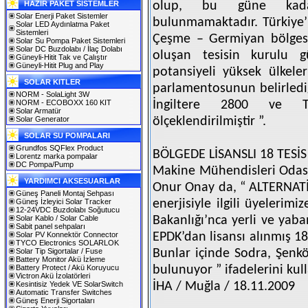
HAZIR PAKET SİSTEMLER
olup, bu güne kada
Solar Enerji Paket Sistemler
bulunmamaktadır. Türkiye’ni
Solar LED Aydınlatma Paket
Sistemleri
Çeşme – Germiyan bölgesi
Solar Su Pompa Paket Sistemleri
Solar DC Buzdolabı / İlaç Dolabı
oluşan tesisin kurulu 
Güneyli-Hitit Tak ve Çalıştır
Güneyli-Hitit Plug and Play
potansiyeli yüksek ülkele
SOLAR KITLER
parlamentosunun belirledi
NORM - SolaLight 3W
NORM - ECOBOXX 160 KIT
İngiltere 2800 ve T
Solar Armatür
Solar Generator
ölçeklendirilmiştir ”.
SOLAR SU POMPALARI
Grundfos SQFlex Product
BÖLGEDE LİSANSLI 18 TESİS
Lorentz marka pompalar
DC Pompa/Pump
Makine Mühendisleri Odas
YARDIMCI AKSESUARLAR
Onur Onay da, “ ALTERNAT
Güneş Paneli Montaj Sehpası
Güneş İzleyici Solar Tracker
enerjisiyle ilgili üyelerimi
12-24VDC Buzdolabı Soğutucu
Solar Kablo / Solar Cable
Bakanlığı’nca yerli ve yab
Sabit panel sehpaları
Solar PV Konnektör Connector
EPDK’dan lisansı alınmış 18
TYCO Electronics SOLARLOK
Solar Tip Sigortalar / Fuse
Bunlar içinde Sodra, Şenk
Battery Monitor Akü İzleme
Battery Protect / Akü Koruyucu
bulunuyor ” ifadelerini kul
Victron Akü İzolatörleri
Kesintisiz Yedek VE SolarSwitch
İHA / Muğla / 18.11.2009
Automatic Transfer Switches
Güneş Enerji Sigortaları