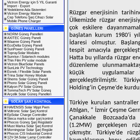
Victron Energy için 5 YIL Garanti
Import - Export
Yedekleme Ada Sistemleri
Rüzgar enerjisinin tarihi
Victron Energy Marine
Cep Telefonu Şarj Cihazı Solar
Ülkemizde rüzgar enerjisiyl
Mobile Phone Charger
çok eskilere dayanmamakt
GÜNEŞ PANELLERI
NORM Güneş Panelleri
başlatan kurum 1980’i yıll
AXITEC Güneş Paneli
Waaree Güneş Paneli
İdaresi olmuştur. Başlang
EcoDelta Güneş Paneli
SunPower Güneş Paneli
tespit amacıyla gerçekleşti
TopraySolar Modules
Sunrise / Solartech modules
Hatta bu yıllarda rüzgar en
Thin Film PV solar module
Victron BlueSolar Panels
düzenleme ulunmamaktayd
SunLink PV Technology
Esnek / Flexible Solar Panels
küçük uygulamalar 
Trina Solar Honey Module
Shems Solar Güneş Paneli
gerçekleştirilmiştir. Tür
Phono Solar Güneş Paneli
Kalyon PV Solar Güneş
Holding’in Çeşme’de kurduğ
TommaTech PV Solar Güneş
Arçelik Solar Güneş Panelleri
SOLAR ŞARJ KONTROL
Türkiye kurulan santraller
HAVENSİS Solar Mppt Pwm
Atılgan, “ İzmir Çeşme Ger
Voltronic Solar Şarj Kontrol
EpSolar Charge Controller
Çanakkale Bozcaada’da
Steca marka solar şarj kontrol
Phocos Güneş Şarj Regülatör
(1.2MW) gerçekleşen rüz
Must Marka Solar Şarj Kontrol
Morningstar Solar Şarj Regüle
çıkmıştır. Türkiye’de rüzg
Phocos CIS Industrial Control
12V-3A Solar Lamp Controller