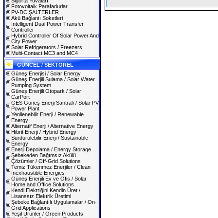
Sigorta Yuvaları
Fotovoltaik Parafadurlar
PV-DC ŞALTERLER
Akü Bağlantı Soketleri
Intelligent Dual Power Transfer
Controller
Hybrid Controller Of Solar Power And
City Power
Solar Refrigerators / Freezers
Multi-Contact MC3 and MC4
GÜNCEL / SEKTÖREL
Güneş Enerjisi / Solar Energy
Güneş Enerjili Sulama / Solar Water
Pumping System
Güneş Enerjili Otopark / Solar
CarPort
GES Güneş Enerji Santralı / Solar PV
Power Plant
Yenilenebilir Enerji / Renewable
Energy
Alternatif Enerji / Alternative Energy
Hibrit Enerji / Hybrid Energy
Sürdürülebilir Enerji / Sustainable
Energy
Enerji Depolama / Energy Storage
Şebekeden Bağımsız Akülü
Çözümler / Off-Grid Solutions
Temiz Tükenmez Enerjiler / Clean
Inexhaustible Energies
Güneş Enerjili Ev ve Ofis / Solar
Home and Office Solutions
Kendi Elektriğini Kendin Üret /
Lisanssız Elektrik Üretimi
Şebeke Bağlantılı Uygulamalar / On-
Grid Applications
Yeşil Ürünler / Green Products