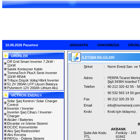
10.08.2026 Pazartesi
ANASAYFA
HAKKIMIZDA
ÜRÜN
ÜRÜNLER
İLETİŞİM BİLGİLERİ
Off Grid Smart Inverter 7.2kW -
11kW
Şirket
:
Norm Enerji San. ve Ti
Satılık Konteyner Kabin
TommaTech PlusX Serie Inverter
11kW 48Volt
Adres
:
PERPA Ticaret Merke
Trifaze Düşük Voltaj Hibrit İnverter
Şişli 34384 Istanbul 
51.2V 280Ah LFP Lityum Batarya
Telefon
:
90 212 320 42 55 - 5
Pylontech 12V 200Ah Lithium Akü
:
90 532 563 14 50 gs
VICTRON ENERGY
Fax
:
90 212 320 29 33
Solar Şarj Kontrol / Solar Charger
Control
Email
:
info@normenerji.com.
İnvertör / Inverter
Kroki
:
Kroki için tıklayınız.
İnverter-Şarj Cihazı / Inverter-
Charger
Aküler / Batteries
Ekranlar ve İzleme Sistemi
B
DC/DC Konvertörler
AKBANK
Akü Şarj Redresörleri
Şube Adı-Kodu
:Feriköy - 143
Akü Koruma
YTL
:61842
PAYGo - Ödeme Sistemi