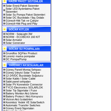
HAZIR PAKET SİSTEMLER
Solar Enerji Paket Sistemler
Solar LED Aydınlatma Paket
Sistemleri
Solar Su Pompa Paket Sistemleri
Solar DC Buzdolabı / İlaç Dolabı
Güneyli-Hitit Tak ve Çalıştır
Güneyli-Hitit Plug and Play
SOLAR KITLER
NORM - SolaLight 3W
NORM - ECOBOXX 160 KIT
Solar Armatür
Solar Generator
SOLAR SU POMPALARI
Grundfos SQFlex Product
Lorentz marka pompalar
DC Pompa/Pump
YARDIMCI AKSESUARLAR
Güneş Paneli Montaj Sehpası
Güneş İzleyici Solar Tracker
12-24VDC Buzdolabı Soğutucu
Solar Kablo / Solar Cable
Sabit panel sehpaları
Solar PV Konnektör Connector
TYCO Electronics SOLARLOK
Solar Tip Sigortalar / Fuse
Battery Monitor Akü İzleme
Battery Protect / Akü Koruyucu
Victron Akü İzolatörleri
Kesintisiz Yedek VE SolarSwitch
Automatic Transfer Switches
Güneş Enerji Sigortaları