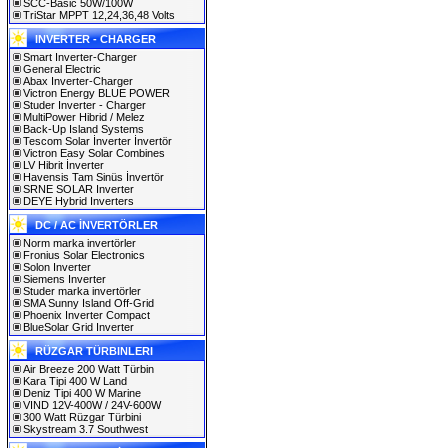
SCC-Basic 50W/100W
TriStar MPPT 12,24,36,48 Volts
INVERTER - CHARGER
Smart Inverter-Charger
General Electric
Abax Inverter-Charger
Victron Energy BLUE POWER
Studer Inverter - Charger
MultiPower Hibrid / Melez
Back-Up Island Systems
Tescom Solar İnverter İnvertör
Victron Easy Solar Combines
LV Hibrit İnverter
Havensis Tam Sinüs İnvertör
SRNE SOLAR Inverter
DEYE Hybrid Inverters
DC / AC İNVERTÖRLER
Norm marka invertörler
Fronius Solar Electronics
Solon Inverter
Siemens Inverter
Studer marka invertörler
SMA Sunny Island Off-Grid
Phoenix Inverter Compact
BlueSolar Grid Inverter
RÜZGAR TÜRBINLERI
Air Breeze 200 Watt Türbin
Kara Tipi 400 W Land
Deniz Tipi 400 W Marine
VIND 12V-400W / 24V-600W
300 Watt Rüzgar Türbini
Skystream 3.7 Southwest