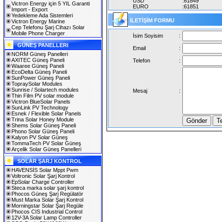
USD
:61849
Victron Energy için 5 YIL Garanti
EURO
:61851
Import - Export
Yedekleme Ada Sistemleri
İLETİŞİM FORMU
Victron Energy Marine
Cep Telefonu Şarj Cihazı Solar
Mobile Phone Charger
İsim Soyisim
:
GÜNEŞ PANELLERI
Email
:
NORM Güneş Panelleri
AXITEC Güneş Paneli
Telefon
:
Waaree Güneş Paneli
EcoDelta Güneş Paneli
SunPower Güneş Paneli
TopraySolar Modules
Sunrise / Solartech modules
Mesaj
:
Thin Film PV solar module
Victron BlueSolar Panels
SunLink PV Technology
Esnek / Flexible Solar Panels
Trina Solar Honey Module
Shems Solar Güneş Paneli
Phono Solar Güneş Paneli
Kalyon PV Solar Güneş
TommaTech PV Solar Güneş
Arçelik Solar Güneş Panelleri
SOLAR ŞARJ KONTROL
HAVENSİS Solar Mppt Pwm
Voltronic Solar Şarj Kontrol
EpSolar Charge Controller
Steca marka solar şarj kontrol
Phocos Güneş Şarj Regülatör
Must Marka Solar Şarj Kontrol
Morningstar Solar Şarj Regüle
Phocos CIS Industrial Control
12V-3A Solar Lamp Controller