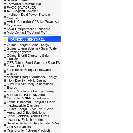
Sigorta Yuvaları
Fotovoltaik Parafadurlar
PV-DC ŞALTERLER
Akü Bağlantı Soketleri
Intelligent Dual Power Transfer
Controller
Hybrid Controller Of Solar Power And
City Power
Solar Refrigerators / Freezers
Multi-Contact MC3 and MC4
GÜNCEL / SEKTÖREL
Güneş Enerjisi / Solar Energy
Güneş Enerjili Sulama / Solar Water
Pumping System
Güneş Enerjili Otopark / Solar
CarPort
GES Güneş Enerji Santralı / Solar PV
Power Plant
Yenilenebilir Enerji / Renewable
Energy
Alternatif Enerji / Alternative Energy
Hibrit Enerji / Hybrid Energy
Sürdürülebilir Enerji / Sustainable
Energy
Enerji Depolama / Energy Storage
Şebekeden Bağımsız Akülü
Çözümler / Off-Grid Solutions
Temiz Tükenmez Enerjiler / Clean
Inexhaustible Energies
Güneş Enerjili Ev ve Ofis / Solar
Home and Office Solutions
Kendi Elektriğini Kendin Üret /
Lisanssız Elektrik Üretimi
Şebeke Bağlantılı Uygulamalar / On-
Grid Applications
Yeşil Ürünler / Green Products