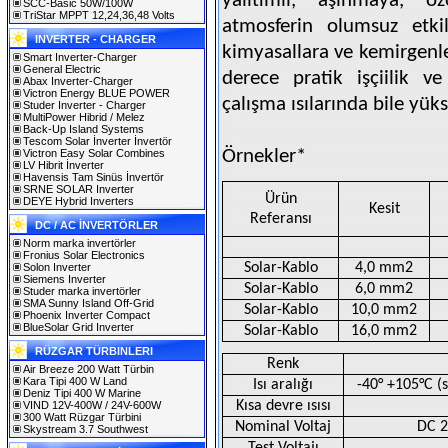
yalıtımlı, aşınmaya, 
SCC-Basic 50W/100W
TriStar MPPT 12,24,36,48 Volts
atmosferin olumsuz etkil
INVERTER - CHARGER
kimyasallara ve kemirgenle
Smart Inverter-Charger
General Electric
derece pratik işçiilik v
Abax Inverter-Charger
Victron Energy BLUE POWER
çalışma ısılarında bile yük
Studer Inverter - Charger
MultiPower Hibrid / Melez
Back-Up Island Systems
Tescom Solar İnverter İnvertör
Örnekler*
Victron Easy Solar Combines
LV Hibrit İnverter
Havensis Tam Sinüs İnvertör
SRNE SOLAR Inverter
Ürün
DEYE Hybrid Inverters
Kesit
Referansı
DC / AC İNVERTÖRLER
Norm marka invertörler
Fronius Solar Electronics
Solar-Kablo
4,0 mm2
Solon Inverter
Siemens Inverter
Solar-Kablo
6,0 mm2
Studer marka invertörler
SMA Sunny Island Off-Grid
Solar-Kablo
10,0 mm2
Phoenix Inverter Compact
BlueSolar Grid Inverter
Solar-Kablo
16,0 mm2
RÜZGAR TÜRBINLERI
Renk
Air Breeze 200 Watt Türbin
Kara Tipi 400 W Land
Isı aralığı
-40° +105°C (s
Deniz Tipi 400 W Marine
Kısa devre ısısı
VIND 12V-400W / 24V-600W
300 Watt Rüzgar Türbini
Nominal Voltaj
DC 2
Skystream 3.7 Southwest