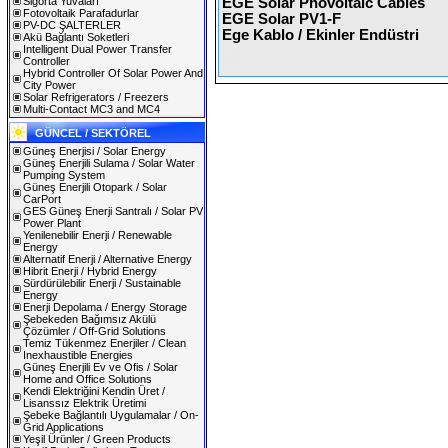
Sigorta Yuvaları
EGE Solar Phovoltaic Cables
Fotovoltaik Parafadurlar
EGE Solar PV1-F
PV-DC ŞALTERLER
Ege Kablo / Ekinler Endüstri
Akü Bağlantı Soketleri
Intelligent Dual Power Transfer
Controller
Hybrid Controller Of Solar Power And
City Power
Solar Refrigerators / Freezers
Multi-Contact MC3 and MC4
GÜNCEL / SEKTÖREL
Güneş Enerjisi / Solar Energy
Güneş Enerjili Sulama / Solar Water
Pumping System
Güneş Enerjili Otopark / Solar
CarPort
GES Güneş Enerji Santralı / Solar PV
Power Plant
Yenilenebilir Enerji / Renewable
Energy
Alternatif Enerji / Alternative Energy
Hibrit Enerji / Hybrid Energy
Sürdürülebilir Enerji / Sustainable
Energy
Enerji Depolama / Energy Storage
Şebekeden Bağımsız Akülü
Çözümler / Off-Grid Solutions
Temiz Tükenmez Enerjiler / Clean
Inexhaustible Energies
Güneş Enerjili Ev ve Ofis / Solar
Home and Office Solutions
Kendi Elektriğini Kendin Üret /
Lisanssız Elektrik Üretimi
Şebeke Bağlantılı Uygulamalar / On-
Grid Applications
Yeşil Ürünler / Green Products