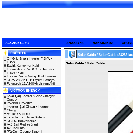
7.08.2026 Cuma
ANASAYFA
HAKKIMIZDA
ÜRÜN
ÜRÜNLER
Solar Kablo / Solar Cable
(23232 ke
Off Grid Smart Inverter 7.2kW -
11kW
Solar Kablo / Solar Cable
Satılık Konteyner Kabin
TommaTech PlusX Serie Inverter
11kW 48Volt
Trifaze Düşük Voltaj Hibrit İnverter
51.2V 280Ah LFP Lityum Batarya
Pylontech 12V 200Ah Lithium Akü
VICTRON ENERGY
Solar Şarj Kontrol / Solar Charger
Control
İnvertör / Inverter
İnverter-Şarj Cihazı / Inverter-
Charger
Aküler / Batteries
Ekranlar ve İzleme Sistemi
DC/DC Konvertörler
Akü Şarj Redresörleri
Akü Koruma
PAYGo - Ödeme Sistemi