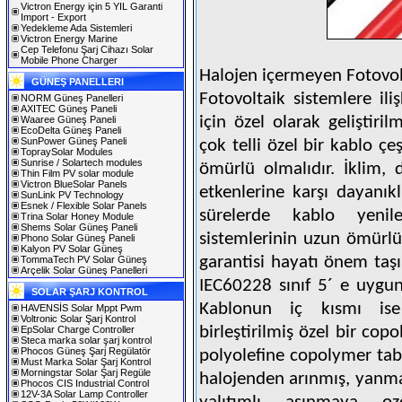
Victron Energy için 5 YIL Garanti
Import - Export
Yedekleme Ada Sistemleri
Victron Energy Marine
Cep Telefonu Şarj Cihazı Solar
Mobile Phone Charger
Halojen içermeyen Fotovol
GÜNEŞ PANELLERI
Fotovoltaik sistemlere ili
NORM Güneş Panelleri
AXITEC Güneş Paneli
için özel olarak geliştiril
Waaree Güneş Paneli
EcoDelta Güneş Paneli
SunPower Güneş Paneli
çok telli özel bir kablo çe
TopraySolar Modules
Sunrise / Solartech modules
ömürlü olmalıdır. İklim, 
Thin Film PV solar module
Victron BlueSolar Panels
etkenlerine karşı dayanıkl
SunLink PV Technology
Esnek / Flexible Solar Panels
sürelerde kablo yeni
Trina Solar Honey Module
Shems Solar Güneş Paneli
sistemlerinin uzun ömürlülü
Phono Solar Güneş Paneli
Kalyon PV Solar Güneş
garantisi hayatı önem taş
TommaTech PV Solar Güneş
Arçelik Solar Güneş Panelleri
IEC60228 sınıf 5´ e uygun 
SOLAR ŞARJ KONTROL
Kablonun iç kısmı ise
HAVENSİS Solar Mppt Pwm
Voltronic Solar Şarj Kontrol
birleştirilmiş özel bir cop
EpSolar Charge Controller
Steca marka solar şarj kontrol
Phocos Güneş Şarj Regülatör
polyolefine copolymer ta
Must Marka Solar Şarj Kontrol
Morningstar Solar Şarj Regüle
halojenden arınmış, yanma
Phocos CIS Industrial Control
12V-3A Solar Lamp Controller