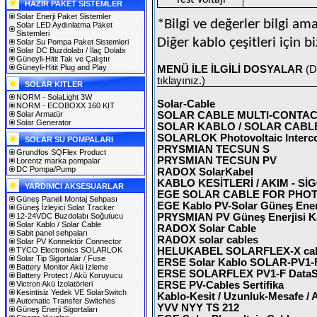
Test Voltajı
HAZIR PAKET SİSTEMLER
Solar Enerji Paket Sistemler
*Bilgi ve değerler bilgi ama
Solar LED Aydınlatma Paket
Sistemleri
Diğer kablo çeşitleri için bi
Solar Su Pompa Paket Sistemleri
Solar DC Buzdolabı / İlaç Dolabı
Güneyli-Hitit Tak ve Çalıştır
Güneyli-Hitit Plug and Play
MENÜ İLE İLGİLİ DOSYALAR
(D
tıklayınız.)
SOLAR KITLER
NORM - SolaLight 3W
Solar-Cable
NORM - ECOBOXX 160 KIT
Solar Armatür
SOLAR CABLE MULTI-CONTA
Solar Generator
SOLAR KABLO / SOLAR CABLE -
SOLARLOK Photovoltaic Interc
SOLAR SU POMPALARI
PRYSMIAN TECSUN S
Grundfos SQFlex Product
PRYSMIAN TECSUN PV
Lorentz marka pompalar
DC Pompa/Pump
RADOX SolarKabel
KABLO KESİTLERİ / AKIM - Sİ
YARDIMCI AKSESUARLAR
EGE SOLAR CABLE FOR PHO
Güneş Paneli Montaj Sehpası
EGE Kablo PV-Solar Güneş Ener
Güneş İzleyici Solar Tracker
12-24VDC Buzdolabı Soğutucu
PRYSMIAN PV Güneş Enerjisi Kab
Solar Kablo / Solar Cable
RADOX Solar Cable
Sabit panel sehpaları
RADOX solar cables
Solar PV Konnektör Connector
TYCO Electronics SOLARLOK
HELUKABEL SOLARFLEX-X cable
Solar Tip Sigortalar / Fuse
ERSE Solar Kablo SOLAR-PV1-
Battery Monitor Akü İzleme
ERSE SOLARFLEX PV1-F DataS
Battery Protect / Akü Koruyucu
Victron Akü İzolatörleri
ERSE PV-Cables Sertifika
Kesintisiz Yedek VE SolarSwitch
Kablo-Kesit / Uzunluk-Mesafe / 
Automatic Transfer Switches
YVV NYY TS 212
Güneş Enerji Sigortaları