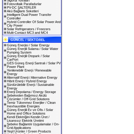
Sigorta Yuvaları
Fotovoltaik Parafadurlar
PV-DC ŞALTERLER
Akü Bağlantı Soketleri
Intelligent Dual Power Transfer
Controller
Hybrid Controller Of Solar Power And
City Power
Solar Refrigerators / Freezers
Multi-Contact MC3 and MC4
GÜNCEL / SEKTÖREL
Güneş Enerjisi / Solar Energy
Güneş Enerjili Sulama / Solar Water
Pumping System
Güneş Enerjili Otopark / Solar
CarPort
GES Güneş Enerji Santralı / Solar PV
Power Plant
Yenilenebilir Enerji / Renewable
Energy
Alternatif Enerji / Alternative Energy
Hibrit Enerji / Hybrid Energy
Sürdürülebilir Enerji / Sustainable
Energy
Enerji Depolama / Energy Storage
Şebekeden Bağımsız Akülü
Çözümler / Off-Grid Solutions
Temiz Tükenmez Enerjiler / Clean
Inexhaustible Energies
Güneş Enerjili Ev ve Ofis / Solar
Home and Office Solutions
Kendi Elektriğini Kendin Üret /
Lisanssız Elektrik Üretimi
Şebeke Bağlantılı Uygulamalar / On-
Grid Applications
Yeşil Ürünler / Green Products