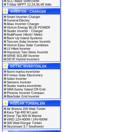
SCC-Basic 50W/100W
TriStar MPPT 12,24,36,48 Volts
INVERTER - CHARGER
Smart Inverter-Charger
General Electric
Abax Inverter-Charger
Victron Energy BLUE POWER
Studer Inverter - Charger
MultiPower Hibrid / Melez
Back-Up Island Systems
Tescom Solar İnverter İnvertör
Victron Easy Solar Combines
LV Hibrit İnverter
Havensis Tam Sinüs İnvertör
SRNE SOLAR Inverter
DEYE Hybrid Inverters
DC / AC İNVERTÖRLER
Norm marka invertörler
Fronius Solar Electronics
Solon Inverter
Siemens Inverter
Studer marka invertörler
SMA Sunny Island Off-Grid
Phoenix Inverter Compact
BlueSolar Grid Inverter
RÜZGAR TÜRBINLERI
Air Breeze 200 Watt Türbin
Kara Tipi 400 W Land
Deniz Tipi 400 W Marine
VIND 12V-400W / 24V-600W
300 Watt Rüzgar Türbini
Skystream 3.7 Southwest