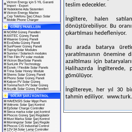
Victron Energy için 5 YIL Garanti
teslim edecekler.
Import - Export
Yedekleme Ada Sistemleri
Victron Energy Marine
Cep Telefonu Şarj Cihazı Solar
İngiltere, halen satı
Mobile Phone Charger
dönüştürebiliyor. Bu oran
GÜNEŞ PANELLERI
NORM Güneş Panelleri
çıkartılması hedefleniyor.
AXITEC Güneş Paneli
Waaree Güneş Paneli
EcoDelta Güneş Paneli
SunPower Güneş Paneli
Bu arada batarya üretici
TopraySolar Modules
Sunrise / Solartech modules
yaratılmasının önemine di
Thin Film PV solar module
Victron BlueSolar Panels
azaltılması için bataryala
SunLink PV Technology
Esnek / Flexible Solar Panels
Halihazırda İngilterede, 
Trina Solar Honey Module
Shems Solar Güneş Paneli
gömülüyor.
Phono Solar Güneş Paneli
Kalyon PV Solar Güneş
TommaTech PV Solar Güneş
Arçelik Solar Güneş Panelleri
İngiltereye, her yıl 30 b
SOLAR ŞARJ KONTROL
tahmin ediliyor.
www.turk.
HAVENSİS Solar Mppt Pwm
Voltronic Solar Şarj Kontrol
EpSolar Charge Controller
Steca marka solar şarj kontrol
Phocos Güneş Şarj Regülatör
Must Marka Solar Şarj Kontrol
Morningstar Solar Şarj Regüle
Phocos CIS Industrial Control
12V-3A Solar Lamp Controller