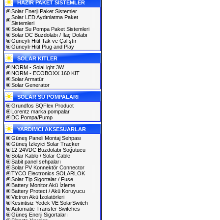
HAZIR PAKET SİSTEMLER
Solar Enerji Paket Sistemler
Solar LED Aydınlatma Paket
Sistemleri
Solar Su Pompa Paket Sistemleri
Solar DC Buzdolabı / İlaç Dolabı
Güneyli-Hitit Tak ve Çalıştır
Güneyli-Hitit Plug and Play
SOLAR KITLER
NORM - SolaLight 3W
NORM - ECOBOXX 160 KIT
Solar Armatür
Solar Generator
SOLAR SU POMPALARI
Grundfos SQFlex Product
Lorentz marka pompalar
DC Pompa/Pump
YARDIMCI AKSESUARLAR
Güneş Paneli Montaj Sehpası
Güneş İzleyici Solar Tracker
12-24VDC Buzdolabı Soğutucu
Solar Kablo / Solar Cable
Sabit panel sehpaları
Solar PV Konnektör Connector
TYCO Electronics SOLARLOK
Solar Tip Sigortalar / Fuse
Battery Monitor Akü İzleme
Battery Protect / Akü Koruyucu
Victron Akü İzolatörleri
Kesintisiz Yedek VE SolarSwitch
Automatic Transfer Switches
Güneş Enerji Sigortaları