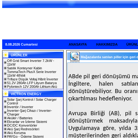
8.08.2026 Cumartesi
ANASAYFA
HAKKIMIZDA
ÜRÜN
ÜRÜNLER
Mağazalarda satılan piller için geri
Off Grid Smart Inverter 7.2kW -
11kW
Satılık Konteyner Kabin
TommaTech PlusX Serie Inverter
11kW 48Volt
ABde pil geri dönüşümü ma
Trifaze Düşük Voltaj Hibrit İnverter
51.2V 280Ah LFP Lityum Batarya
İngiltere, halen satı
Pylontech 12V 200Ah Lithium Akü
dönüştürebiliyor. Bu oran
VICTRON ENERGY
çıkartılması hedefleniyor.
Solar Şarj Kontrol / Solar Charger
Control
İnvertör / Inverter
İnverter-Şarj Cihazı / Inverter-
Avrupa Birliği (AB), pil 
Charger
Aküler / Batteries
dönüştürmek maksadıyla
Ekranlar ve İzleme Sistemi
DC/DC Konvertörler
Uygulamaya göre, yılda 3
Akü Şarj Redresörleri
Akü Koruma
müşterilerinden geri aldıkla
PAYGo - Ödeme Sistemi