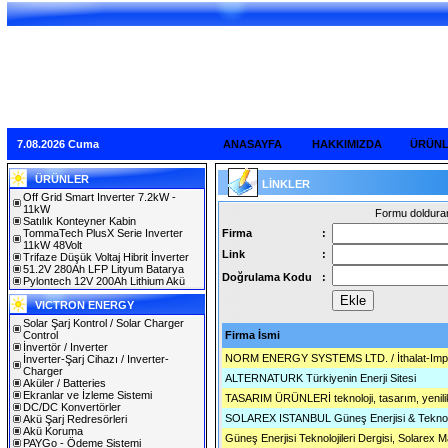
7.08.2026 Cuma
ANASAYFA
HAKKIMIZDA
ÜRÜN
ÜRÜNLER
LİNKLER
Off Grid Smart Inverter 7.2kW -
11kW
Formu doldurara
Satılık Konteyner Kabin
TommaTech PlusX Serie Inverter
Firma
:
11kW 48Volt
Link
:
Trifaze Düşük Voltaj Hibrit İnverter
51.2V 280Ah LFP Lityum Batarya
Doğrulama Kodu
:
Pylontech 12V 200Ah Lithium Akü
VICTRON ENERGY
Solar Şarj Kontrol / Solar Charger
Control
Firma İsmi
İnvertör / Inverter
NORM ENERGY SYSTEMS LTD. / İthalat-Import
İnverter-Şarj Cihazı / Inverter-
Charger
ALTERNATURK Türkiyenin Enerji Sitesi
Aküler / Batteries
Ekranlar ve İzleme Sistemi
TASARIM ÜRÜNLERİ teknoloji, tasarım, yenilikl
DC/DC Konvertörler
SOLAREX ISTANBUL Güneş Enerjisi & Teknoloji
Akü Şarj Redresörleri
Akü Koruma
Güneş Enerjisi Teknolojileri Dergisi, Solarex M
PAYGo - Ödeme Sistemi