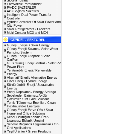
Sigorta Yuvaları
Fotovoltaik Parafadurlar
PV-DC ŞALTERLER
Akü Bağlantı Soketleri
Intelligent Dual Power Transfer
Controller
Hybrid Controller Of Solar Power And
City Power
Solar Refrigerators / Freezers
Multi-Contact MC3 and MC4
GÜNCEL / SEKTÖREL
Güneş Enerjisi / Solar Energy
Güneş Enerjili Sulama / Solar Water
Pumping System
Güneş Enerjili Otopark / Solar
CarPort
GES Güneş Enerji Santralı / Solar PV
Power Plant
Yenilenebilir Enerji / Renewable
Energy
Alternatif Enerji / Alternative Energy
Hibrit Enerji / Hybrid Energy
Sürdürülebilir Enerji / Sustainable
Energy
Enerji Depolama / Energy Storage
Şebekeden Bağımsız Akülü
Çözümler / Off-Grid Solutions
Temiz Tükenmez Enerjiler / Clean
Inexhaustible Energies
Güneş Enerjili Ev ve Ofis / Solar
Home and Office Solutions
Kendi Elektriğini Kendin Üret /
Lisanssız Elektrik Üretimi
Şebeke Bağlantılı Uygulamalar / On-
Grid Applications
Yeşil Ürünler / Green Products