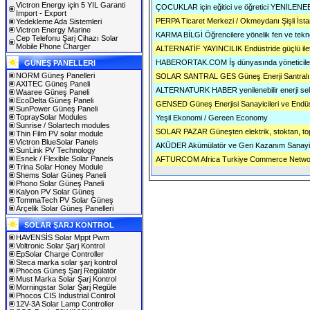
Victron Energy için 5 YIL Garanti
ÇOCUKLAR için eğitici ve öğretici YENİLE
Import - Export
PERPA Ticaret Merkezi / Okmeydanı Şişli İsta
Yedekleme Ada Sistemleri
Victron Energy Marine
KARMA BİLGİ Öğrencilere yönelik fen ve teknolo
Cep Telefonu Şarj Cihazı Solar
Mobile Phone Charger
ALTERNATİF YAYINCILIK Endüstride güçlü il
HABERORTAK.COM İş dünyasında yöneticile
GÜNEŞ PANELLERI
NORM Güneş Panelleri
SOLAR SANTRAL GES Güneş Enerji Santralı, s
AXITEC Güneş Paneli
ALTERNATURK HABER yenilenebilir enerji sekt
Waaree Güneş Paneli
EcoDelta Güneş Paneli
GENSED Güneş Enerjisi Sanayicileri ve Endüs
SunPower Güneş Paneli
TopraySolar Modules
Yeşil Ekonomi / Gereen Economy
Sunrise / Solartech modules
SOLAR PAZAR Güneşten elektrik, stoktan, top
Thin Film PV solar module
Victron BlueSolar Panels
AKÜDER Akümülatör ve Geri Kazanım Sanayici
SunLink PV Technology
Esnek / Flexible Solar Panels
AFTURCOM Africa Turkiye Commerce Netwo
Trina Solar Honey Module
Shems Solar Güneş Paneli
Phono Solar Güneş Paneli
Kalyon PV Solar Güneş
TommaTech PV Solar Güneş
Arçelik Solar Güneş Panelleri
SOLAR ŞARJ KONTROL
HAVENSİS Solar Mppt Pwm
Voltronic Solar Şarj Kontrol
EpSolar Charge Controller
Steca marka solar şarj kontrol
Phocos Güneş Şarj Regülatör
Must Marka Solar Şarj Kontrol
Morningstar Solar Şarj Regüle
Phocos CIS Industrial Control
12V-3A Solar Lamp Controller