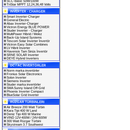
SCC-Basic 50W/100W
TriStar MPPT 12,24,36,48 Volts
INVERTER - CHARGER
Smart Inverter-Charger
General Electric
Abax Inverter-Charger
Victron Energy BLUE POWER
Studer Inverter - Charger
MultiPower Hibrid / Melez
Back-Up Island Systems
Tescom Solar İnverter İnvertör
Victron Easy Solar Combines
LV Hibrit İnverter
Havensis Tam Sinüs İnvertör
SRNE SOLAR Inverter
DEYE Hybrid Inverters
DC / AC İNVERTÖRLER
Norm marka invertörler
Fronius Solar Electronics
Solon Inverter
Siemens Inverter
Studer marka invertörler
SMA Sunny Island Off-Grid
Phoenix Inverter Compact
BlueSolar Grid Inverter
RÜZGAR TÜRBINLERI
Air Breeze 200 Watt Türbin
Kara Tipi 400 W Land
Deniz Tipi 400 W Marine
VIND 12V-400W / 24V-600W
300 Watt Rüzgar Türbini
Skystream 3.7 Southwest