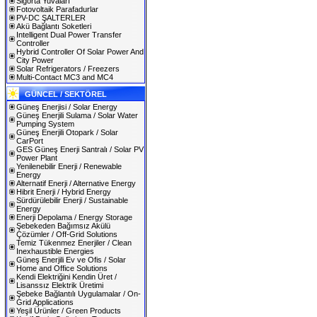
Sigorta Yuvaları
Fotovoltaik Parafadurlar
PV-DC ŞALTERLER
Akü Bağlantı Soketleri
Intelligent Dual Power Transfer
Controller
Hybrid Controller Of Solar Power And
City Power
Solar Refrigerators / Freezers
Multi-Contact MC3 and MC4
GÜNCEL / SEKTÖREL
Güneş Enerjisi / Solar Energy
Güneş Enerjili Sulama / Solar Water
Pumping System
Güneş Enerjili Otopark / Solar
CarPort
GES Güneş Enerji Santralı / Solar PV
Power Plant
Yenilenebilir Enerji / Renewable
Energy
Alternatif Enerji / Alternative Energy
Hibrit Enerji / Hybrid Energy
Sürdürülebilir Enerji / Sustainable
Energy
Enerji Depolama / Energy Storage
Şebekeden Bağımsız Akülü
Çözümler / Off-Grid Solutions
Temiz Tükenmez Enerjiler / Clean
Inexhaustible Energies
Güneş Enerjili Ev ve Ofis / Solar
Home and Office Solutions
Kendi Elektriğini Kendin Üret /
Lisanssız Elektrik Üretimi
Şebeke Bağlantılı Uygulamalar / On-
Grid Applications
Yeşil Ürünler / Green Products