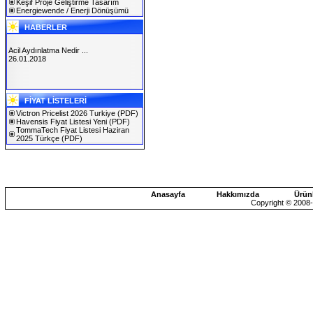
Keşif Proje Geliştirme Tasarım
Energiewende / Enerji Dönüşümü
HABERLER
Acil Aydınlatma Nedir ...
26.01.2018
SOLAREX ISTANBUL 2019
FİYAT LİSTELERİ
30.01.2019
Victron Pricelist 2026 Turkiye
(PDF)
Havensis Fiyat Listesi Yeni
(PDF)
TommaTech Fiyat Listesi Haziran
2025 Türkçe
(PDF)
Anasayfa
Hakkımızda
Ürün
Copyright © 2008-2