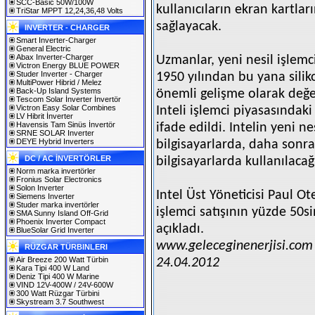
SCC-Basic 50W/100W
kullanıcıların ekran kartla
TriStar MPPT 12,24,36,48 Volts
sağlayacak.
INVERTER - CHARGER
Smart Inverter-Charger
General Electric
Abax Inverter-Charger
Uzmanlar, yeni nesil işlemci
Victron Energy BLUE POWER
Studer Inverter - Charger
1950 yılından bu yana silik
MultiPower Hibrid / Melez
Back-Up Island Systems
önemli gelişme olarak değer
Tescom Solar İnverter İnvertör
Victron Easy Solar Combines
Inteli işlemci piyasasındaki
LV Hibrit İnverter
Havensis Tam Sinüs İnvertör
ifade edildi. Intelin yeni n
SRNE SOLAR Inverter
DEYE Hybrid Inverters
bilgisayarlarda, daha son
DC / AC İNVERTÖRLER
bilgisayarlarda kullanılacağı
Norm marka invertörler
Fronius Solar Electronics
Solon Inverter
Intel Üst Yöneticisi Paul Ote
Siemens Inverter
Studer marka invertörler
işlemci satışının yüzde 50s
SMA Sunny Island Off-Grid
Phoenix Inverter Compact
açıkladı.
BlueSolar Grid Inverter
www.geleceginenerjisi.com
RÜZGAR TÜRBINLERI
Air Breeze 200 Watt Türbin
24.04.2012
Kara Tipi 400 W Land
Deniz Tipi 400 W Marine
VIND 12V-400W / 24V-600W
300 Watt Rüzgar Türbini
Skystream 3.7 Southwest