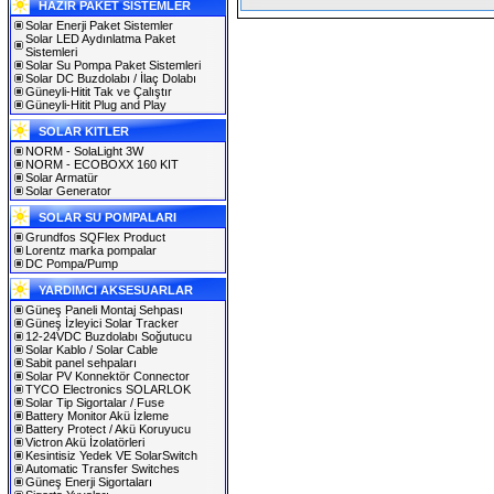
HAZIR PAKET SİSTEMLER
Solar Enerji Paket Sistemler
Solar LED Aydınlatma Paket
Sistemleri
Solar Su Pompa Paket Sistemleri
Solar DC Buzdolabı / İlaç Dolabı
Güneyli-Hitit Tak ve Çalıştır
Güneyli-Hitit Plug and Play
SOLAR KITLER
NORM - SolaLight 3W
NORM - ECOBOXX 160 KIT
Solar Armatür
Solar Generator
SOLAR SU POMPALARI
Grundfos SQFlex Product
Lorentz marka pompalar
DC Pompa/Pump
YARDIMCI AKSESUARLAR
Güneş Paneli Montaj Sehpası
Güneş İzleyici Solar Tracker
12-24VDC Buzdolabı Soğutucu
Solar Kablo / Solar Cable
Sabit panel sehpaları
Solar PV Konnektör Connector
TYCO Electronics SOLARLOK
Solar Tip Sigortalar / Fuse
Battery Monitor Akü İzleme
Battery Protect / Akü Koruyucu
Victron Akü İzolatörleri
Kesintisiz Yedek VE SolarSwitch
Automatic Transfer Switches
Güneş Enerji Sigortaları