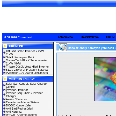
8.08.2026 Cumartesi
ANASAYFA
HAKKIMIZDA
ÜRÜN
ÜRÜNLER
Daha az enerji harcayan yeni nesil iş
Off Grid Smart Inverter 7.2kW -
11kW
Satılık Konteyner Kabin
TommaTech PlusX Serie Inverter
11kW 48Volt
Trifaze Düşük Voltaj Hibrit İnverter
51.2V 280Ah LFP Lityum Batarya
Pylontech 12V 200Ah Lithium Akü
VICTRON ENERGY
Solar Şarj Kontrol / Solar Charger
Control
İnvertör / Inverter
İnverter-Şarj Cihazı / Inverter-
Charger
Aküler / Batteries
Ekranlar ve İzleme Sistemi
DC/DC Konvertörler
Akü Şarj Redresörleri
Akü Koruma
PAYGo - Ödeme Sistemi