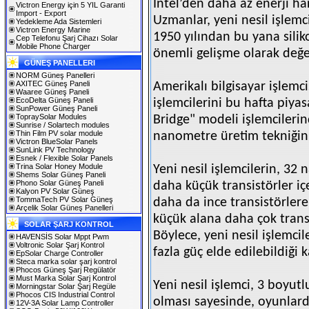
Intel’den daha az enerji ha
Victron Energy için 5 YIL Garanti
Import - Export
Uzmanlar, yeni nesil işlemci
Yedekleme Ada Sistemleri
Victron Energy Marine
1950 yılından bu yana silik
Cep Telefonu Şarj Cihazı Solar
Mobile Phone Charger
önemli gelişme olarak değe
GÜNEŞ PANELLERI
NORM Güneş Panelleri
AXITEC Güneş Paneli
Amerikalı bilgisayar işlemcis
Waaree Güneş Paneli
EcoDelta Güneş Paneli
işlemcilerini bu hafta piyas
SunPower Güneş Paneli
TopraySolar Modules
Bridge" modeli işlemcilerin
Sunrise / Solartech modules
Thin Film PV solar module
nanometre üretim tekniğini 
Victron BlueSolar Panels
SunLink PV Technology
Esnek / Flexible Solar Panels
Trina Solar Honey Module
Yeni nesil işlemcilerin, 32
Shems Solar Güneş Paneli
Phono Solar Güneş Paneli
daha küçük transistörler i
Kalyon PV Solar Güneş
TommaTech PV Solar Güneş
daha da ince transistörlere
Arçelik Solar Güneş Panelleri
küçük alana daha çok transist
SOLAR ŞARJ KONTROL
Böylece, yeni nesil işlemci
HAVENSİS Solar Mppt Pwm
Voltronic Solar Şarj Kontrol
fazla güç elde edilebildiği 
EpSolar Charge Controller
Steca marka solar şarj kontrol
Phocos Güneş Şarj Regülatör
Must Marka Solar Şarj Kontrol
Yeni nesil işlemci, 3 boyu
Morningstar Solar Şarj Regüle
Phocos CIS Industrial Control
olması sayesinde, oyunlar
12V-3A Solar Lamp Controller