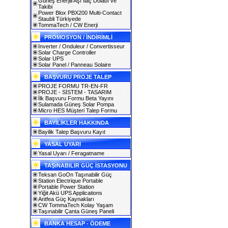
Güneş Enerjili Aşı İlaç Dolabı ve
Takibi
Power Blox PBX200 Multi-Contact
Staubli Türkiyede
TommaTech / CW Enerji
PROMOSYON / İNDİRİMLİ
Inverter / Onduleur / Convertisseur
Solar Charge Controller
Solar UPS
Solar Panel / Panneau Solaire
BAŞVURU PROJE TALEP
PROJE FORMU TR-EN-FR
PROJE - SİSTEM - TASARIM
İlk Başvuru Formu Beta Yayını
Sulamada Güneş Solar Pompa
Micro HES Müşteri Talep Formu
BAYİLİKLER HAKKINDA
Bayilik Talep Başvuru Kayıt
YASAL UYARI
Yasal Uyarı / Feragatname
TAŞıNABILIR GÜÇ İSTASYONU
Teksan GoOn Taşınabilir Güç
Station Electrique Portable
Portable Power Station
Yiğit Akü UPS Applications
Antfea Güç Kaynakları
CW TommaTech Kolay Yaşam
Taşınabilir Çanta Güneş Paneli
BANKA HESAP - ÖDEME