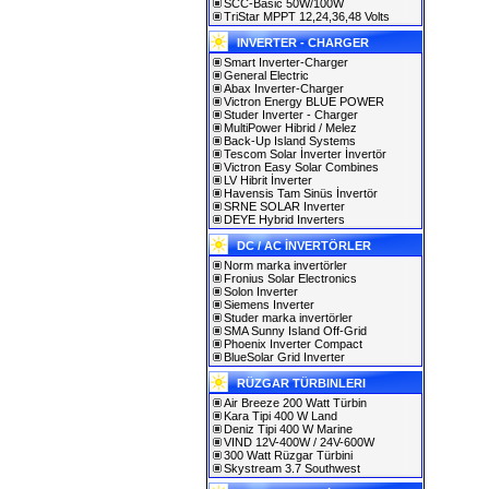
SCC-Basic 50W/100W
TriStar MPPT 12,24,36,48 Volts
INVERTER - CHARGER
Smart Inverter-Charger
General Electric
Abax Inverter-Charger
Victron Energy BLUE POWER
Studer Inverter - Charger
MultiPower Hibrid / Melez
Back-Up Island Systems
Tescom Solar İnverter İnvertör
Victron Easy Solar Combines
LV Hibrit İnverter
Havensis Tam Sinüs İnvertör
SRNE SOLAR Inverter
DEYE Hybrid Inverters
DC / AC İNVERTÖRLER
Norm marka invertörler
Fronius Solar Electronics
Solon Inverter
Siemens Inverter
Studer marka invertörler
SMA Sunny Island Off-Grid
Phoenix Inverter Compact
BlueSolar Grid Inverter
RÜZGAR TÜRBINLERI
Air Breeze 200 Watt Türbin
Kara Tipi 400 W Land
Deniz Tipi 400 W Marine
VIND 12V-400W / 24V-600W
300 Watt Rüzgar Türbini
Skystream 3.7 Southwest