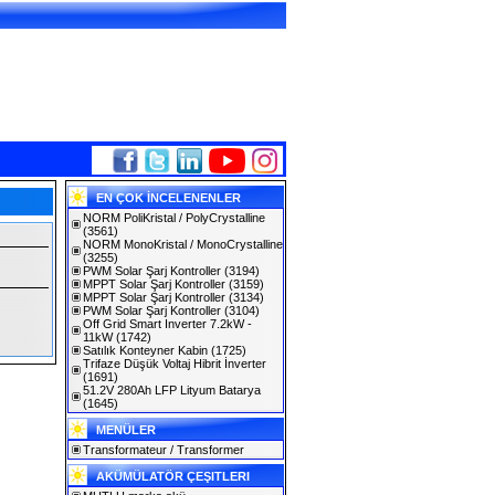
EN ÇOK İNCELENENLER
NORM PoliKristal / PolyCrystalline
(3561)
NORM MonoKristal / MonoCrystalline
(3255)
PWM Solar Şarj Kontroller
(3194)
MPPT Solar Şarj Kontroller
(3159)
MPPT Solar Şarj Kontroller
(3134)
PWM Solar Şarj Kontroller
(3104)
Off Grid Smart Inverter 7.2kW -
11kW
(1742)
Satılık Konteyner Kabin
(1725)
Trifaze Düşük Voltaj Hibrit İnverter
(1691)
51.2V 280Ah LFP Lityum Batarya
(1645)
MENÜLER
Transformateur / Transformer
AKÜMÜLATÖR ÇEŞITLERI