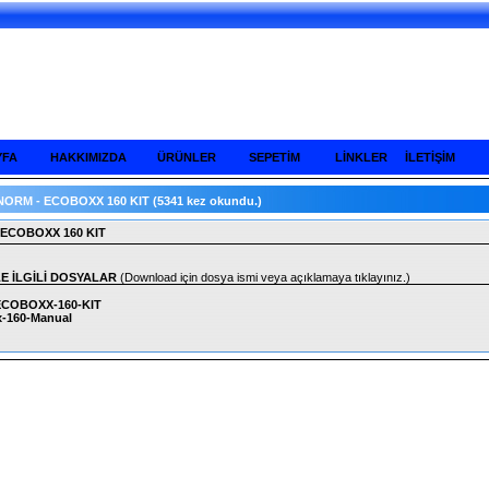
YFA
HAKKIMIZDA
ÜRÜNLER
SEPETİM
LİNKLER
İLETİŞİM
NORM - ECOBOXX 160 KIT
(5341 kez okundu.)
 ECOBOXX 160 KIT
LE İLGİLİ DOSYALAR
(Download için dosya ismi veya açıklamaya tıklayınız.)
COBOXX-160-KIT
-160-Manual