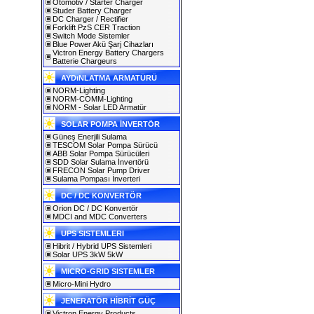
Otomotiv / Starter Charger
Studer Battery Charger
DC Charger / Rectifier
Forklift PzS CER Traction
Switch Mode Sistemler
Blue Power Akü Şarj Cihazları
Victron Energy Battery Chargers
Batterie Chargeurs
AYDıNLATMA ARMATÜRÜ
NORM-Lighting
NORM-COMM-Lighting
NORM - Solar LED Armatür
SOLAR POMPA İNVERTÖR
Güneş Enerjili Sulama
TESCOM Solar Pompa Sürücü
ABB Solar Pompa Sürücüleri
SDD Solar Sulama İnvertörü
FRECON Solar Pump Driver
Sulama Pompası İnverteri
DC / DC KONVERTÖR
Orion DC / DC Konvertör
MDCI and MDC Converters
UPS SISTEMLERI
Hibrit / Hybrid UPS Sistemleri
Solar UPS 3kW 5kW
MICRO-GRID SISTEMLER
Micro-Mini Hydro
JENERATÖR HİBRİT GÜÇ
Victron Energy Products