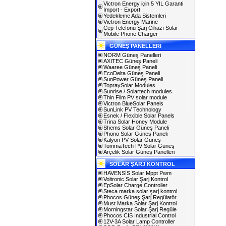
Victron Energy için 5 YIL Garanti
Import - Export
Yedekleme Ada Sistemleri
Victron Energy Marine
Cep Telefonu Şarj Cihazı Solar
Mobile Phone Charger
GÜNEŞ PANELLERI
NORM Güneş Panelleri
AXITEC Güneş Paneli
Waaree Güneş Paneli
EcoDelta Güneş Paneli
SunPower Güneş Paneli
TopraySolar Modules
Sunrise / Solartech modules
Thin Film PV solar module
Victron BlueSolar Panels
SunLink PV Technology
Esnek / Flexible Solar Panels
Trina Solar Honey Module
Shems Solar Güneş Paneli
Phono Solar Güneş Paneli
Kalyon PV Solar Güneş
TommaTech PV Solar Güneş
Arçelik Solar Güneş Panelleri
SOLAR ŞARJ KONTROL
HAVENSİS Solar Mppt Pwm
Voltronic Solar Şarj Kontrol
EpSolar Charge Controller
Steca marka solar şarj kontrol
Phocos Güneş Şarj Regülatör
Must Marka Solar Şarj Kontrol
Morningstar Solar Şarj Regüle
Phocos CIS Industrial Control
12V-3A Solar Lamp Controller