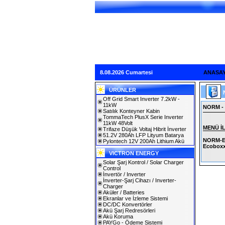
8.08.2026 Cumartesi
ANASA
ÜRÜNLER
Off Grid Smart Inverter 7.2kW -
11kW
NORM -
Satılık Konteyner Kabin
TommaTech PlusX Serie Inverter
11kW 48Volt
MENÜ İ
Trifaze Düşük Voltaj Hibrit İnverter
51.2V 280Ah LFP Lityum Batarya
NORM-E
Pylontech 12V 200Ah Lithium Akü
Ecoboxx
VICTRON ENERGY
Solar Şarj Kontrol / Solar Charger
Control
İnvertör / Inverter
İnverter-Şarj Cihazı / Inverter-
Charger
Aküler / Batteries
Ekranlar ve İzleme Sistemi
DC/DC Konvertörler
Akü Şarj Redresörleri
Akü Koruma
PAYGo - Ödeme Sistemi