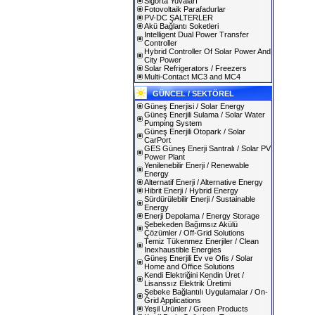
Sigorta Yuvaları
Fotovoltaik Parafadurlar
PV-DC ŞALTERLER
Akü Bağlantı Soketleri
Intelligent Dual Power Transfer
Controller
Hybrid Controller Of Solar Power And
City Power
Solar Refrigerators / Freezers
Multi-Contact MC3 and MC4
GÜNCEL / SEKTÖREL
Güneş Enerjisi / Solar Energy
Güneş Enerjili Sulama / Solar Water
Pumping System
Güneş Enerjili Otopark / Solar
CarPort
GES Güneş Enerji Santralı / Solar PV
Power Plant
Yenilenebilir Enerji / Renewable
Energy
Alternatif Enerji / Alternative Energy
Hibrit Enerji / Hybrid Energy
Sürdürülebilir Enerji / Sustainable
Energy
Enerji Depolama / Energy Storage
Şebekeden Bağımsız Akülü
Çözümler / Off-Grid Solutions
Temiz Tükenmez Enerjiler / Clean
Inexhaustible Energies
Güneş Enerjili Ev ve Ofis / Solar
Home and Office Solutions
Kendi Elektriğini Kendin Üret /
Lisanssız Elektrik Üretimi
Şebeke Bağlantılı Uygulamalar / On-
Grid Applications
Yeşil Ürünler / Green Products