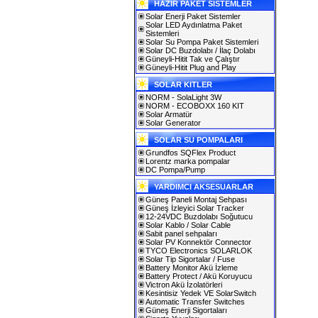
HAZIR PAKET SİSTEMLER
Solar Enerji Paket Sistemler
Solar LED Aydınlatma Paket
Sistemleri
Solar Su Pompa Paket Sistemleri
Solar DC Buzdolabı / İlaç Dolabı
Güneyli-Hitit Tak ve Çalıştır
Güneyli-Hitit Plug and Play
SOLAR KITLER
NORM - SolaLight 3W
NORM - ECOBOXX 160 KIT
Solar Armatür
Solar Generator
SOLAR SU POMPALARI
Grundfos SQFlex Product
Lorentz marka pompalar
DC Pompa/Pump
YARDIMCI AKSESUARLAR
Güneş Paneli Montaj Sehpası
Güneş İzleyici Solar Tracker
12-24VDC Buzdolabı Soğutucu
Solar Kablo / Solar Cable
Sabit panel sehpaları
Solar PV Konnektör Connector
TYCO Electronics SOLARLOK
Solar Tip Sigortalar / Fuse
Battery Monitor Akü İzleme
Battery Protect / Akü Koruyucu
Victron Akü İzolatörleri
Kesintisiz Yedek VE SolarSwitch
Automatic Transfer Switches
Güneş Enerji Sigortaları