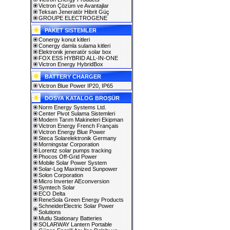
Victron Çözüm ve Avantajlar
Teksan Jeneratör Hibrit Güç
GROUPE ELECTROGENE
PAKET SISTEMLER
Conergy konut kitleri
Conergy damla sulama kitleri
Elektronik jeneratör solar box
FOX ESS HYBRID ALL-IN-ONE
Victron Energy HybridBox
BATTERY CHARGER
Victron Blue Power IP20, IP65
DOSYA KATALOG BROŞÜR
Norm Energy Systems Ltd.
Center Pivot Sulama Sistemleri
Modern Tarım Makineleri Ekipman
Victron Energy French Français
Victron Energy Blue Power
Steca Solarelektronik Germany
Morningstar Corporation
Lorentz solar pumps tracking
Phocos Off-Grid Power
Mobile Solar Power System
Solar-Log Maximized Sunpower
Solon Corporation
Micro Inverter AEconversion
Symtech Solar
ECO Delta
ReneSola Green Energy Products
SchneiderElectric Solar Power
Solutions
Mutlu Stationary Batteries
SOLARWAY Lantern Portable