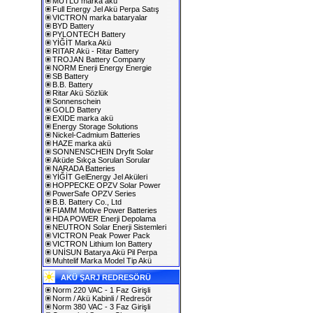
MUTLU marka akü
Full Energy Jel Akü Perpa Satış
VICTRON marka bataryalar
BYD Battery
PYLONTECH Battery
YİĞİT Marka Akü
RITAR Akü - Ritar Battery
TROJAN Battery Company
NORM Enerji Energy Energie
SB Battery
B.B. Battery
Ritar Akü Sözlük
Sonnenschein
GOLD Battery
EXIDE marka akü
Energy Storage Solutions
Nickel-Cadmium Batteries
HAZE marka akü
SONNENSCHEIN Dryfit Solar
Aküde Sıkça Sorulan Sorular
NARADA Batteries
YİĞİT GelEnergy Jel Aküleri
HOPPECKE OPZV Solar Power
PowerSafe OPZV Series
B.B. Battery Co., Ltd
FIAMM Motive Power Batteries
HDA POWER Enerji Depolama
NEUTRON Solar Enerji Sistemleri
VICTRON Peak Power Pack
VICTRON Lithium Ion Battery
UNİSUN Batarya Akü Pil Perpa
Muhtelif Marka Model Tip Akü
AKÜ ŞARJ REDRESÖRÜ
Norm 220 VAC - 1 Faz Girişli
Norm / Akü Kabinli / Redresör
Norm 380 VAC - 3 Faz Girişli