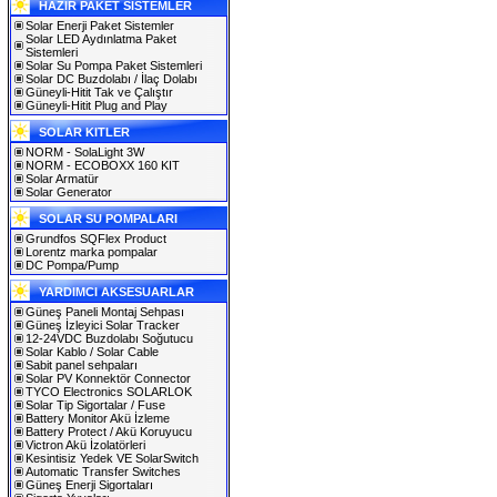
HAZIR PAKET SİSTEMLER
Solar Enerji Paket Sistemler
Solar LED Aydınlatma Paket
Sistemleri
Solar Su Pompa Paket Sistemleri
Solar DC Buzdolabı / İlaç Dolabı
Güneyli-Hitit Tak ve Çalıştır
Güneyli-Hitit Plug and Play
SOLAR KITLER
NORM - SolaLight 3W
NORM - ECOBOXX 160 KIT
Solar Armatür
Solar Generator
SOLAR SU POMPALARI
Grundfos SQFlex Product
Lorentz marka pompalar
DC Pompa/Pump
YARDIMCI AKSESUARLAR
Güneş Paneli Montaj Sehpası
Güneş İzleyici Solar Tracker
12-24VDC Buzdolabı Soğutucu
Solar Kablo / Solar Cable
Sabit panel sehpaları
Solar PV Konnektör Connector
TYCO Electronics SOLARLOK
Solar Tip Sigortalar / Fuse
Battery Monitor Akü İzleme
Battery Protect / Akü Koruyucu
Victron Akü İzolatörleri
Kesintisiz Yedek VE SolarSwitch
Automatic Transfer Switches
Güneş Enerji Sigortaları