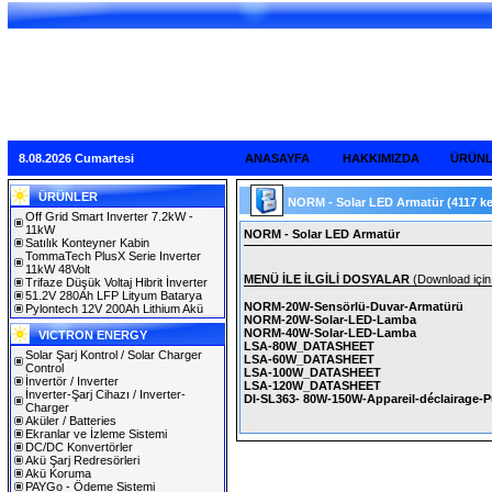
8.08.2026 Cumartesi
ANASAYFA
HAKKIMIZDA
ÜRÜN
ÜRÜNLER
NORM - Solar LED Armatür
(4117 k
Off Grid Smart Inverter 7.2kW -
11kW
NORM - Solar LED Armatür
Satılık Konteyner Kabin
TommaTech PlusX Serie Inverter
11kW 48Volt
MENÜ İLE İLGİLİ DOSYALAR
(Download için 
Trifaze Düşük Voltaj Hibrit İnverter
51.2V 280Ah LFP Lityum Batarya
NORM-20W-Sensörlü-Duvar-Armatürü
Pylontech 12V 200Ah Lithium Akü
NORM-20W-Solar-LED-Lamba
NORM-40W-Solar-LED-Lamba
VICTRON ENERGY
LSA-80W_DATASHEET
Solar Şarj Kontrol / Solar Charger
LSA-60W_DATASHEET
Control
LSA-100W_DATASHEET
İnvertör / Inverter
LSA-120W_DATASHEET
İnverter-Şarj Cihazı / Inverter-
DI-SL363- 80W-150W-Appareil-déclairage-Pu
Charger
Aküler / Batteries
Ekranlar ve İzleme Sistemi
DC/DC Konvertörler
Akü Şarj Redresörleri
Akü Koruma
PAYGo - Ödeme Sistemi