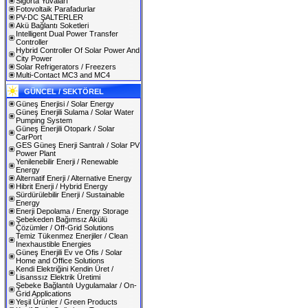
Sigorta Yuvaları
Fotovoltaik Parafadurlar
PV-DC ŞALTERLER
Akü Bağlantı Soketleri
Intelligent Dual Power Transfer
Controller
Hybrid Controller Of Solar Power And
City Power
Solar Refrigerators / Freezers
Multi-Contact MC3 and MC4
GÜNCEL / SEKTÖREL
Güneş Enerjisi / Solar Energy
Güneş Enerjili Sulama / Solar Water
Pumping System
Güneş Enerjili Otopark / Solar
CarPort
GES Güneş Enerji Santralı / Solar PV
Power Plant
Yenilenebilir Enerji / Renewable
Energy
Alternatif Enerji / Alternative Energy
Hibrit Enerji / Hybrid Energy
Sürdürülebilir Enerji / Sustainable
Energy
Enerji Depolama / Energy Storage
Şebekeden Bağımsız Akülü
Çözümler / Off-Grid Solutions
Temiz Tükenmez Enerjiler / Clean
Inexhaustible Energies
Güneş Enerjili Ev ve Ofis / Solar
Home and Office Solutions
Kendi Elektriğini Kendin Üret /
Lisanssız Elektrik Üretimi
Şebeke Bağlantılı Uygulamalar / On-
Grid Applications
Yeşil Ürünler / Green Products