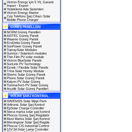
Victron Energy için 5 YIL Garanti
Import - Export
Yedekleme Ada Sistemleri
Victron Energy Marine
Cep Telefonu Şarj Cihazı Solar
Mobile Phone Charger
GÜNEŞ PANELLERI
NORM Güneş Panelleri
AXITEC Güneş Paneli
Waaree Güneş Paneli
EcoDelta Güneş Paneli
SunPower Güneş Paneli
TopraySolar Modules
Sunrise / Solartech modules
Thin Film PV solar module
Victron BlueSolar Panels
SunLink PV Technology
Esnek / Flexible Solar Panels
Trina Solar Honey Module
Shems Solar Güneş Paneli
Phono Solar Güneş Paneli
Kalyon PV Solar Güneş
TommaTech PV Solar Güneş
Arçelik Solar Güneş Panelleri
SOLAR ŞARJ KONTROL
HAVENSİS Solar Mppt Pwm
Voltronic Solar Şarj Kontrol
EpSolar Charge Controller
Steca marka solar şarj kontrol
Phocos Güneş Şarj Regülatör
Must Marka Solar Şarj Kontrol
Morningstar Solar Şarj Regüle
Phocos CIS Industrial Control
12V-3A Solar Lamp Controller