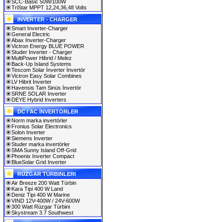
SCC-Basic 50W/100W
TriStar MPPT 12,24,36,48 Volts
INVERTER - CHARGER
Smart Inverter-Charger
General Electric
Abax Inverter-Charger
Victron Energy BLUE POWER
Studer Inverter - Charger
MultiPower Hibrid / Melez
Back-Up Island Systems
Tescom Solar İnverter İnvertör
Victron Easy Solar Combines
LV Hibrit İnverter
Havensis Tam Sinüs İnvertör
SRNE SOLAR Inverter
DEYE Hybrid Inverters
DC / AC İNVERTÖRLER
Norm marka invertörler
Fronius Solar Electronics
Solon Inverter
Siemens Inverter
Studer marka invertörler
SMA Sunny Island Off-Grid
Phoenix Inverter Compact
BlueSolar Grid Inverter
RÜZGAR TÜRBINLERI
Air Breeze 200 Watt Türbin
Kara Tipi 400 W Land
Deniz Tipi 400 W Marine
VIND 12V-400W / 24V-600W
300 Watt Rüzgar Türbini
Skystream 3.7 Southwest