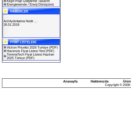
Keşif Proje Geliştirme Tasarım
Energiewende / Enerji Dönüşümü
HABERLER
Acil Aydınlatma Nedir ...
26.01.2018
SOLAREX ISTANBUL 2019
FİYAT LİSTELERİ
30.01.2019
Victron Pricelist 2026 Turkiye
(PDF)
Havensis Fiyat Listesi Yeni
(PDF)
TommaTech Fiyat Listesi Haziran
2025 Türkçe
(PDF)
Anasayfa
Hakkımızda
Ürün
Copyright © 2008-2