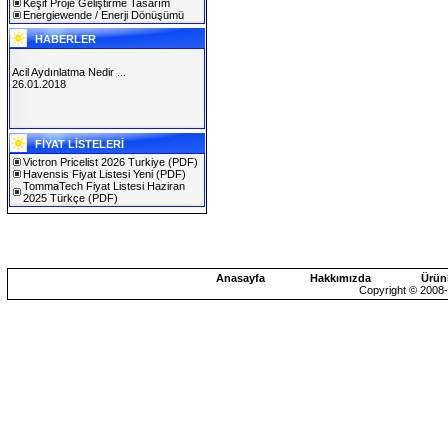
Keşif Proje Geliştirme Tasarım
Energiewende / Enerji Dönüşümü
HABERLER
Acil Aydınlatma Nedir ...
26.01.2018
SOLAREX ISTANBUL 2019
FİYAT LİSTELERİ
30.01.2019
Victron Pricelist 2026 Turkiye
(PDF)
Havensis Fiyat Listesi Yeni
(PDF)
TommaTech Fiyat Listesi Haziran
2025 Türkçe
(PDF)
Anasayfa
Hakkımızda
Ürün
Copyright © 2008-2