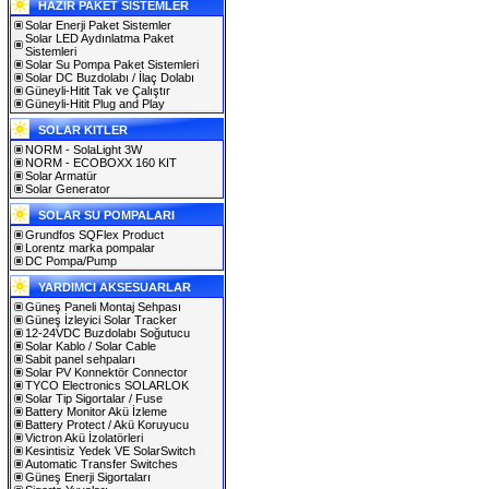
HAZIR PAKET SİSTEMLER
Solar Enerji Paket Sistemler
Solar LED Aydınlatma Paket
Sistemleri
Solar Su Pompa Paket Sistemleri
Solar DC Buzdolabı / İlaç Dolabı
Güneyli-Hitit Tak ve Çalıştır
Güneyli-Hitit Plug and Play
SOLAR KITLER
NORM - SolaLight 3W
NORM - ECOBOXX 160 KIT
Solar Armatür
Solar Generator
SOLAR SU POMPALARI
Grundfos SQFlex Product
Lorentz marka pompalar
DC Pompa/Pump
YARDIMCI AKSESUARLAR
Güneş Paneli Montaj Sehpası
Güneş İzleyici Solar Tracker
12-24VDC Buzdolabı Soğutucu
Solar Kablo / Solar Cable
Sabit panel sehpaları
Solar PV Konnektör Connector
TYCO Electronics SOLARLOK
Solar Tip Sigortalar / Fuse
Battery Monitor Akü İzleme
Battery Protect / Akü Koruyucu
Victron Akü İzolatörleri
Kesintisiz Yedek VE SolarSwitch
Automatic Transfer Switches
Güneş Enerji Sigortaları