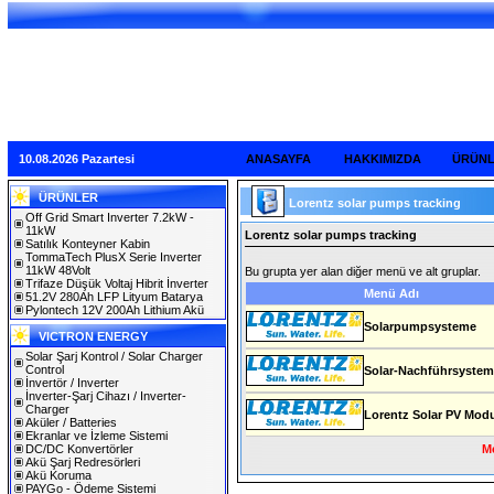
10.08.2026 Pazartesi
ANASAYFA
HAKKIMIZDA
ÜRÜN
ÜRÜNLER
Lorentz solar pumps tracking
Off Grid Smart Inverter 7.2kW -
11kW
Lorentz solar pumps tracking
Satılık Konteyner Kabin
TommaTech PlusX Serie Inverter
11kW 48Volt
Bu grupta yer alan diğer menü ve alt gruplar.
Trifaze Düşük Voltaj Hibrit İnverter
Menü Adı
51.2V 280Ah LFP Lityum Batarya
Pylontech 12V 200Ah Lithium Akü
Solarpumpsysteme
VICTRON ENERGY
Solar Şarj Kontrol / Solar Charger
Control
Solar-Nachführsystem
İnvertör / Inverter
İnverter-Şarj Cihazı / Inverter-
Charger
Lorentz Solar PV Mod
Aküler / Batteries
Ekranlar ve İzleme Sistemi
DC/DC Konvertörler
Me
Akü Şarj Redresörleri
Akü Koruma
PAYGo - Ödeme Sistemi