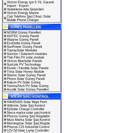
Victron Energy için 5 YIL Garanti
Import - Export
Yedekleme Ada Sistemleri
Victron Energy Marine
Cep Telefonu Şarj Cihazı Solar
Mobile Phone Charger
GÜNEŞ PANELLERI
NORM Güneş Panelleri
AXITEC Güneş Paneli
Waaree Güneş Paneli
EcoDelta Güneş Paneli
SunPower Güneş Paneli
TopraySolar Modules
Sunrise / Solartech modules
Thin Film PV solar module
Victron BlueSolar Panels
SunLink PV Technology
Esnek / Flexible Solar Panels
Trina Solar Honey Module
Shems Solar Güneş Paneli
Phono Solar Güneş Paneli
Kalyon PV Solar Güneş
TommaTech PV Solar Güneş
Arçelik Solar Güneş Panelleri
SOLAR ŞARJ KONTROL
HAVENSİS Solar Mppt Pwm
Voltronic Solar Şarj Kontrol
EpSolar Charge Controller
Steca marka solar şarj kontrol
Phocos Güneş Şarj Regülatör
Must Marka Solar Şarj Kontrol
Morningstar Solar Şarj Regüle
Phocos CIS Industrial Control
12V-3A Solar Lamp Controller