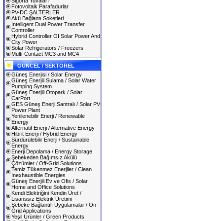
Sigorta Yuvaları
Fotovoltaik Parafadurlar
PV-DC ŞALTERLER
Akü Bağlantı Soketleri
Intelligent Dual Power Transfer
Controller
Hybrid Controller Of Solar Power And
City Power
Solar Refrigerators / Freezers
Multi-Contact MC3 and MC4
GÜNCEL / SEKTÖREL
Güneş Enerjisi / Solar Energy
Güneş Enerjili Sulama / Solar Water
Pumping System
Güneş Enerjili Otopark / Solar
CarPort
GES Güneş Enerji Santralı / Solar PV
Power Plant
Yenilenebilir Enerji / Renewable
Energy
Alternatif Enerji / Alternative Energy
Hibrit Enerji / Hybrid Energy
Sürdürülebilir Enerji / Sustainable
Energy
Enerji Depolama / Energy Storage
Şebekeden Bağımsız Akülü
Çözümler / Off-Grid Solutions
Temiz Tükenmez Enerjiler / Clean
Inexhaustible Energies
Güneş Enerjili Ev ve Ofis / Solar
Home and Office Solutions
Kendi Elektriğini Kendin Üret /
Lisanssız Elektrik Üretimi
Şebeke Bağlantılı Uygulamalar / On-
Grid Applications
Yeşil Ürünler / Green Products