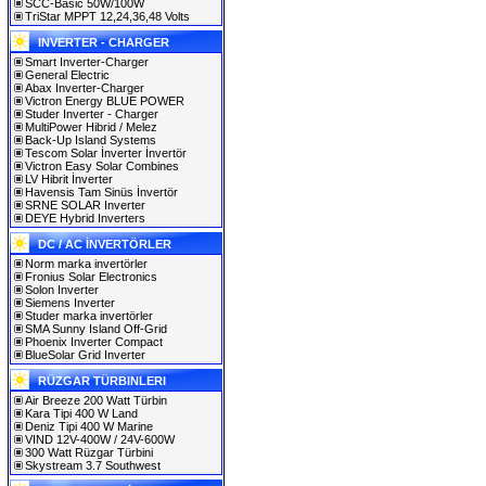
SCC-Basic 50W/100W
TriStar MPPT 12,24,36,48 Volts
INVERTER - CHARGER
Smart Inverter-Charger
General Electric
Abax Inverter-Charger
Victron Energy BLUE POWER
Studer Inverter - Charger
MultiPower Hibrid / Melez
Back-Up Island Systems
Tescom Solar İnverter İnvertör
Victron Easy Solar Combines
LV Hibrit İnverter
Havensis Tam Sinüs İnvertör
SRNE SOLAR Inverter
DEYE Hybrid Inverters
DC / AC İNVERTÖRLER
Norm marka invertörler
Fronius Solar Electronics
Solon Inverter
Siemens Inverter
Studer marka invertörler
SMA Sunny Island Off-Grid
Phoenix Inverter Compact
BlueSolar Grid Inverter
RÜZGAR TÜRBINLERI
Air Breeze 200 Watt Türbin
Kara Tipi 400 W Land
Deniz Tipi 400 W Marine
VIND 12V-400W / 24V-600W
300 Watt Rüzgar Türbini
Skystream 3.7 Southwest