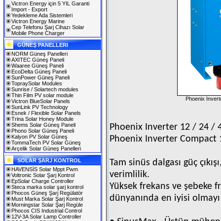
Victron Energy için 5 YIL Garanti
Import - Export
Yedekleme Ada Sistemleri
Victron Energy Marine
Cep Telefonu Şarj Cihazı Solar
Mobile Phone Charger
GÜNEŞ PANELLERI
NORM Güneş Panelleri
AXITEC Güneş Paneli
Waaree Güneş Paneli
EcoDelta Güneş Paneli
SunPower Güneş Paneli
TopraySolar Modules
Sunrise / Solartech modules
Thin Film PV solar module
Phoenix Inve
Victron BlueSolar Panels
SunLink PV Technology
Esnek / Flexible Solar Panels
Trina Solar Honey Module
Shems Solar Güneş Paneli
Phoenix Inverter 12 / 24 / 
Phono Solar Güneş Paneli
Kalyon PV Solar Güneş
Phoenix Inverter Compact 1
TommaTech PV Solar Güneş
Arçelik Solar Güneş Panelleri
SOLAR ŞARJ KONTROL
Tam sinüs dalgası güç çıkış
HAVENSİS Solar Mppt Pwm
verimlilik.
Voltronic Solar Şarj Kontrol
EpSolar Charge Controller
Yüksek frekans ve şebeke fr
Steca marka solar şarj kontrol
Phocos Güneş Şarj Regülatör
dünyanında en iyisi olmayı 
Must Marka Solar Şarj Kontrol
Morningstar Solar Şarj Regüle
Phocos CIS Industrial Control
12V-3A Solar Lamp Controller