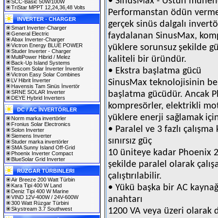
• SinusMax - Üstün mühend
SCC-Basic 50W/100W
TriStar MPPT 12,24,36,48 Volts
Performanstan ödün vermek
INVERTER - CHARGER
gerçek sinüs dalgalı invertö
Smart Inverter-Charger
General Electric
faydalanan SinusMax, komp
Abax Inverter-Charger
Victron Energy BLUE POWER
yüklere sorunsuz
şekilde g
Studer Inverter - Charger
MultiPower Hibrid / Melez
kaliteli bir üründür.
Back-Up Island Systems
Tescom Solar İnverter İnvertör
• Ekstra başlatma gücü
Victron Easy Solar Combines
LV Hibrit İnverter
SinusMax teknolojisinin ben
Havensis Tam Sinüs İnvertör
SRNE SOLAR Inverter
başlatma gücüdür. Ancak Ph
DEYE Hybrid Inverters
kompresörler, elektrikli mot
DC / AC İNVERTÖRLER
yüklere enerji sağlamak
içi
Norm marka invertörler
Fronius Solar Electronics
• Paralel ve 3 fazlı çalışm
Solon Inverter
Siemens Inverter
sınırsız güç
Studer marka invertörler
SMA Sunny Island Off-Grid
10 üniteye kadar Phoenix 2
Phoenix Inverter Compact
BlueSolar Grid Inverter
şekilde paralel olarak çalışa
RÜZGAR TÜRBINLERI
çalıştırılabilir.
Air Breeze 200 Watt Türbin
Kara Tipi 400 W Land
• Yükü başka bir AC kayna
Deniz Tipi 400 W Marine
VIND 12V-400W / 24V-600W
anahtarı
300 Watt Rüzgar Türbini
Skystream 3.7 Southwest
1200 VA veya üzeri olarak 