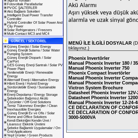
Sigorta Yuvaları
Fotovoltaik Parafadurlar
Akü Alarmı
PV-DC ŞALTERLER
Akü Bağlantı Soketleri
Aşırı yüksek veya düşük akü
Intelligent Dual Power Transfer
Controller
alarmla ve uzak sinyal gönder
Hybrid Controller Of Solar Power And
City Power
Solar Refrigerators / Freezers
Multi-Contact MC3 and MC4
GÜNCEL / SEKTÖREL
MENÜ İLE İLGİLİ DOSYALAR
(D
Güneş Enerjisi / Solar Energy
tıklayınız.)
Güneş Enerjili Sulama / Solar Water
Pumping System
Güneş Enerjili Otopark / Solar
Phoenix Invertörler
CarPort
Manual Phoenix Inverter 180 / 3
GES Güneş Enerji Santralı / Solar PV
Manual Phoenix Inverter 750
Power Plant
Yenilenebilir Enerji / Renewable
Phoenix Compact İnvertörler
Energy
Manual Phoenix Inverter Compac
Alternatif Enerji / Alternative Energy
Manual Phoenix Inverter Compa
Hibrit Enerji / Hybrid Energy
Sürdürülebilir Enerji / Sustainable
Victron System Brochure
Energy
Datasheet Phoenix Inverter 12V-
Enerji Depolama / Energy Storage
Datasheet Phoenix Inverter 12
Şebekeden Bağımsız Akülü
Çözümler / Off-Grid Solutions
Manual Phoenix Inverter 12-24-4
Temiz Tükenmez Enerjiler / Clean
CE DECLARATION OF CONFORMIT
Inexhaustible Energies
CE DECLARATION OF CONFORMIT
Güneş Enerjili Ev ve Ofis / Solar
Home and Office Solutions
3000-5000VA
Kendi Elektriğini Kendin Üret /
Lisanssız Elektrik Üretimi
Şebeke Bağlantılı Uygulamalar / On-
Grid Applications
Yeşil Ürünler / Green Products