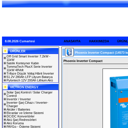
8.08.2026 Cumartesi
ANASAYFA
HAKKIMIZDA
ÜRÜN
ÜRÜNLER
Phoenix Inverter Compact
(14573 k
Off Grid Smart Inverter 7.2kW -
11kW
Phoenix Inverter Compact
Satılık Konteyner Kabin
TommaTech PlusX Serie Inverter
11kW 48Volt
Trifaze Düşük Voltaj Hibrit İnverter
51.2V 280Ah LFP Lityum Batarya
Pylontech 12V 200Ah Lithium Akü
VICTRON ENERGY
Solar Şarj Kontrol / Solar Charger
Control
İnvertör / Inverter
İnverter-Şarj Cihazı / Inverter-
Charger
Aküler / Batteries
Ekranlar ve İzleme Sistemi
DC/DC Konvertörler
Akü Şarj Redresörleri
Akü Koruma
PAYGo - Ödeme Sistemi