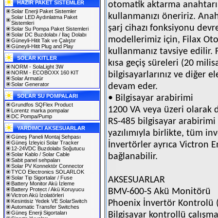
HAZIR PAKET SİSTEMLER
otomatik aktarma anahtarı 
Solar Enerji Paket Sistemler
kullanmanızı öneririz. Anah
Solar LED Aydınlatma Paket
Sistemleri
şarj cihazı
fonksiyonu devre 
Solar Su Pompa Paket Sistemleri
Solar DC Buzdolabı / İlaç Dolabı
modellerimiz için, Filax O
Güneyli-Hitit Tak ve Çalıştır
Güneyli-Hitit Plug and Play
kullanmanız tavsiye edilir.
SOLAR KITLER
kısa geçiş süreleri (20 mili
NORM - SolaLight 3W
NORM - ECOBOXX 160 KIT
bilgisayarlarınız ve diğer 
Solar Armatür
Solar Generator
devam eder.
SOLAR SU POMPALARI
• Bilgisayar arabirimi
Grundfos SQFlex Product
1200 VA veya üzeri olarak 
Lorentz marka pompalar
DC Pompa/Pump
RS-485 bilgisayar arabirimi
YARDIMCI AKSESUARLAR
yazılımıyla birlikte, tüm inv
Güneş Paneli Montaj Sehpası
Güneş İzleyici Solar Tracker
İnvertörler
ayrıca Victron E
12-24VDC Buzdolabı Soğutucu
Solar Kablo / Solar Cable
bağlanabilir.
Sabit panel sehpaları
Solar PV Konnektör Connector
TYCO Electronics SOLARLOK
Solar Tip Sigortalar / Fuse
AKSESUARLAR
Battery Monitor Akü İzleme
Battery Protect / Akü Koruyucu
BMV-600-S Akü Monitörü
Victron Akü İzolatörleri
Kesintisiz Yedek VE SolarSwitch
Phoenix İnvertör Kontrolü 
Automatic Transfer Switches
Güneş Enerji Sigortaları
Bilgisayar kontrollü çalışm