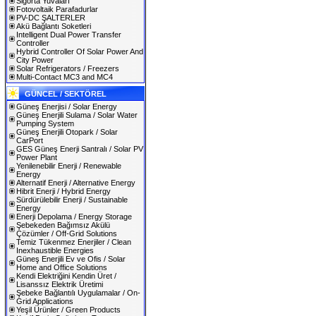
Sigorta Yuvaları
Fotovoltaik Parafadurlar
PV-DC ŞALTERLER
Akü Bağlantı Soketleri
Intelligent Dual Power Transfer
Controller
Hybrid Controller Of Solar Power And
City Power
Solar Refrigerators / Freezers
Multi-Contact MC3 and MC4
GÜNCEL / SEKTÖREL
Güneş Enerjisi / Solar Energy
Güneş Enerjili Sulama / Solar Water
Pumping System
Güneş Enerjili Otopark / Solar
CarPort
GES Güneş Enerji Santralı / Solar PV
Power Plant
Yenilenebilir Enerji / Renewable
Energy
Alternatif Enerji / Alternative Energy
Hibrit Enerji / Hybrid Energy
Sürdürülebilir Enerji / Sustainable
Energy
Enerji Depolama / Energy Storage
Şebekeden Bağımsız Akülü
Çözümler / Off-Grid Solutions
Temiz Tükenmez Enerjiler / Clean
Inexhaustible Energies
Güneş Enerjili Ev ve Ofis / Solar
Home and Office Solutions
Kendi Elektriğini Kendin Üret /
Lisanssız Elektrik Üretimi
Şebeke Bağlantılı Uygulamalar / On-
Grid Applications
Yeşil Ürünler / Green Products