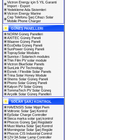
Victron Energy için 5 YIL Garanti
Import - Export
Yedekleme Ada Sistemleri
Victron Energy Marine
Cep Telefonu Şarj Cihazı Solar
Mobile Phone Charger
GÜNEŞ PANELLERI
NORM Güneş Panelleri
AXITEC Güneş Paneli
Waaree Güneş Paneli
EcoDelta Güneş Paneli
SunPower Güneş Paneli
TopraySolar Modules
Sunrise / Solartech modules
Thin Film PV solar module
Victron BlueSolar Panels
SunLink PV Technology
Esnek / Flexible Solar Panels
Trina Solar Honey Module
Shems Solar Güneş Paneli
Phono Solar Güneş Paneli
Kalyon PV Solar Güneş
TommaTech PV Solar Güneş
Arçelik Solar Güneş Panelleri
SOLAR ŞARJ KONTROL
HAVENSİS Solar Mppt Pwm
Voltronic Solar Şarj Kontrol
EpSolar Charge Controller
Steca marka solar şarj kontrol
Phocos Güneş Şarj Regülatör
Must Marka Solar Şarj Kontrol
Morningstar Solar Şarj Regüle
Phocos CIS Industrial Control
12V-3A Solar Lamp Controller