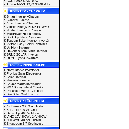
SCC-Basic 50W/100W
TriStar MPPT 12,24,36,48 Volts
INVERTER - CHARGER
Smart Inverter-Charger
General Electric
Abax Inverter-Charger
Victron Energy BLUE POWER
Studer Inverter - Charger
MultiPower Hibrid / Melez
Back-Up Island Systems
Tescom Solar İnverter İnvertör
Victron Easy Solar Combines
LV Hibrit İnverter
Havensis Tam Sinüs İnvertör
SRNE SOLAR Inverter
DEYE Hybrid Inverters
DC / AC İNVERTÖRLER
Norm marka invertörler
Fronius Solar Electronics
Solon Inverter
Siemens Inverter
Studer marka invertörler
SMA Sunny Island Off-Grid
Phoenix Inverter Compact
BlueSolar Grid Inverter
RÜZGAR TÜRBINLERI
Air Breeze 200 Watt Türbin
Kara Tipi 400 W Land
Deniz Tipi 400 W Marine
VIND 12V-400W / 24V-600W
300 Watt Rüzgar Türbini
Skystream 3.7 Southwest