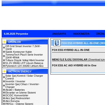
6.08.2026 Perşembe
ANASAYFA
HAKKIMIZDA
ÜRÜN
ÜRÜNLER
FOX ESS HYBRID ALL-IN-ONE
(393
Off Grid Smart Inverter 7.2kW -
11kW
FOX ESS HYBRID ALL-IN-ONE
Satılık Konteyner Kabin
TommaTech PlusX Serie Inverter
11kW 48Volt
MENÜ İLE İLGİLİ DOSYALAR
(Download için 
Trifaze Düşük Voltaj Hibrit İnverter
51.2V 280Ah LFP Lityum Batarya
FOX ESS AC AIO HYBRİD All In One
Pylontech 12V 200Ah Lithium Akü
VICTRON ENERGY
Solar Şarj Kontrol / Solar Charger
Control
İnvertör / Inverter
İnverter-Şarj Cihazı / Inverter-
Charger
Aküler / Batteries
Ekranlar ve İzleme Sistemi
DC/DC Konvertörler
Akü Şarj Redresörleri
Akü Koruma
PAYGo - Ödeme Sistemi