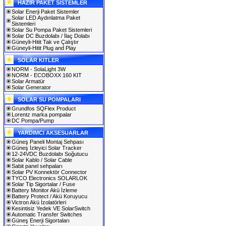
HAZIR PAKET SİSTEMLER
Solar Enerji Paket Sistemler
Solar LED Aydınlatma Paket
Sistemleri
Solar Su Pompa Paket Sistemleri
Solar DC Buzdolabı / İlaç Dolabı
Güneyli-Hitit Tak ve Çalıştır
Güneyli-Hitit Plug and Play
SOLAR KITLER
NORM - SolaLight 3W
NORM - ECOBOXX 160 KIT
Solar Armatür
Solar Generator
SOLAR SU POMPALARI
Grundfos SQFlex Product
Lorentz marka pompalar
DC Pompa/Pump
YARDIMCI AKSESUARLAR
Güneş Paneli Montaj Sehpası
Güneş İzleyici Solar Tracker
12-24VDC Buzdolabı Soğutucu
Solar Kablo / Solar Cable
Sabit panel sehpaları
Solar PV Konnektör Connector
TYCO Electronics SOLARLOK
Solar Tip Sigortalar / Fuse
Battery Monitor Akü İzleme
Battery Protect / Akü Koruyucu
Victron Akü İzolatörleri
Kesintisiz Yedek VE SolarSwitch
Automatic Transfer Switches
Güneş Enerji Sigortaları