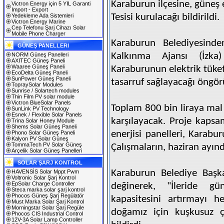
Karaburun ilçesine, güneş en
Victron Energy için 5 YIL Garanti
Import - Export
Tesisi kurulacağı bildirildi.
Yedekleme Ada Sistemleri
Victron Energy Marine
Cep Telefonu Şarj Cihazı Solar
Mobile Phone Charger
Karaburun Belediyesinde
GÜNEŞ PANELLERI
Kalkınma Ajansı (İzka)
NORM Güneş Panelleri
AXITEC Güneş Paneli
Waaree Güneş Paneli
Karaburunun elektrik tüket
EcoDelta Güneş Paneli
SunPower Güneş Paneli
tasarruf sağlayacağı öngör
TopraySolar Modules
Sunrise / Solartech modules
Thin Film PV solar module
Victron BlueSolar Panels
Toplam 800 bin liraya mal 
SunLink PV Technology
Esnek / Flexible Solar Panels
karşılayacak. Proje kapsa
Trina Solar Honey Module
Shems Solar Güneş Paneli
enerjisi panelleri, Karab
Phono Solar Güneş Paneli
Kalyon PV Solar Güneş
TommaTech PV Solar Güneş
Çalışmaların, haziran ayı
Arçelik Solar Güneş Panelleri
SOLAR ŞARJ KONTROL
Karaburun Belediye Başk
HAVENSİS Solar Mppt Pwm
Voltronic Solar Şarj Kontrol
EpSolar Charge Controller
değinerek, "İleride gü
Steca marka solar şarj kontrol
Phocos Güneş Şarj Regülatör
kapasitesini artırmayı h
Must Marka Solar Şarj Kontrol
Morningstar Solar Şarj Regüle
doğamız için kuşkusuz ç
Phocos CIS Industrial Control
12V-3A Solar Lamp Controller