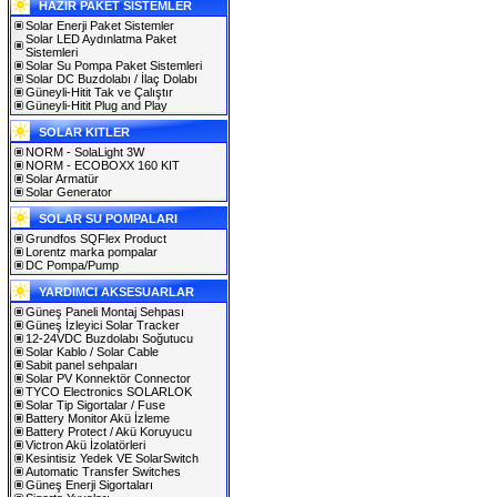
HAZIR PAKET SİSTEMLER
Solar Enerji Paket Sistemler
Solar LED Aydınlatma Paket
Sistemleri
Solar Su Pompa Paket Sistemleri
Solar DC Buzdolabı / İlaç Dolabı
Güneyli-Hitit Tak ve Çalıştır
Güneyli-Hitit Plug and Play
SOLAR KITLER
NORM - SolaLight 3W
NORM - ECOBOXX 160 KIT
Solar Armatür
Solar Generator
SOLAR SU POMPALARI
Grundfos SQFlex Product
Lorentz marka pompalar
DC Pompa/Pump
YARDIMCI AKSESUARLAR
Güneş Paneli Montaj Sehpası
Güneş İzleyici Solar Tracker
12-24VDC Buzdolabı Soğutucu
Solar Kablo / Solar Cable
Sabit panel sehpaları
Solar PV Konnektör Connector
TYCO Electronics SOLARLOK
Solar Tip Sigortalar / Fuse
Battery Monitor Akü İzleme
Battery Protect / Akü Koruyucu
Victron Akü İzolatörleri
Kesintisiz Yedek VE SolarSwitch
Automatic Transfer Switches
Güneş Enerji Sigortaları