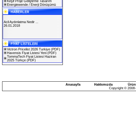
Keşif Proje Geliştirme Tasarım
Energiewende / Enerji Dönüşümü
HABERLER
Acil Aydınlatma Nedir ...
26.01.2018
SOLAREX ISTANBUL 2019
FİYAT LİSTELERİ
30.01.2019
Victron Pricelist 2026 Turkiye
(PDF)
Havensis Fiyat Listesi Yeni
(PDF)
TommaTech Fiyat Listesi Haziran
2025 Türkçe
(PDF)
Anasayfa
Hakkımızda
Ürün
Copyright © 2008-2