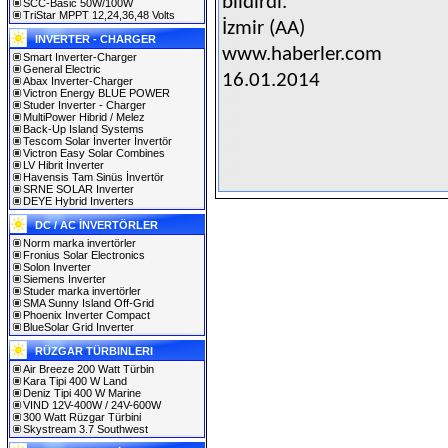
bildirdi.
SCC-Basic 50W/100W
TriStar MPPT 12,24,36,48 Volts
İzmir (AA)
INVERTER - CHARGER
www.haberler.com
Smart Inverter-Charger
General Electric
16.01.2014
Abax Inverter-Charger
Victron Energy BLUE POWER
Studer Inverter - Charger
MultiPower Hibrid / Melez
Back-Up Island Systems
Tescom Solar İnverter İnvertör
Victron Easy Solar Combines
LV Hibrit İnverter
Havensis Tam Sinüs İnvertör
SRNE SOLAR Inverter
DEYE Hybrid Inverters
DC / AC İNVERTÖRLER
Norm marka invertörler
Fronius Solar Electronics
Solon Inverter
Siemens Inverter
Studer marka invertörler
SMA Sunny Island Off-Grid
Phoenix Inverter Compact
BlueSolar Grid Inverter
RÜZGAR TÜRBINLERI
Air Breeze 200 Watt Türbin
Kara Tipi 400 W Land
Deniz Tipi 400 W Marine
VIND 12V-400W / 24V-600W
300 Watt Rüzgar Türbini
Skystream 3.7 Southwest