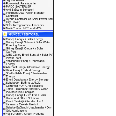
Sigorta Yuvaları
Fotovoltaik Parafadurlar
PV-DC ŞALTERLER
Akü Bağlantı Soketleri
Intelligent Dual Power Transfer
Controller
Hybrid Controller Of Solar Power And
City Power
Solar Refrigerators / Freezers
Multi-Contact MC3 and MC4
GÜNCEL / SEKTÖREL
Güneş Enerjisi / Solar Energy
Güneş Enerjili Sulama / Solar Water
Pumping System
Güneş Enerjili Otopark / Solar
CarPort
GES Güneş Enerji Santralı / Solar PV
Power Plant
Yenilenebilir Enerji / Renewable
Energy
Alternatif Enerji / Alternative Energy
Hibrit Enerji / Hybrid Energy
Sürdürülebilir Enerji / Sustainable
Energy
Enerji Depolama / Energy Storage
Şebekeden Bağımsız Akülü
Çözümler / Off-Grid Solutions
Temiz Tükenmez Enerjiler / Clean
Inexhaustible Energies
Güneş Enerjili Ev ve Ofis / Solar
Home and Office Solutions
Kendi Elektriğini Kendin Üret /
Lisanssız Elektrik Üretimi
Şebeke Bağlantılı Uygulamalar / On-
Grid Applications
Yeşil Ürünler / Green Products