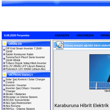
6.08.2026 Perşembe
ANASAYFA
HAKKIMIZDA
ÜRÜN
ÜRÜNLER
Güneş enerjisi ağırlıklı hibrit elektr
Off Grid Smart Inverter 7.2kW -
11kW
Satılık Konteyner Kabin
TommaTech PlusX Serie Inverter
11kW 48Volt
Trifaze Düşük Voltaj Hibrit İnverter
51.2V 280Ah LFP Lityum Batarya
Pylontech 12V 200Ah Lithium Akü
VICTRON ENERGY
Solar Şarj Kontrol / Solar Charger
Control
İnvertör / Inverter
İnverter-Şarj Cihazı / Inverter-
hibri
Charger
Aküler / Batteries
Ekranlar ve İzleme Sistemi
DC/DC Konvertörler
Akü Şarj Redresörleri
Karaburuna Hibrit Elektrik 
Akü Koruma
PAYGo - Ödeme Sistemi