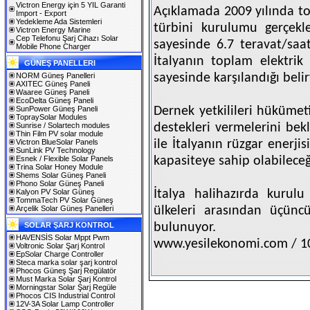
Victron Energy için 5 YIL Garanti
Açıklamada 2009 yılında t
Import - Export
Yedekleme Ada Sistemleri
türbini kurulumu gerçekle
Victron Energy Marine
Cep Telefonu Şarj Cihazı Solar
sayesinde 6.7 teravat/saatl
Mobile Phone Charger
İtalyanın toplam elektrik 
GÜNEŞ PANELLERI
NORM Güneş Panelleri
sayesinde karşılandığı belirt
AXITEC Güneş Paneli
Waaree Güneş Paneli
EcoDelta Güneş Paneli
SunPower Güneş Paneli
Dernek yetkilileri hükümeti
TopraySolar Modules
Sunrise / Solartech modules
destekleri vermelerini bek
Thin Film PV solar module
Victron BlueSolar Panels
ile İtalyanın rüzgar enerj
SunLink PV Technology
Esnek / Flexible Solar Panels
kapasiteye sahip olabileceğin
Trina Solar Honey Module
Shems Solar Güneş Paneli
Phono Solar Güneş Paneli
Kalyon PV Solar Güneş
İtalya halihazırda kurul
TommaTech PV Solar Güneş
Arçelik Solar Güneş Panelleri
ülkeleri arasından üçünc
SOLAR ŞARJ KONTROL
bulunuyor.
HAVENSİS Solar Mppt Pwm
www.yesilekonomi.com / 1
Voltronic Solar Şarj Kontrol
EpSolar Charge Controller
Steca marka solar şarj kontrol
Phocos Güneş Şarj Regülatör
Must Marka Solar Şarj Kontrol
Morningstar Solar Şarj Regüle
Phocos CIS Industrial Control
12V-3A Solar Lamp Controller