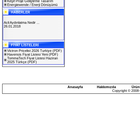
Keşif Proje Geliştirme Tasarım
Energiewende / Enerji Dönüşümü
HABERLER
Acil Aydınlatma Nedir ...
26.01.2018
SOLAREX ISTANBUL 2019
FİYAT LİSTELERİ
30.01.2019
Victron Pricelist 2026 Turkiye
(PDF)
Havensis Fiyat Listesi Yeni
(PDF)
TommaTech Fiyat Listesi Haziran
2025 Türkçe
(PDF)
Anasayfa
Hakkımızda
Ürün
Copyright © 2008-2