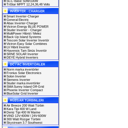
SCC-Basic 50W/100W
TriStar MPPT 12,24,36,48 Volts
INVERTER - CHARGER
Smart Inverter-Charger
General Electric
Abax Inverter-Charger
Victron Energy BLUE POWER
Studer Inverter - Charger
MultiPower Hibrid / Melez
Back-Up Island Systems
Tescom Solar İnverter İnvertör
Victron Easy Solar Combines
LV Hibrit İnverter
Havensis Tam Sinüs İnvertör
SRNE SOLAR Inverter
DEYE Hybrid Inverters
DC / AC İNVERTÖRLER
Norm marka invertörler
Fronius Solar Electronics
Solon Inverter
Siemens Inverter
Studer marka invertörler
SMA Sunny Island Off-Grid
Phoenix Inverter Compact
BlueSolar Grid Inverter
RÜZGAR TÜRBINLERI
Air Breeze 200 Watt Türbin
Kara Tipi 400 W Land
Deniz Tipi 400 W Marine
VIND 12V-400W / 24V-600W
300 Watt Rüzgar Türbini
Skystream 3.7 Southwest