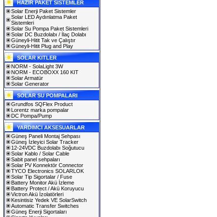
HAZIR PAKET SİSTEMLER
Solar Enerji Paket Sistemler
Solar LED Aydınlatma Paket
Sistemleri
Solar Su Pompa Paket Sistemleri
Solar DC Buzdolabı / İlaç Dolabı
Güneyli-Hitit Tak ve Çalıştır
Güneyli-Hitit Plug and Play
SOLAR KITLER
NORM - SolaLight 3W
NORM - ECOBOXX 160 KIT
Solar Armatür
Solar Generator
SOLAR SU POMPALARI
Grundfos SQFlex Product
Lorentz marka pompalar
DC Pompa/Pump
YARDIMCI AKSESUARLAR
Güneş Paneli Montaj Sehpası
Güneş İzleyici Solar Tracker
12-24VDC Buzdolabı Soğutucu
Solar Kablo / Solar Cable
Sabit panel sehpaları
Solar PV Konnektör Connector
TYCO Electronics SOLARLOK
Solar Tip Sigortalar / Fuse
Battery Monitor Akü İzleme
Battery Protect / Akü Koruyucu
Victron Akü İzolatörleri
Kesintisiz Yedek VE SolarSwitch
Automatic Transfer Switches
Güneş Enerji Sigortaları