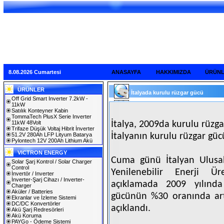
8.08.2026 Cumartesi
ANASAYFA
HAKKIMIZDA
ÜRÜN
ÜRÜNLER
İtalyada kurulu rüzgar gücü
Off Grid Smart Inverter 7.2kW -
11kW
Satılık Konteyner Kabin
TommaTech PlusX Serie Inverter
11kW 48Volt
İtalya, 2009da kurulu rüzg
Trifaze Düşük Voltaj Hibrit İnverter
51.2V 280Ah LFP Lityum Batarya
İtalyanın kurulu rüzgar gü
Pylontech 12V 200Ah Lithium Akü
VICTRON ENERGY
Cuma günü İtalyan Ulusal
Solar Şarj Kontrol / Solar Charger
Control
Yenilenebilir Enerji Ür
İnvertör / Inverter
İnverter-Şarj Cihazı / Inverter-
açıklamada 2009 yılında 
Charger
Aküler / Batteries
gücünün %30 oranında art
Ekranlar ve İzleme Sistemi
DC/DC Konvertörler
açıklandı.
Akü Şarj Redresörleri
Akü Koruma
PAYGo - Ödeme Sistemi