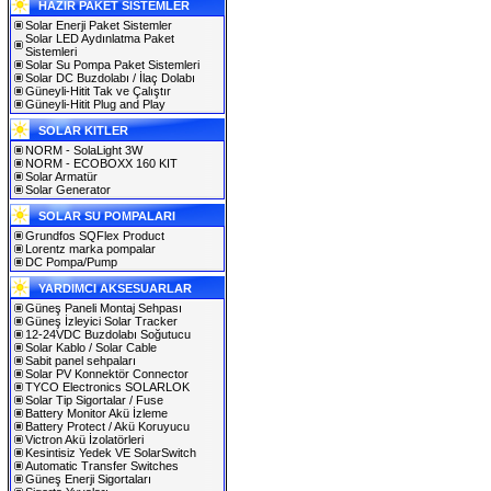
HAZIR PAKET SİSTEMLER
Solar Enerji Paket Sistemler
Solar LED Aydınlatma Paket
Sistemleri
Solar Su Pompa Paket Sistemleri
Solar DC Buzdolabı / İlaç Dolabı
Güneyli-Hitit Tak ve Çalıştır
Güneyli-Hitit Plug and Play
SOLAR KITLER
NORM - SolaLight 3W
NORM - ECOBOXX 160 KIT
Solar Armatür
Solar Generator
SOLAR SU POMPALARI
Grundfos SQFlex Product
Lorentz marka pompalar
DC Pompa/Pump
YARDIMCI AKSESUARLAR
Güneş Paneli Montaj Sehpası
Güneş İzleyici Solar Tracker
12-24VDC Buzdolabı Soğutucu
Solar Kablo / Solar Cable
Sabit panel sehpaları
Solar PV Konnektör Connector
TYCO Electronics SOLARLOK
Solar Tip Sigortalar / Fuse
Battery Monitor Akü İzleme
Battery Protect / Akü Koruyucu
Victron Akü İzolatörleri
Kesintisiz Yedek VE SolarSwitch
Automatic Transfer Switches
Güneş Enerji Sigortaları