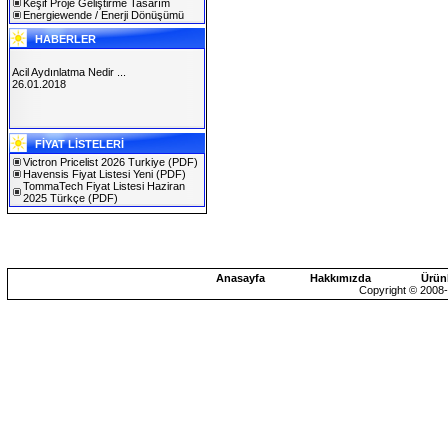
Keşif Proje Geliştirme Tasarım
Energiewende / Enerji Dönüşümü
HABERLER
Acil Aydınlatma Nedir ...
26.01.2018
SOLAREX ISTANBUL 2019
FİYAT LİSTELERİ
30.01.2019
Victron Pricelist 2026 Turkiye
(PDF)
Havensis Fiyat Listesi Yeni
(PDF)
TommaTech Fiyat Listesi Haziran
2025 Türkçe
(PDF)
Anasayfa
Hakkımızda
Ürün
Copyright © 2008-2