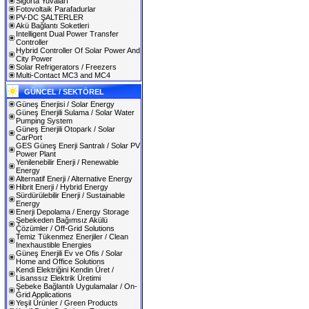
Sigorta Yuvaları
Fotovoltaik Parafadurlar
PV-DC ŞALTERLER
Akü Bağlantı Soketleri
Intelligent Dual Power Transfer
Controller
Hybrid Controller Of Solar Power And
City Power
Solar Refrigerators / Freezers
Multi-Contact MC3 and MC4
GÜNCEL / SEKTÖREL
Güneş Enerjisi / Solar Energy
Güneş Enerjili Sulama / Solar Water
Pumping System
Güneş Enerjili Otopark / Solar
CarPort
GES Güneş Enerji Santralı / Solar PV
Power Plant
Yenilenebilir Enerji / Renewable
Energy
Alternatif Enerji / Alternative Energy
Hibrit Enerji / Hybrid Energy
Sürdürülebilir Enerji / Sustainable
Energy
Enerji Depolama / Energy Storage
Şebekeden Bağımsız Akülü
Çözümler / Off-Grid Solutions
Temiz Tükenmez Enerjiler / Clean
Inexhaustible Energies
Güneş Enerjili Ev ve Ofis / Solar
Home and Office Solutions
Kendi Elektriğini Kendin Üret /
Lisanssız Elektrik Üretimi
Şebeke Bağlantılı Uygulamalar / On-
Grid Applications
Yeşil Ürünler / Green Products