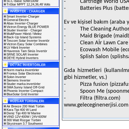
-
Cartridge World USA
SCC-Basic 50W/100W
TriStar MPPT 12,24,36,48 Volts
-
Batteries Plus (batt
INVERTER - CHARGER
Smart Inverter-Charger
General Electric
Ev ve kişisel bakım (araba y
Abax Inverter-Charger
Victron Energy BLUE POWER
-
The Cleaning Author
Studer Inverter - Charger
MultiPower Hibrid / Melez
-
Maid Brigade (maid
Back-Up Island Systems
Tescom Solar İnverter İnvertör
-
Clean Aİr Lawn Care
Victron Easy Solar Combines
LV Hibrit İnverter
-
Ecowash Mobile (e
Havensis Tam Sinüs İnvertör
SRNE SOLAR Inverter
-
Splish Salon (splish
DEYE Hybrid Inverters
DC / AC İNVERTÖRLER
Gıda hizmetleri (kullanılm
Norm marka invertörler
Fronius Solar Electronics
gibi hizmetler, vs.)
Solon Inverter
Siemens Inverter
-
Pizza fusion (pizzaf
Studer marka invertörler
SMA Sunny Island Off-Grid
-
Spoon Me (spoonme
Phoenix Inverter Compact
BlueSolar Grid Inverter
-
Filtra (filtra.com)
RÜZGAR TÜRBINLERI
www.geleceginenerjisi.com
Air Breeze 200 Watt Türbin
Kara Tipi 400 W Land
Deniz Tipi 400 W Marine
VIND 12V-400W / 24V-600W
300 Watt Rüzgar Türbini
Skystream 3.7 Southwest