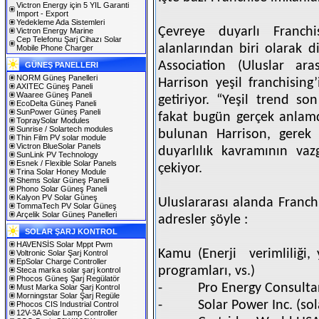
Victron Energy için 5 YIL Garanti
Import - Export
Yedekleme Ada Sistemleri
Çevreye duyarlı Franch
Victron Energy Marine
Cep Telefonu Şarj Cihazı Solar
alanlarından biri olarak d
Mobile Phone Charger
Association (Uluslar ara
GÜNEŞ PANELLERI
NORM Güneş Panelleri
Harrison yeşil franchising
AXITEC Güneş Paneli
Waaree Güneş Paneli
getiriyor. “Yeşil trend s
EcoDelta Güneş Paneli
SunPower Güneş Paneli
fakat bugün gerçek anlamd
TopraySolar Modules
Sunrise / Solartech modules
bulunan Harrison, gerek ş
Thin Film PV solar module
Victron BlueSolar Panels
duyarlılık kavramının va
SunLink PV Technology
Esnek / Flexible Solar Panels
çekiyor.
Trina Solar Honey Module
Shems Solar Güneş Paneli
Phono Solar Güneş Paneli
Kalyon PV Solar Güneş
Uluslararası alanda Franch
TommaTech PV Solar Güneş
Arçelik Solar Güneş Panelleri
adresler şöyle :
SOLAR ŞARJ KONTROL
HAVENSİS Solar Mppt Pwm
Kamu (Enerji
verimliliği,
Voltronic Solar Şarj Kontrol
EpSolar Charge Controller
programları, vs.)
Steca marka solar şarj kontrol
Phocos Güneş Şarj Regülatör
-
Pro Energy Consulta
Must Marka Solar Şarj Kontrol
Morningstar Solar Şarj Regüle
-
Solar Power Inc. (so
Phocos CIS Industrial Control
12V-3A Solar Lamp Controller