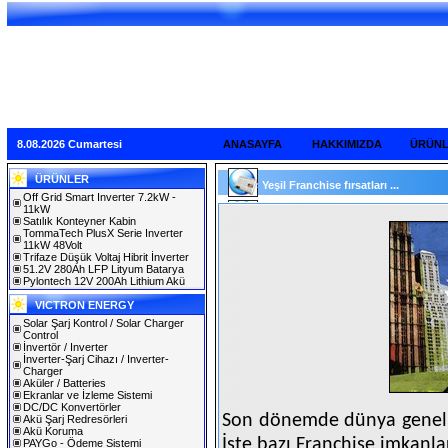
8.08.2026 Cumartesi
ANASAYFA
HAKKIMIZDA
ÜRÜN
ÜRÜNLER
Yeşil Franchise fırsatları ...
Off Grid Smart Inverter 7.2kW -
11kW
Satılık Konteyner Kabin
TommaTech PlusX Serie Inverter
11kW 48Volt
Trifaze Düşük Voltaj Hibrit İnverter
51.2V 280Ah LFP Lityum Batarya
Pylontech 12V 200Ah Lithium Akü
VICTRON ENERGY
Solar Şarj Kontrol / Solar Charger
Control
İnvertör / Inverter
İnverter-Şarj Cihazı / Inverter-
Charger
Aküler / Batteries
Ekranlar ve İzleme Sistemi
DC/DC Konvertörler
Son dönemde dünya genelin
Akü Şarj Redresörleri
Akü Koruma
İşte bazı Franchise imkanlar
PAYGo - Ödeme Sistemi