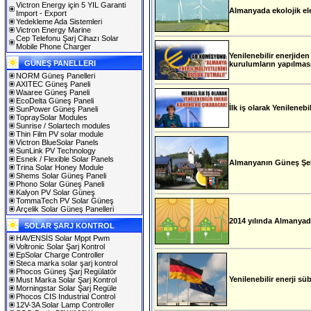
Victron Energy için 5 YIL Garanti
Almanyada ekolojik elek
Import - Export
Yedekleme Ada Sistemleri
Victron Energy Marine
Cep Telefonu Şarj Cihazı Solar
Mobile Phone Charger
Yenilenebilir enerjiden
GÜNEŞ PANELLERI
kurulumların yapılması 
NORM Güneş Panelleri
AXITEC Güneş Paneli
Waaree Güneş Paneli
EcoDelta Güneş Paneli
İlk iş olarak Yenileneb
SunPower Güneş Paneli
TopraySolar Modules
Sunrise / Solartech modules
Thin Film PV solar module
Victron BlueSolar Panels
SunLink PV Technology
Esnek / Flexible Solar Panels
Almanyanın Güneş Şehr
Trina Solar Honey Module
Shems Solar Güneş Paneli
Phono Solar Güneş Paneli
Kalyon PV Solar Güneş
TommaTech PV Solar Güneş
Arçelik Solar Güneş Panelleri
2014 yılında Almanyada 
SOLAR ŞARJ KONTROL
HAVENSİS Solar Mppt Pwm
Voltronic Solar Şarj Kontrol
EpSolar Charge Controller
Steca marka solar şarj kontrol
Phocos Güneş Şarj Regülatör
Yenilenebilir enerji sü
Must Marka Solar Şarj Kontrol
Morningstar Solar Şarj Regüle
Phocos CIS Industrial Control
12V-3A Solar Lamp Controller