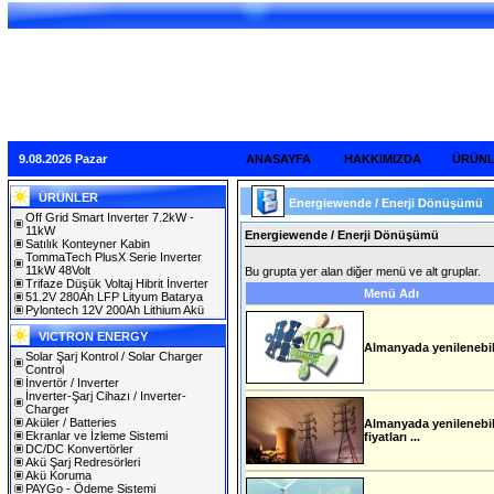
9.08.2026 Pazar
ANASAYFA
HAKKIMIZDA
ÜRÜN
ÜRÜNLER
Energiewende / Enerji Dönüşümü
Off Grid Smart Inverter 7.2kW -
11kW
Energiewende / Enerji Dönüşümü
Satılık Konteyner Kabin
TommaTech PlusX Serie Inverter
11kW 48Volt
Bu grupta yer alan diğer menü ve alt gruplar.
Trifaze Düşük Voltaj Hibrit İnverter
Menü Adı
51.2V 280Ah LFP Lityum Batarya
Pylontech 12V 200Ah Lithium Akü
VICTRON ENERGY
Almanyada yenilenebilir
Solar Şarj Kontrol / Solar Charger
Control
İnvertör / Inverter
İnverter-Şarj Cihazı / Inverter-
Charger
Aküler / Batteries
Almanyada yenilenebilir 
Ekranlar ve İzleme Sistemi
fiyatları ...
DC/DC Konvertörler
Akü Şarj Redresörleri
Akü Koruma
PAYGo - Ödeme Sistemi