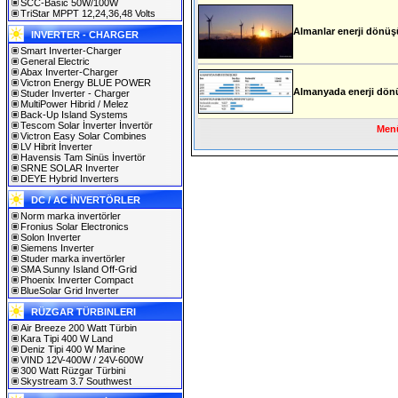
SCC-Basic 50W/100W
TriStar MPPT 12,24,36,48 Volts
Almanlar enerji dönüş
INVERTER - CHARGER
Smart Inverter-Charger
General Electric
Abax Inverter-Charger
Victron Energy BLUE POWER
Almanyada enerji dön
Studer Inverter - Charger
MultiPower Hibrid / Melez
Back-Up Island Systems
Tescom Solar İnverter İnvertör
Menü
Victron Easy Solar Combines
LV Hibrit İnverter
Havensis Tam Sinüs İnvertör
SRNE SOLAR Inverter
DEYE Hybrid Inverters
DC / AC İNVERTÖRLER
Norm marka invertörler
Fronius Solar Electronics
Solon Inverter
Siemens Inverter
Studer marka invertörler
SMA Sunny Island Off-Grid
Phoenix Inverter Compact
BlueSolar Grid Inverter
RÜZGAR TÜRBINLERI
Air Breeze 200 Watt Türbin
Kara Tipi 400 W Land
Deniz Tipi 400 W Marine
VIND 12V-400W / 24V-600W
300 Watt Rüzgar Türbini
Skystream 3.7 Southwest