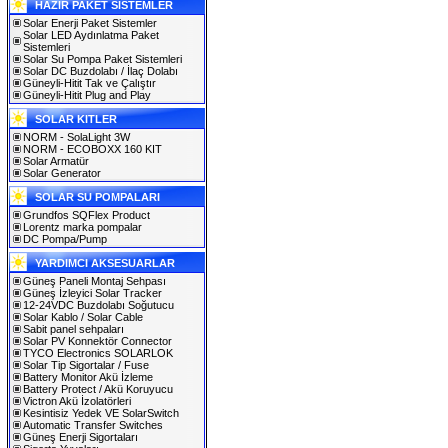
HAZIR PAKET SİSTEMLER
Solar Enerji Paket Sistemler
Solar LED Aydınlatma Paket
Sistemleri
Solar Su Pompa Paket Sistemleri
Solar DC Buzdolabı / İlaç Dolabı
Güneyli-Hitit Tak ve Çalıştır
Güneyli-Hitit Plug and Play
SOLAR KITLER
NORM - SolaLight 3W
NORM - ECOBOXX 160 KIT
Solar Armatür
Solar Generator
SOLAR SU POMPALARI
Grundfos SQFlex Product
Lorentz marka pompalar
DC Pompa/Pump
YARDIMCI AKSESUARLAR
Güneş Paneli Montaj Sehpası
Güneş İzleyici Solar Tracker
12-24VDC Buzdolabı Soğutucu
Solar Kablo / Solar Cable
Sabit panel sehpaları
Solar PV Konnektör Connector
TYCO Electronics SOLARLOK
Solar Tip Sigortalar / Fuse
Battery Monitor Akü İzleme
Battery Protect / Akü Koruyucu
Victron Akü İzolatörleri
Kesintisiz Yedek VE SolarSwitch
Automatic Transfer Switches
Güneş Enerji Sigortaları