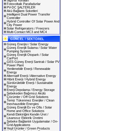
Sigorta Yuvaları
Fotovoltaik Parafadurlar
PV-DC ŞALTERLER
Akü Bağlantı Soketleri
Intelligent Dual Power Transfer
Controller
Hybrid Controller Of Solar Power And
City Power
Solar Refrigerators / Freezers
Multi-Contact MC3 and MC4
GÜNCEL / SEKTÖREL
Güneş Enerjisi / Solar Energy
Güneş Enerjili Sulama / Solar Water
Pumping System
Güneş Enerjili Otopark / Solar
CarPort
GES Güneş Enerji Santralı / Solar PV
Power Plant
Yenilenebilir Enerji / Renewable
Energy
Alternatif Enerji / Alternative Energy
Hibrit Enerji / Hybrid Energy
Sürdürülebilir Enerji / Sustainable
Energy
Enerji Depolama / Energy Storage
Şebekeden Bağımsız Akülü
Çözümler / Off-Grid Solutions
Temiz Tükenmez Enerjiler / Clean
Inexhaustible Energies
Güneş Enerjili Ev ve Ofis / Solar
Home and Office Solutions
Kendi Elektriğini Kendin Üret /
Lisanssız Elektrik Üretimi
Şebeke Bağlantılı Uygulamalar / On-
Grid Applications
Yeşil Ürünler / Green Products