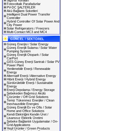
Sigorta Yuvaları
Fotovoltaik Parafadurlar
PV-DC ŞALTERLER
Akü Bağlantı Soketleri
Intelligent Dual Power Transfer
Controller
Hybrid Controller Of Solar Power And
City Power
Solar Refrigerators / Freezers
Multi-Contact MC3 and MC4
GÜNCEL / SEKTÖREL
Güneş Enerjisi / Solar Energy
Güneş Enerjili Sulama / Solar Water
Pumping System
Güneş Enerjili Otopark / Solar
CarPort
GES Güneş Enerji Santralı / Solar PV
Power Plant
Yenilenebilir Enerji / Renewable
Energy
Alternatif Enerji / Alternative Energy
Hibrit Enerji / Hybrid Energy
Sürdürülebilir Enerji / Sustainable
Energy
Enerji Depolama / Energy Storage
Şebekeden Bağımsız Akülü
Çözümler / Off-Grid Solutions
Temiz Tükenmez Enerjiler / Clean
Inexhaustible Energies
Güneş Enerjili Ev ve Ofis / Solar
Home and Office Solutions
Kendi Elektriğini Kendin Üret /
Lisanssız Elektrik Üretimi
Şebeke Bağlantılı Uygulamalar / On-
Grid Applications
Yeşil Ürünler / Green Products