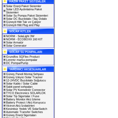
HAZIR PAKET SİSTEMLER
Solar Enerji Paket Sistemler
Solar LED Aydınlatma Paket
Sistemleri
Solar Su Pompa Paket Sistemleri
Solar DC Buzdolabı / İlaç Dolabı
Güneyli-Hitit Tak ve Çalıştır
Güneyli-Hitit Plug and Play
SOLAR KITLER
NORM - SolaLight 3W
NORM - ECOBOXX 160 KIT
Solar Armatür
Solar Generator
SOLAR SU POMPALARI
Grundfos SQFlex Product
Lorentz marka pompalar
DC Pompa/Pump
YARDIMCI AKSESUARLAR
Güneş Paneli Montaj Sehpası
Güneş İzleyici Solar Tracker
12-24VDC Buzdolabı Soğutucu
Solar Kablo / Solar Cable
Sabit panel sehpaları
Solar PV Konnektör Connector
TYCO Electronics SOLARLOK
Solar Tip Sigortalar / Fuse
Battery Monitor Akü İzleme
Battery Protect / Akü Koruyucu
Victron Akü İzolatörleri
Kesintisiz Yedek VE SolarSwitch
Automatic Transfer Switches
Güneş Enerji Sigortaları