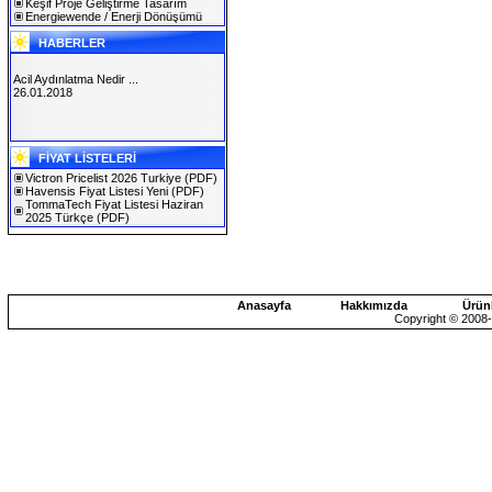
Keşif Proje Geliştirme Tasarım
Energiewende / Enerji Dönüşümü
HABERLER
Acil Aydınlatma Nedir ...
26.01.2018
SOLAREX ISTANBUL 2019
FİYAT LİSTELERİ
30.01.2019
Victron Pricelist 2026 Turkiye
(PDF)
Havensis Fiyat Listesi Yeni
(PDF)
TommaTech Fiyat Listesi Haziran
2025 Türkçe
(PDF)
Anasayfa
Hakkımızda
Ürün
Copyright © 2008-2