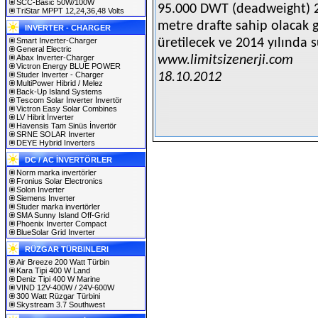
SCC-Basic 50W/100W
95.000 DWT (deadweight) 2
TriStar MPPT 12,24,36,48 Volts
metre drafte sahip olacak
INVERTER - CHARGER
Smart Inverter-Charger
üretilecek ve 2014 yılında s
General Electric
Abax Inverter-Charger
www.limitsizenerji.com
Victron Energy BLUE POWER
Studer Inverter - Charger
18.10.2012
MultiPower Hibrid / Melez
Back-Up Island Systems
Tescom Solar İnverter İnvertör
Victron Easy Solar Combines
LV Hibrit İnverter
Havensis Tam Sinüs İnvertör
SRNE SOLAR Inverter
DEYE Hybrid Inverters
DC / AC İNVERTÖRLER
Norm marka invertörler
Fronius Solar Electronics
Solon Inverter
Siemens Inverter
Studer marka invertörler
SMA Sunny Island Off-Grid
Phoenix Inverter Compact
BlueSolar Grid Inverter
RÜZGAR TÜRBINLERI
Air Breeze 200 Watt Türbin
Kara Tipi 400 W Land
Deniz Tipi 400 W Marine
VIND 12V-400W / 24V-600W
300 Watt Rüzgar Türbini
Skystream 3.7 Southwest