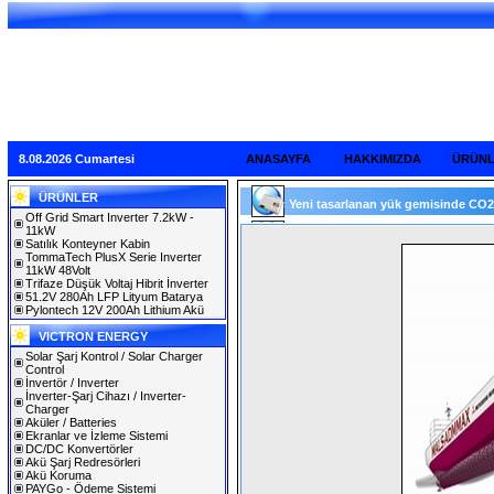
8.08.2026 Cumartesi
ANASAYFA
HAKKIMIZDA
ÜRÜN
ÜRÜNLER
Yeni tasarlanan yük gemisinde CO2 s
Off Grid Smart Inverter 7.2kW -
11kW
Satılık Konteyner Kabin
TommaTech PlusX Serie Inverter
11kW 48Volt
Trifaze Düşük Voltaj Hibrit İnverter
51.2V 280Ah LFP Lityum Batarya
Pylontech 12V 200Ah Lithium Akü
VICTRON ENERGY
Solar Şarj Kontrol / Solar Charger
Control
İnvertör / Inverter
İnverter-Şarj Cihazı / Inverter-
Charger
Aküler / Batteries
Ekranlar ve İzleme Sistemi
DC/DC Konvertörler
Akü Şarj Redresörleri
Akü Koruma
PAYGo - Ödeme Sistemi