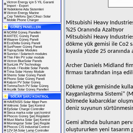
Victron Energy için 5 YIL Garanti
Import - Export
Yedekleme Ada Sistemleri
Victron Energy Marine
Cep Telefonu Şarj Cihazı Solar
Mobile Phone Charger
Mitsubishi Heavy Industrie
GÜNEŞ PANELLERI
%25 Oranında Azaltıyor
NORM Güneş Panelleri
AXITEC Güneş Paneli
Mitsubishi Heavy Industries
Waaree Güneş Paneli
EcoDelta Güneş Paneli
dökme yük gemisi ile Co2 s
SunPower Güneş Paneli
TopraySolar Modules
kıyasla yüzde 25 oranında 
Sunrise / Solartech modules
Thin Film PV solar module
Victron BlueSolar Panels
SunLink PV Technology
Archer Daniels Midland fim
Esnek / Flexible Solar Panels
Trina Solar Honey Module
firması tarafından inşa edi
Shems Solar Güneş Paneli
Phono Solar Güneş Paneli
Kalyon PV Solar Güneş
TommaTech PV Solar Güneş
Dökme yük gemisinde kullan
Arçelik Solar Güneş Panelleri
Kayganlaştırma Sistemi" (
SOLAR ŞARJ KONTROL
bölmede kabarcıklar oluşma
HAVENSİS Solar Mppt Pwm
Voltronic Solar Şarj Kontrol
deniz suyunun sürtünmesini
EpSolar Charge Controller
Steca marka solar şarj kontrol
Phocos Güneş Şarj Regülatör
Must Marka Solar Şarj Kontrol
Gemi altında bulunan perva
Morningstar Solar Şarj Regüle
Phocos CIS Industrial Control
oluştururken yeni tasarım 
12V-3A Solar Lamp Controller