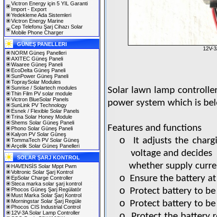
Victron Energy için 5 YIL Garanti
Import - Export
Yedekleme Ada Sistemleri
Victron Energy Marine
Cep Telefonu Şarj Cihazı Solar
Mobile Phone Charger
GÜNEŞ PANELLERI
12V-3
NORM Güneş Panelleri
AXITEC Güneş Paneli
Waaree Güneş Paneli
EcoDelta Güneş Paneli
SunPower Güneş Paneli
TopraySolar Modules
Sunrise / Solartech modules
Solar lawn lamp controller
Thin Film PV solar module
Victron BlueSolar Panels
power system which is be
SunLink PV Technology
Esnek / Flexible Solar Panels
Trina Solar Honey Module
Shems Solar Güneş Paneli
Features and functions
Phono Solar Güneş Paneli
Kalyon PV Solar Güneş
o
It adjusts the charg
TommaTech PV Solar Güneş
Arçelik Solar Güneş Panelleri
voltage and decides
SOLAR ŞARJ KONTROL
whether supply curren
HAVENSİS Solar Mppt Pwm
Voltronic Solar Şarj Kontrol
o
Ensure the battery at
EpSolar Charge Controller
Steca marka solar şarj kontrol
o
Protect battery to be
Phocos Güneş Şarj Regülatör
Must Marka Solar Şarj Kontrol
o
Morningstar Solar Şarj Regüle
Protect battery to be
Phocos CIS Industrial Control
12V-3A Solar Lamp Controller
o
Protect the battery 