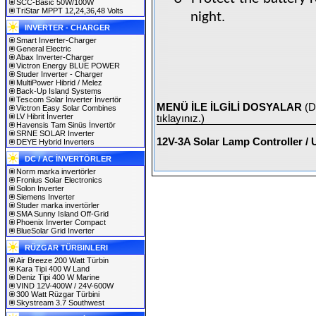
SCC-Basic 50W/100W
TriStar MPPT 12,24,36,48 Volts
night.
INVERTER - CHARGER
Smart Inverter-Charger
General Electric
Abax Inverter-Charger
Victron Energy BLUE POWER
Studer Inverter - Charger
MultiPower Hibrid / Melez
Back-Up Island Systems
Tescom Solar İnverter İnvertör
MENÜ İLE İLGİLİ DOSYALAR
(D
Victron Easy Solar Combines
LV Hibrit İnverter
tıklayınız.)
Havensis Tam Sinüs İnvertör
SRNE SOLAR Inverter
12V-3A Solar Lamp Controller /
DEYE Hybrid Inverters
DC / AC İNVERTÖRLER
Norm marka invertörler
Fronius Solar Electronics
Solon Inverter
Siemens Inverter
Studer marka invertörler
SMA Sunny Island Off-Grid
Phoenix Inverter Compact
BlueSolar Grid Inverter
RÜZGAR TÜRBINLERI
Air Breeze 200 Watt Türbin
Kara Tipi 400 W Land
Deniz Tipi 400 W Marine
VIND 12V-400W / 24V-600W
300 Watt Rüzgar Türbini
Skystream 3.7 Southwest