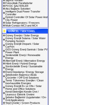
Sigorta Yuvaları
Fotovoltaik Parafadurlar
PV-DC ŞALTERLER
Akü Bağlantı Soketleri
Intelligent Dual Power Transfer
Controller
Hybrid Controller Of Solar Power And
City Power
Solar Refrigerators / Freezers
Multi-Contact MC3 and MC4
GÜNCEL / SEKTÖREL
Güneş Enerjisi / Solar Energy
Güneş Enerjili Sulama / Solar Water
Pumping System
Güneş Enerjili Otopark / Solar
CarPort
GES Güneş Enerji Santralı / Solar PV
Power Plant
Yenilenebilir Enerji / Renewable
Energy
Alternatif Enerji / Alternative Energy
Hibrit Enerji / Hybrid Energy
Sürdürülebilir Enerji / Sustainable
Energy
Enerji Depolama / Energy Storage
Şebekeden Bağımsız Akülü
Çözümler / Off-Grid Solutions
Temiz Tükenmez Enerjiler / Clean
Inexhaustible Energies
Güneş Enerjili Ev ve Ofis / Solar
Home and Office Solutions
Kendi Elektriğini Kendin Üret /
Lisanssız Elektrik Üretimi
Şebeke Bağlantılı Uygulamalar / On-
Grid Applications
Yeşil Ürünler / Green Products