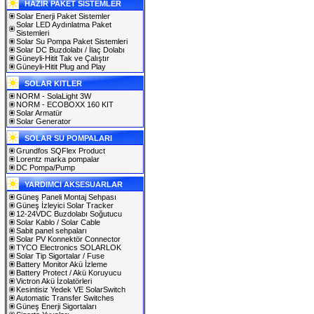
HAZIR PAKET SİSTEMLER
Solar Enerji Paket Sistemler
Solar LED Aydınlatma Paket
Sistemleri
Solar Su Pompa Paket Sistemleri
Solar DC Buzdolabı / İlaç Dolabı
Güneyli-Hitit Tak ve Çalıştır
Güneyli-Hitit Plug and Play
SOLAR KITLER
NORM - SolaLight 3W
NORM - ECOBOXX 160 KIT
Solar Armatür
Solar Generator
SOLAR SU POMPALARI
Grundfos SQFlex Product
Lorentz marka pompalar
DC Pompa/Pump
YARDIMCI AKSESUARLAR
Güneş Paneli Montaj Sehpası
Güneş İzleyici Solar Tracker
12-24VDC Buzdolabı Soğutucu
Solar Kablo / Solar Cable
Sabit panel sehpaları
Solar PV Konnektör Connector
TYCO Electronics SOLARLOK
Solar Tip Sigortalar / Fuse
Battery Monitor Akü İzleme
Battery Protect / Akü Koruyucu
Victron Akü İzolatörleri
Kesintisiz Yedek VE SolarSwitch
Automatic Transfer Switches
Güneş Enerji Sigortaları