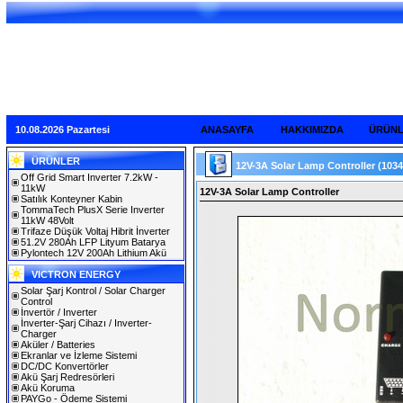
10.08.2026 Pazartesi
ANASAYFA
HAKKIMIZDA
ÜRÜN
ÜRÜNLER
12V-3A Solar Lamp Controller
(1034
Off Grid Smart Inverter 7.2kW -
11kW
12V-3A Solar Lamp Controller
Satılık Konteyner Kabin
TommaTech PlusX Serie Inverter
11kW 48Volt
Trifaze Düşük Voltaj Hibrit İnverter
51.2V 280Ah LFP Lityum Batarya
Pylontech 12V 200Ah Lithium Akü
VICTRON ENERGY
Solar Şarj Kontrol / Solar Charger
Control
İnvertör / Inverter
İnverter-Şarj Cihazı / Inverter-
Charger
Aküler / Batteries
Ekranlar ve İzleme Sistemi
DC/DC Konvertörler
Akü Şarj Redresörleri
Akü Koruma
PAYGo - Ödeme Sistemi