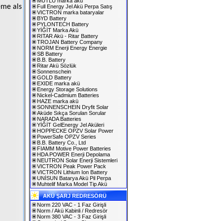
MUTLU marka akü
eme als
Full Energy Jel Akü Perpa Satış
VICTRON marka bataryalar
BYD Battery
PYLONTECH Battery
YİĞİT Marka Akü
RITAR Akü - Ritar Battery
TROJAN Battery Company
NORM Enerji Energy Energie
SB Battery
B.B. Battery
Ritar Akü Sözlük
Sonnenschein
GOLD Battery
EXIDE marka akü
Energy Storage Solutions
Nickel-Cadmium Batteries
HAZE marka akü
SONNENSCHEIN Dryfit Solar
Aküde Sıkça Sorulan Sorular
NARADA Batteries
YİĞİT GelEnergy Jel Aküleri
HOPPECKE OPZV Solar Power
PowerSafe OPZV Series
B.B. Battery Co., Ltd
FIAMM Motive Power Batteries
HDA POWER Enerji Depolama
NEUTRON Solar Enerji Sistemleri
VICTRON Peak Power Pack
VICTRON Lithium Ion Battery
UNİSUN Batarya Akü Pil Perpa
Muhtelif Marka Model Tip Akü
AKÜ ŞARJ REDRESÖRÜ
Norm 220 VAC - 1 Faz Girişli
Norm / Akü Kabinli / Redresör
Norm 380 VAC - 3 Faz Girişli