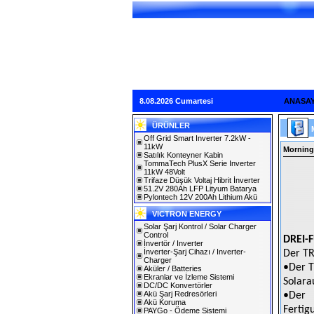
8.08.2026 Cumartesi
ANASA
ÜRÜNLER
Off Grid Smart Inverter 7.2kW -
11kW
Morning
Satılık Konteyner Kabin
TommaTech PlusX Serie Inverter
11kW 48Volt
Trifaze Düşük Voltaj Hibrit İnverter
51.2V 280Ah LFP Lityum Batarya
Pylontech 12V 200Ah Lithium Akü
VICTRON ENERGY
Solar Şarj Kontrol / Solar Charger
Control
DREI-
İnvertör / Inverter
İnverter-Şarj Cihazı / Inverter-
Der T
Charger
•Der T
Aküler / Batteries
Ekranlar ve İzleme Sistemi
Solara
DC/DC Konvertörler
Akü Şarj Redresörleri
•Der 
Akü Koruma
Fertig
PAYGo - Ödeme Sistemi