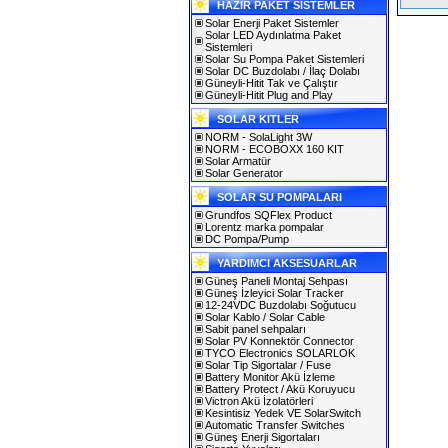
HAZIR PAKET SİSTEMLER
Solar Enerji Paket Sistemler
Solar LED Aydınlatma Paket
Sistemleri
Solar Su Pompa Paket Sistemleri
Solar DC Buzdolabı / İlaç Dolabı
Güneyli-Hitit Tak ve Çalıştır
Güneyli-Hitit Plug and Play
SOLAR KITLER
NORM - SolaLight 3W
NORM - ECOBOXX 160 KIT
Solar Armatür
Solar Generator
SOLAR SU POMPALARI
Grundfos SQFlex Product
Lorentz marka pompalar
DC Pompa/Pump
YARDIMCI AKSESUARLAR
Güneş Paneli Montaj Sehpası
Güneş İzleyici Solar Tracker
12-24VDC Buzdolabı Soğutucu
Solar Kablo / Solar Cable
Sabit panel sehpaları
Solar PV Konnektör Connector
TYCO Electronics SOLARLOK
Solar Tip Sigortalar / Fuse
Battery Monitor Akü İzleme
Battery Protect / Akü Koruyucu
Victron Akü İzolatörleri
Kesintisiz Yedek VE SolarSwitch
Automatic Transfer Switches
Güneş Enerji Sigortaları