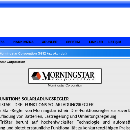
YFA
HAKKIMIZDA
ÜRÜNLER
SEPETİM
LİNKLER
İLETİŞİM
Morningstar Corporation
(6992 kez okundu.)
star Corporation
Morningstar Corporation
FUNKTIONS SOLARLADUNGSREGLER
RISTAR - DREI-FUNKTIONS-SOLARLADUNGSREGLER
riStar-Regler von Morningstar ist ein Drei-Funktionsregler zur zuverl
ufladung von Batterien, Lastregelung und Umleitungsregelung.
TriStar beruht auf hochentwickelter Technologie und automatis
ung und bietet erstaunliche Funktionalität zu konkurrenzfähigen Preis