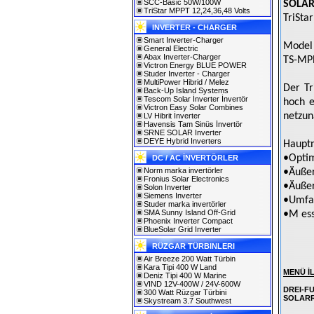
SCC-Basic 50W/100W
SOLAR
TriStar MPPT 12,24,36,48 Volts
TriSta
INVERTER - CHARGER
Smart Inverter-Charger
Model
General Electric
Abax Inverter-Charger
TS-MP
Victron Energy BLUE POWER
Studer Inverter - Charger
MultiPower Hibrid / Melez
Der Tr
Back-Up Island Systems
Tescom Solar İnverter İnvertör
hoch e
Victron Easy Solar Combines
netzun
LV Hibrit İnverter
Havensis Tam Sinüs İnvertör
SRNE SOLAR Inverter
DEYE Hybrid Inverters
Hauptm
•Optim
DC / AC İNVERTÖRLER
Norm marka invertörler
•Äußer
Fronius Solar Electronics
•Äußer
Solon Inverter
Siemens Inverter
•Umfa
Studer marka invertörler
SMA Sunny Island Off-Grid
•M ess
Phoenix Inverter Compact
BlueSolar Grid Inverter
RÜZGAR TÜRBINLERI
Air Breeze 200 Watt Türbin
Kara Tipi 400 W Land
MENÜ İ
Deniz Tipi 400 W Marine
VIND 12V-400W / 24V-600W
DREI-F
300 Watt Rüzgar Türbini
SOLARR
Skystream 3.7 Southwest