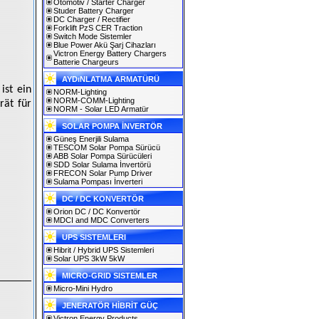
Otomotiv / Starter Charger
Studer Battery Charger
DC Charger / Rectifier
Forklift PzS CER Traction
Switch Mode Sistemler
Blue Power Akü Şarj Cihazları
Victron Energy Battery Chargers
Batterie Chargeurs
AYDıNLATMA ARMATÜRÜ
ist ein
NORM-Lighting
NORM-COMM-Lighting
rät für
NORM - Solar LED Armatür
SOLAR POMPA İNVERTÖR
Güneş Enerjili Sulama
TESCOM Solar Pompa Sürücü
ABB Solar Pompa Sürücüleri
SDD Solar Sulama İnvertörü
FRECON Solar Pump Driver
Sulama Pompası İnverteri
DC / DC KONVERTÖR
Orion DC / DC Konvertör
MDCI and MDC Converters
UPS SISTEMLERI
Hibrit / Hybrid UPS Sistemleri
Solar UPS 3kW 5kW
MICRO-GRID SISTEMLER
Micro-Mini Hydro
JENERATÖR HİBRİT GÜÇ
Victron Energy Products