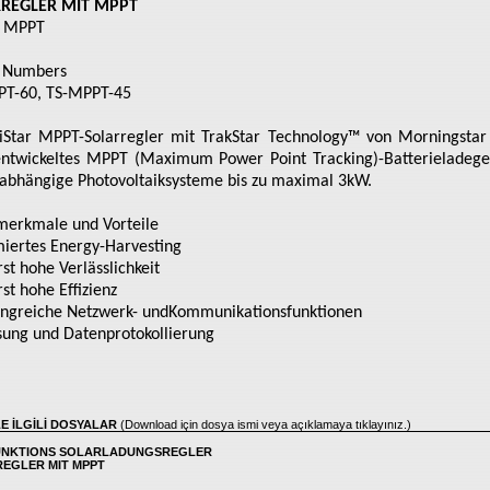
REGLER MIT MPPT
r MPPT
 Numbers
PT-60, TS-MPPT-45
iStar MPPT-Solarregler mit TrakStar Technology™ von Morningstar 
ntwickeltes MPPT (Maximum Power Point Tracking)-Batterieladege
abhängige Photovoltaiksysteme bis zu maximal 3kW.
erkmale und Vorteile
iertes Energy-Harvesting
st hohe Verlässlichkeit
st hohe Effizienz
ngreiche Netzwerk- undKommunikationsfunktionen
ung und Datenprotokollierung
LE İLGİLİ DOSYALAR
(Download için dosya ismi veya açıklamaya tıklayınız.)
UNKTIONS SOLARLADUNGSREGLER
EGLER MIT MPPT