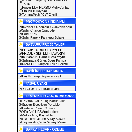
Güneş Enerjili Aşı İlaç Dolabı ve
Takibi
Power Blox PBX200 Multi-Contact
Staubli Türkiyede
TommaTech / CW Enerji
PROMOSYON / İNDİRİMLİ
Inverter / Onduleur / Convertisseur
Solar Charge Controller
Solar UPS
Solar Panel / Panneau Solaire
BAŞVURU PROJE TALEP
PROJE FORMU TR-EN-FR
PROJE - SİSTEM - TASARIM
İlk Başvuru Formu Beta Yayını
Sulamada Güneş Solar Pompa
Micro HES Müşteri Talep Formu
BAYİLİKLER HAKKINDA
Bayilik Talep Başvuru Kayıt
YASAL UYARI
Yasal Uyarı / Feragatname
TAŞıNABILIR GÜÇ İSTASYONU
Teksan GoOn Taşınabilir Güç
Station Electrique Portable
Portable Power Station
Yiğit Akü UPS Applications
Antfea Güç Kaynakları
CW TommaTech Kolay Yaşam
Taşınabilir Çanta Güneş Paneli
BANKA HESAP - ÖDEME