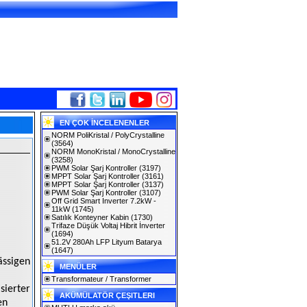
EN ÇOK İNCELENENLER
NORM PoliKristal / PolyCrystalline
(3564)
NORM MonoKristal / MonoCrystalline
(3258)
PWM Solar Şarj Kontroller
(3197)
MPPT Solar Şarj Kontroller
(3161)
MPPT Solar Şarj Kontroller
(3137)
PWM Solar Şarj Kontroller
(3107)
Off Grid Smart Inverter 7.2kW -
11kW
(1745)
Satılık Konteyner Kabin
(1730)
Trifaze Düşük Voltaj Hibrit İnverter
(1694)
51.2V 280Ah LFP Lityum Batarya
(1647)
ässigen
MENÜLER
Transformateur / Transformer
ierter
AKÜMÜLATÖR ÇEŞITLERI
en