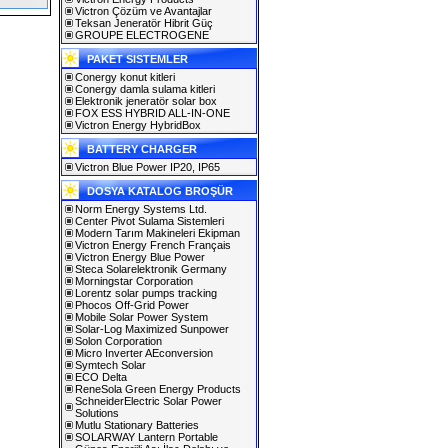
Victron Çözüm ve Avantajlar
Teksan Jeneratör Hibrit Güç
GROUPE ELECTROGENE
PAKET SISTEMLER
Conergy konut kitleri
Conergy damla sulama kitleri
Elektronik jeneratör solar box
FOX ESS HYBRID ALL-IN-ONE
Victron Energy HybridBox
BATTERY CHARGER
Victron Blue Power IP20, IP65
DOSYA KATALOG BROŞÜR
Norm Energy Systems Ltd.
Center Pivot Sulama Sistemleri
Modern Tarım Makineleri Ekipman
Victron Energy French Français
Victron Energy Blue Power
Steca Solarelektronik Germany
Morningstar Corporation
Lorentz solar pumps tracking
Phocos Off-Grid Power
Mobile Solar Power System
Solar-Log Maximized Sunpower
Solon Corporation
Micro Inverter AEconversion
Symtech Solar
ECO Delta
ReneSola Green Energy Products
SchneiderElectric Solar Power
Solutions
Mutlu Stationary Batteries
SOLARWAY Lantern Portable