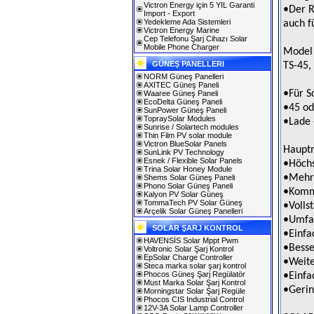
Victron Energy için 5 YIL Garanti
•Der R
Import - Export
Yedekleme Ada Sistemleri
auch f
Victron Energy Marine
Cep Telefonu Şarj Cihazı Solar
Mobile Phone Charger
Model
GÜNEŞ PANELLERI
TS-45,
NORM Güneş Panelleri
AXITEC Güneş Paneli
•Für S
Waaree Güneş Paneli
EcoDelta Güneş Paneli
•45 od
SunPower Güneş Paneli
TopraySolar Modules
•Lade 
Sunrise / Solartech modules
Thin Film PV solar module
Victron BlueSolar Panels
Hauptm
SunLink PV Technology
Esnek / Flexible Solar Panels
•Höchs
Trina Solar Honey Module
•Mehr 
Shems Solar Güneş Paneli
Phono Solar Güneş Paneli
•Kommu
Kalyon PV Solar Güneş
TommaTech PV Solar Güneş
•Volls
Arçelik Solar Güneş Panelleri
•Umfan
SOLAR ŞARJ KONTROL
•Einfa
HAVENSİS Solar Mppt Pwm
•Besse
Voltronic Solar Şarj Kontrol
EpSolar Charge Controller
•Weite
Steca marka solar şarj kontrol
Phocos Güneş Şarj Regülatör
•Einfa
Must Marka Solar Şarj Kontrol
•Gerin
Morningstar Solar Şarj Regüle
Phocos CIS Industrial Control
12V-3A Solar Lamp Controller