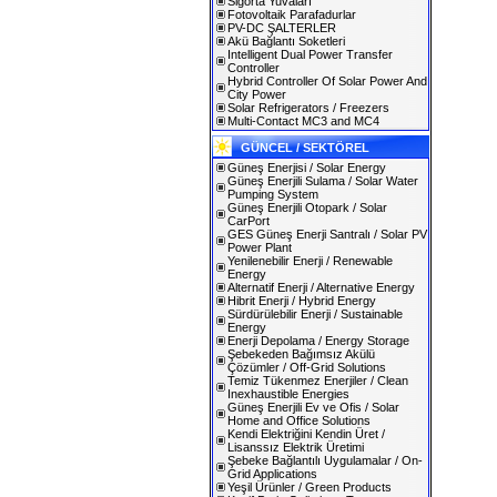
Sigorta Yuvaları
Fotovoltaik Parafadurlar
PV-DC ŞALTERLER
Akü Bağlantı Soketleri
Intelligent Dual Power Transfer
Controller
Hybrid Controller Of Solar Power And
City Power
Solar Refrigerators / Freezers
Multi-Contact MC3 and MC4
GÜNCEL / SEKTÖREL
Güneş Enerjisi / Solar Energy
Güneş Enerjili Sulama / Solar Water
Pumping System
Güneş Enerjili Otopark / Solar
CarPort
GES Güneş Enerji Santralı / Solar PV
Power Plant
Yenilenebilir Enerji / Renewable
Energy
Alternatif Enerji / Alternative Energy
Hibrit Enerji / Hybrid Energy
Sürdürülebilir Enerji / Sustainable
Energy
Enerji Depolama / Energy Storage
Şebekeden Bağımsız Akülü
Çözümler / Off-Grid Solutions
Temiz Tükenmez Enerjiler / Clean
Inexhaustible Energies
Güneş Enerjili Ev ve Ofis / Solar
Home and Office Solutions
Kendi Elektriğini Kendin Üret /
Lisanssız Elektrik Üretimi
Şebeke Bağlantılı Uygulamalar / On-
Grid Applications
Yeşil Ürünler / Green Products