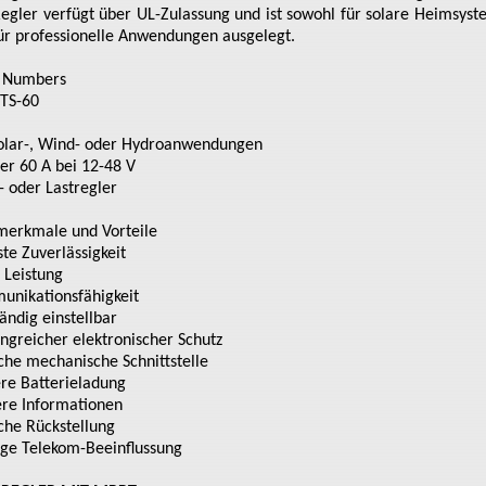
egler verfügt über UL-Zulassung und ist sowohl für solare Heimsyst
ür professionelle Anwendungen ausgelegt.
 Numbers
 TS-60
olar-, Wind- oder Hydroanwendungen
er 60 A bei 12-48 V
- oder Lastregler
erkmale und Vorteile
te Zuverlässigkeit
Leistung
nikationsfähigkeit
tändig einstellbar
greicher elektronischer Schutz
che mechanische Schnittstelle
re Batterieladung
re Informationen
che Rückstellung
ge Telekom-Beeinflussung