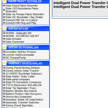
HAZIR PAKET SİSTEMLER
Intelligent Dual Power Transfer 
Solar Enerji Paket Sistemler
Intelligent Dual Power Transfer 
Solar LED Aydınlatma Paket
Sistemleri
Solar Su Pompa Paket Sistemleri
Solar DC Buzdolabı / İlaç Dolabı
Güneyli-Hitit Tak ve Çalıştır
Güneyli-Hitit Plug and Play
SOLAR KITLER
NORM - SolaLight 3W
NORM - ECOBOXX 160 KIT
Solar Armatür
Solar Generator
SOLAR SU POMPALARI
Grundfos SQFlex Product
Lorentz marka pompalar
DC Pompa/Pump
YARDIMCI AKSESUARLAR
Güneş Paneli Montaj Sehpası
Güneş İzleyici Solar Tracker
12-24VDC Buzdolabı Soğutucu
Solar Kablo / Solar Cable
Sabit panel sehpaları
Solar PV Konnektör Connector
TYCO Electronics SOLARLOK
Solar Tip Sigortalar / Fuse
Battery Monitor Akü İzleme
Battery Protect / Akü Koruyucu
Victron Akü İzolatörleri
Kesintisiz Yedek VE SolarSwitch
Automatic Transfer Switches
Güneş Enerji Sigortaları