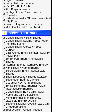
Sigorta Yuvaları
Fotovoltaik Parafadurlar
PV-DC ŞALTERLER
Akü Bağlantı Soketleri
Intelligent Dual Power Transfer
Controller
Hybrid Controller Of Solar Power And
City Power
Solar Refrigerators / Freezers
Multi-Contact MC3 and MC4
GÜNCEL / SEKTÖREL
Güneş Enerjisi / Solar Energy
Güneş Enerjili Sulama / Solar Water
Pumping System
Güneş Enerjili Otopark / Solar
CarPort
GES Güneş Enerji Santralı / Solar PV
Power Plant
Yenilenebilir Enerji / Renewable
Energy
Alternatif Enerji / Alternative Energy
Hibrit Enerji / Hybrid Energy
Sürdürülebilir Enerji / Sustainable
Energy
Enerji Depolama / Energy Storage
Şebekeden Bağımsız Akülü
Çözümler / Off-Grid Solutions
Temiz Tükenmez Enerjiler / Clean
Inexhaustible Energies
Güneş Enerjili Ev ve Ofis / Solar
Home and Office Solutions
Kendi Elektriğini Kendin Üret /
Lisanssız Elektrik Üretimi
Şebeke Bağlantılı Uygulamalar / On-
Grid Applications
Yeşil Ürünler / Green Products