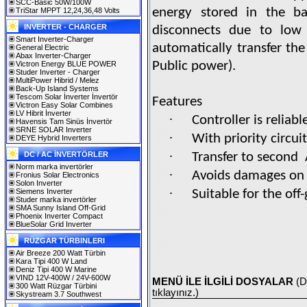
SCC-Basic 50W/100W
energy stored in the ba
TriStar MPPT 12,24,36,48 Volts
INVERTER - CHARGER
disconnects due to low b
Smart Inverter-Charger
automatically transfer th
General Electric
Abax Inverter-Charger
Public power).
Victron Energy BLUE POWER
Studer Inverter - Charger
MultiPower Hibrid / Melez
Back-Up Island Systems
Tescom Solar İnverter İnvertör
Features
Victron Easy Solar Combines
LV Hibrit İnverter
·
Controller is relia
Havensis Tam Sinüs İnvertör
SRNE SOLAR Inverter
·
With priority circu
DEYE Hybrid Inverters
·
DC / AC İNVERTÖRLER
Transfer to second
Norm marka invertörler
·
Avoids damages on t
Fronius Solar Electronics
Solon Inverter
·
Siemens Inverter
Suitable for the off
Studer marka invertörler
SMA Sunny Island Off-Grid
Phoenix Inverter Compact
BlueSolar Grid Inverter
RÜZGAR TÜRBINLERI
Air Breeze 200 Watt Türbin
Kara Tipi 400 W Land
Deniz Tipi 400 W Marine
VIND 12V-400W / 24V-600W
MENÜ İLE İLGİLİ DOSYALAR
(D
300 Watt Rüzgar Türbini
tıklayınız.)
Skystream 3.7 Southwest