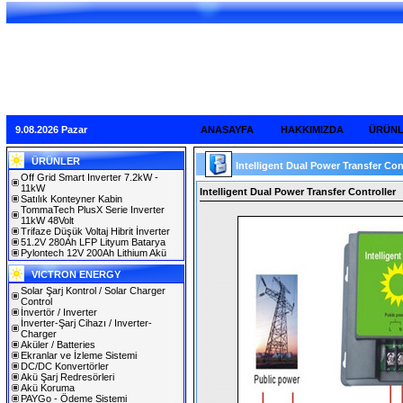
9.08.2026 Pazar
ANASAYFA
HAKKIMIZDA
ÜRÜN
ÜRÜNLER
Intelligent Dual Power Transfer Con
Off Grid Smart Inverter 7.2kW -
11kW
Intelligent Dual Power Transfer Controller
Satılık Konteyner Kabin
TommaTech PlusX Serie Inverter
11kW 48Volt
Trifaze Düşük Voltaj Hibrit İnverter
51.2V 280Ah LFP Lityum Batarya
Pylontech 12V 200Ah Lithium Akü
VICTRON ENERGY
Solar Şarj Kontrol / Solar Charger
Control
İnvertör / Inverter
İnverter-Şarj Cihazı / Inverter-
Charger
Aküler / Batteries
Ekranlar ve İzleme Sistemi
DC/DC Konvertörler
Akü Şarj Redresörleri
Akü Koruma
PAYGo - Ödeme Sistemi