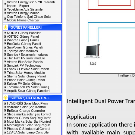
Victron Energy için 5 YIL Garanti
Import - Export
Yedekleme Ada Sistemleri
Victron Energy Marine
Cep Telefonu Şarj Cihazı Solar
Mobile Phone Charger
GÜNEŞ PANELLERI
NORM Güneş Panelleri
AXITEC Güneş Paneli
Waaree Güneş Paneli
EcoDelta Güneş Paneli
SunPower Güneş Paneli
TopraySolar Modules
Sunrise / Solartech modules
Thin Film PV solar module
Victron BlueSolar Panels
SunLink PV Technology
Esnek / Flexible Solar Panels
Trina Solar Honey Module
Intelligent 
Shems Solar Güneş Paneli
Phono Solar Güneş Paneli
Kalyon PV Solar Güneş
TommaTech PV Solar Güneş
Arçelik Solar Güneş Panelleri
SOLAR ŞARJ KONTROL
Intelligent Dual Power Tran
HAVENSİS Solar Mppt Pwm
Voltronic Solar Şarj Kontrol
EpSolar Charge Controller
Steca marka solar şarj kontrol
Application
Phocos Güneş Şarj Regülatör
Must Marka Solar Şarj Kontrol
In some application there 
Morningstar Solar Şarj Regüle
Phocos CIS Industrial Control
with available main sup
12V-3A Solar Lamp Controller