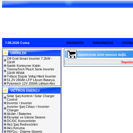
7.08.2026 Cuma
ANASAYFA
HAKKIMIZDA
ÜRÜN
ÜRÜNLER
Sepetinizde ürün mevcut değil.
Off Grid Smart Inverter 7.2kW -
11kW
Sepetin
Satılık Konteyner Kabin
TommaTech PlusX Serie Inverter
11kW 48Volt
Trifaze Düşük Voltaj Hibrit İnverter
51.2V 280Ah LFP Lityum Batarya
Pylontech 12V 200Ah Lithium Akü
VICTRON ENERGY
Solar Şarj Kontrol / Solar Charger
Control
İnvertör / Inverter
İnverter-Şarj Cihazı / Inverter-
Charger
Aküler / Batteries
Ekranlar ve İzleme Sistemi
DC/DC Konvertörler
Akü Şarj Redresörleri
Akü Koruma
PAYGo - Ödeme Sistemi