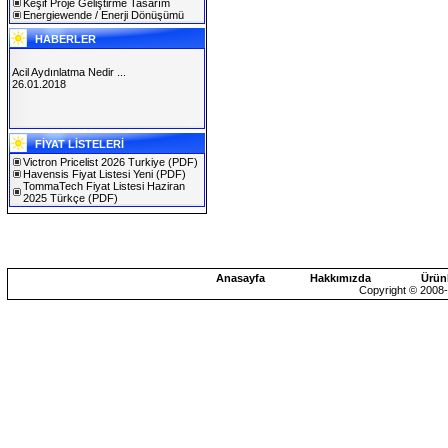
Keşif Proje Geliştirme Tasarım
Energiewende / Enerji Dönüşümü
HABERLER
Acil Aydınlatma Nedir ...
26.01.2018
SOLAREX ISTANBUL 2019
FİYAT LİSTELERİ
30.01.2019
Victron Pricelist 2026 Turkiye
(PDF)
Havensis Fiyat Listesi Yeni
(PDF)
TommaTech Fiyat Listesi Haziran
2025 Türkçe
(PDF)
Anasayfa
Hakkımızda
Ürün
Copyright © 2008-2