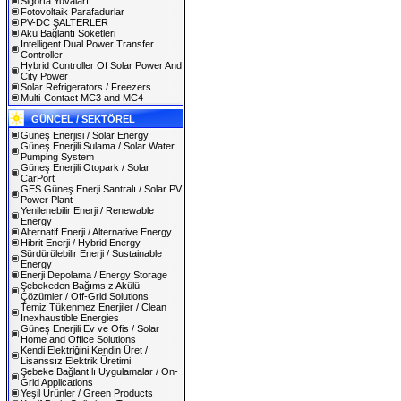
Sigorta Yuvaları
Fotovoltaik Parafadurlar
PV-DC ŞALTERLER
Akü Bağlantı Soketleri
Intelligent Dual Power Transfer
Controller
Hybrid Controller Of Solar Power And
City Power
Solar Refrigerators / Freezers
Multi-Contact MC3 and MC4
GÜNCEL / SEKTÖREL
Güneş Enerjisi / Solar Energy
Güneş Enerjili Sulama / Solar Water
Pumping System
Güneş Enerjili Otopark / Solar
CarPort
GES Güneş Enerji Santralı / Solar PV
Power Plant
Yenilenebilir Enerji / Renewable
Energy
Alternatif Enerji / Alternative Energy
Hibrit Enerji / Hybrid Energy
Sürdürülebilir Enerji / Sustainable
Energy
Enerji Depolama / Energy Storage
Şebekeden Bağımsız Akülü
Çözümler / Off-Grid Solutions
Temiz Tükenmez Enerjiler / Clean
Inexhaustible Energies
Güneş Enerjili Ev ve Ofis / Solar
Home and Office Solutions
Kendi Elektriğini Kendin Üret /
Lisanssız Elektrik Üretimi
Şebeke Bağlantılı Uygulamalar / On-
Grid Applications
Yeşil Ürünler / Green Products