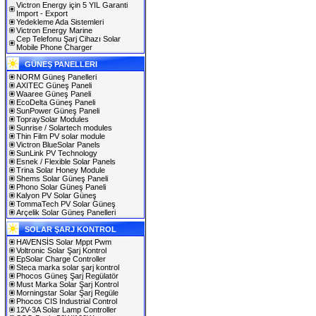
Victron Energy için 5 YIL Garanti
Import - Export
Yedekleme Ada Sistemleri
Victron Energy Marine
Cep Telefonu Şarj Cihazı Solar
Mobile Phone Charger
GÜNEŞ PANELLERI
NORM Güneş Panelleri
AXITEC Güneş Paneli
Waaree Güneş Paneli
EcoDelta Güneş Paneli
SunPower Güneş Paneli
TopraySolar Modules
Sunrise / Solartech modules
Thin Film PV solar module
Victron BlueSolar Panels
SunLink PV Technology
Esnek / Flexible Solar Panels
Trina Solar Honey Module
Shems Solar Güneş Paneli
Phono Solar Güneş Paneli
Kalyon PV Solar Güneş
TommaTech PV Solar Güneş
Arçelik Solar Güneş Panelleri
SOLAR ŞARJ KONTROL
HAVENSİS Solar Mppt Pwm
Voltronic Solar Şarj Kontrol
EpSolar Charge Controller
Steca marka solar şarj kontrol
Phocos Güneş Şarj Regülatör
Must Marka Solar Şarj Kontrol
Morningstar Solar Şarj Regüle
Phocos CIS Industrial Control
12V-3A Solar Lamp Controller