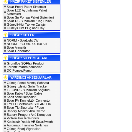
HAZIR PAKET SİSTEMLER
Solar Enerji Paket Sistemler
Solar LED Aydınlatma Paket
Sistemleri
Solar Su Pompa Paket Sistemleri
Solar DC Buzdolabı / İlaç Dolabı
Güneyli-Hitit Tak ve Çalıştır
Güneyli-Hitit Plug and Play
SOLAR KITLER
NORM - SolaLight 3W
NORM - ECOBOXX 160 KIT
Solar Armatür
Solar Generator
SOLAR SU POMPALARI
Grundfos SQFlex Product
Lorentz marka pompalar
DC Pompa/Pump
YARDIMCI AKSESUARLAR
Güneş Paneli Montaj Sehpası
Güneş İzleyici Solar Tracker
12-24VDC Buzdolabı Soğutucu
Solar Kablo / Solar Cable
Sabit panel sehpaları
Solar PV Konnektör Connector
TYCO Electronics SOLARLOK
Solar Tip Sigortalar / Fuse
Battery Monitor Akü İzleme
Battery Protect / Akü Koruyucu
Victron Akü İzolatörleri
Kesintisiz Yedek VE SolarSwitch
Automatic Transfer Switches
Güneş Enerji Sigortaları