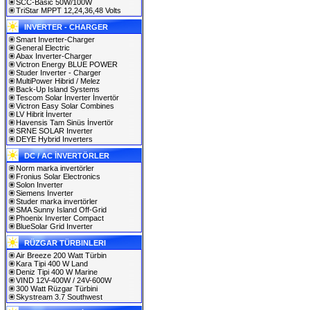
SCC-Basic 50W/100W
TriStar MPPT 12,24,36,48 Volts
INVERTER - CHARGER
Smart Inverter-Charger
General Electric
Abax Inverter-Charger
Victron Energy BLUE POWER
Studer Inverter - Charger
MultiPower Hibrid / Melez
Back-Up Island Systems
Tescom Solar İnverter İnvertör
Victron Easy Solar Combines
LV Hibrit İnverter
Havensis Tam Sinüs İnvertör
SRNE SOLAR Inverter
DEYE Hybrid Inverters
DC / AC İNVERTÖRLER
Norm marka invertörler
Fronius Solar Electronics
Solon Inverter
Siemens Inverter
Studer marka invertörler
SMA Sunny Island Off-Grid
Phoenix Inverter Compact
BlueSolar Grid Inverter
RÜZGAR TÜRBINLERI
Air Breeze 200 Watt Türbin
Kara Tipi 400 W Land
Deniz Tipi 400 W Marine
VIND 12V-400W / 24V-600W
300 Watt Rüzgar Türbini
Skystream 3.7 Southwest