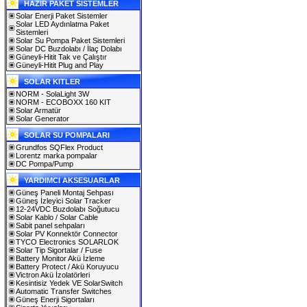
HAZIR PAKET SİSTEMLER
Solar Enerji Paket Sistemler
Solar LED Aydınlatma Paket
Sistemleri
Solar Su Pompa Paket Sistemleri
Solar DC Buzdolabı / İlaç Dolabı
Güneyli-Hitit Tak ve Çalıştır
Güneyli-Hitit Plug and Play
SOLAR KITLER
NORM - SolaLight 3W
NORM - ECOBOXX 160 KIT
Solar Armatür
Solar Generator
SOLAR SU POMPALARI
Grundfos SQFlex Product
Lorentz marka pompalar
DC Pompa/Pump
YARDIMCI AKSESUARLAR
Güneş Paneli Montaj Sehpası
Güneş İzleyici Solar Tracker
12-24VDC Buzdolabı Soğutucu
Solar Kablo / Solar Cable
Sabit panel sehpaları
Solar PV Konnektör Connector
TYCO Electronics SOLARLOK
Solar Tip Sigortalar / Fuse
Battery Monitor Akü İzleme
Battery Protect / Akü Koruyucu
Victron Akü İzolatörleri
Kesintisiz Yedek VE SolarSwitch
Automatic Transfer Switches
Güneş Enerji Sigortaları