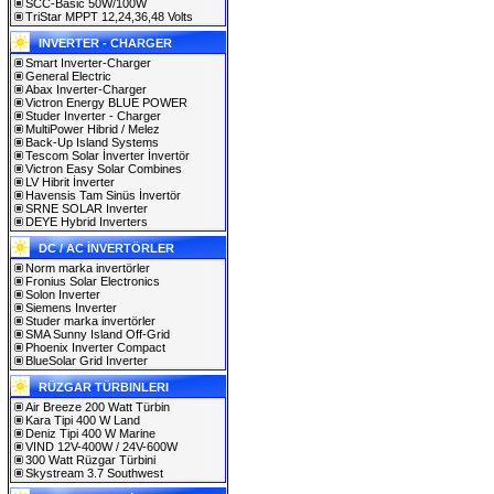
SCC-Basic 50W/100W
TriStar MPPT 12,24,36,48 Volts
INVERTER - CHARGER
Smart Inverter-Charger
General Electric
Abax Inverter-Charger
Victron Energy BLUE POWER
Studer Inverter - Charger
MultiPower Hibrid / Melez
Back-Up Island Systems
Tescom Solar İnverter İnvertör
Victron Easy Solar Combines
LV Hibrit İnverter
Havensis Tam Sinüs İnvertör
SRNE SOLAR Inverter
DEYE Hybrid Inverters
DC / AC İNVERTÖRLER
Norm marka invertörler
Fronius Solar Electronics
Solon Inverter
Siemens Inverter
Studer marka invertörler
SMA Sunny Island Off-Grid
Phoenix Inverter Compact
BlueSolar Grid Inverter
RÜZGAR TÜRBINLERI
Air Breeze 200 Watt Türbin
Kara Tipi 400 W Land
Deniz Tipi 400 W Marine
VIND 12V-400W / 24V-600W
300 Watt Rüzgar Türbini
Skystream 3.7 Southwest