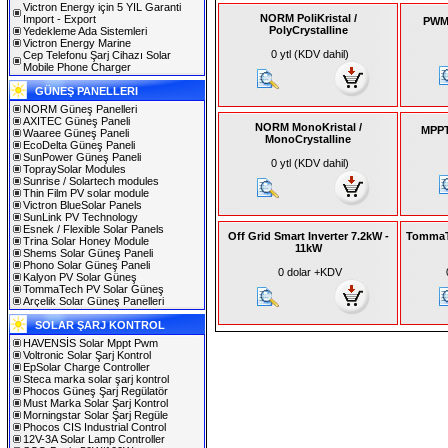
Victron Energy için 5 YIL Garanti
NORM PoliKristal /
Import - Export
PWM 
PolyCrystalline
Yedekleme Ada Sistemleri
Victron Energy Marine
0 ytl (KDV dahil)
Cep Telefonu Şarj Cihazı Solar
Mobile Phone Charger
GÜNEŞ PANELLERI
NORM Güneş Panelleri
AXITEC Güneş Paneli
NORM MonoKristal /
MPPT 
Waaree Güneş Paneli
MonoCrystalline
EcoDelta Güneş Paneli
SunPower Güneş Paneli
0 ytl (KDV dahil)
TopraySolar Modules
Sunrise / Solartech modules
Thin Film PV solar module
Victron BlueSolar Panels
SunLink PV Technology
Esnek / Flexible Solar Panels
Off Grid Smart Inverter 7.2kW -
TommaTe
Trina Solar Honey Module
11kW
Shems Solar Güneş Paneli
Phono Solar Güneş Paneli
0 dolar +KDV
Kalyon PV Solar Güneş
TommaTech PV Solar Güneş
Arçelik Solar Güneş Panelleri
SOLAR ŞARJ KONTROL
HAVENSİS Solar Mppt Pwm
Voltronic Solar Şarj Kontrol
EpSolar Charge Controller
Steca marka solar şarj kontrol
Phocos Güneş Şarj Regülatör
Must Marka Solar Şarj Kontrol
Morningstar Solar Şarj Regüle
Phocos CIS Industrial Control
12V-3A Solar Lamp Controller