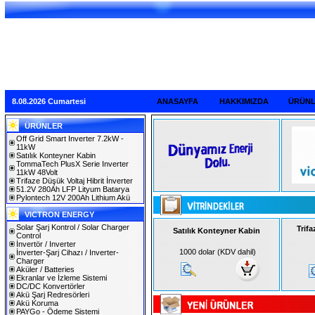
8.08.2026 Cumartesi
ANASAYFA
HAKKIMIZDA
ÜRÜN
ÜRÜNLER
Off Grid Smart Inverter 7.2kW -
11kW
Satılık Konteyner Kabin
TommaTech PlusX Serie Inverter
11kW 48Volt
Trifaze Düşük Voltaj Hibrit İnverter
51.2V 280Ah LFP Lityum Batarya
Pylontech 12V 200Ah Lithium Akü
VICTRON ENERGY
Solar Şarj Kontrol / Solar Charger
Trifa
Satılık Konteyner Kabin
Control
İnvertör / Inverter
1000 dolar (KDV dahil)
İnverter-Şarj Cihazı / Inverter-
Charger
Aküler / Batteries
Ekranlar ve İzleme Sistemi
DC/DC Konvertörler
Akü Şarj Redresörleri
Akü Koruma
PAYGo - Ödeme Sistemi