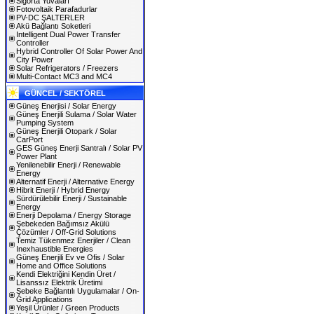
Sigorta Yuvaları
Fotovoltaik Parafadurlar
PV-DC ŞALTERLER
Akü Bağlantı Soketleri
Intelligent Dual Power Transfer
Controller
Hybrid Controller Of Solar Power And
City Power
Solar Refrigerators / Freezers
Multi-Contact MC3 and MC4
GÜNCEL / SEKTÖREL
Güneş Enerjisi / Solar Energy
Güneş Enerjili Sulama / Solar Water
Pumping System
Güneş Enerjili Otopark / Solar
CarPort
GES Güneş Enerji Santralı / Solar PV
Power Plant
Yenilenebilir Enerji / Renewable
Energy
Alternatif Enerji / Alternative Energy
Hibrit Enerji / Hybrid Energy
Sürdürülebilir Enerji / Sustainable
Energy
Enerji Depolama / Energy Storage
Şebekeden Bağımsız Akülü
Çözümler / Off-Grid Solutions
Temiz Tükenmez Enerjiler / Clean
Inexhaustible Energies
Güneş Enerjili Ev ve Ofis / Solar
Home and Office Solutions
Kendi Elektriğini Kendin Üret /
Lisanssız Elektrik Üretimi
Şebeke Bağlantılı Uygulamalar / On-
Grid Applications
Yeşil Ürünler / Green Products